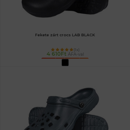
Fekete zárt crocs LAB BLACK
(1x)
4 610
Ft
ÁFA-val
OPCIÓK VÁLASZTÁSA