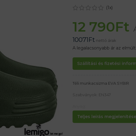
(
1
x)
12 790
Ft
10071
Ft
nettó árak
A legalacsonyabb ár az elmúl
Szállítási és fizetési info
Téli munkacsizma EVA SYBIR
Szabványok: EN347
Anyag:
EVA anyagból készült
Teljes leírás megjelenítése.
Manchester gallér
Jellemzők:
– EXTRA fény