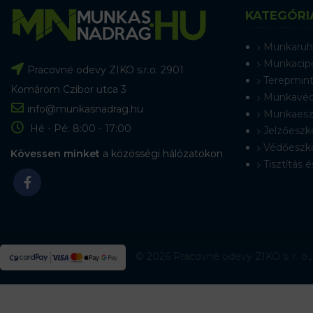
KATEGÓRI
Munkaruh
Munkacip
Pracovné odevy ZIKO s.r.o. 2901
Terepmint
Komárom Czibor utca 3
Munkavéd
info@munkasnadrag.hu
Munkaesz
Hé - Pé: 8:00 - 17:00
Jelzőeszk
Védőeszk
Kövessen minket
a közösségi hálózatokon
Tisztítás é
© 2026 Pracovné odevy ZIKO s. r. o.,