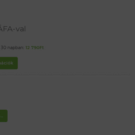
ÁFA-val
t 30 napban:
12 790
Ft
rmációk
..