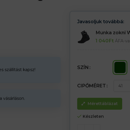
– Kivehető betét
– -30°C-ig történő használatra t
Javasoljuk továbbá:
Munka zokni
1 040
Ft
ÁFA-va
SZÍN
 szállítást kapsz!
CIPŐMÉRET
a vásárláson.
Mérettáblázat
Készleten