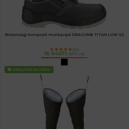
Biztonsági kompozit munkacipő DRAGON® TITAN LOW S3
(2x)
16 940
Ft
ÁFA-val
OPCIÓK VÁLASZTÁSA
SZÁLLÍTÁS
INGYENES!