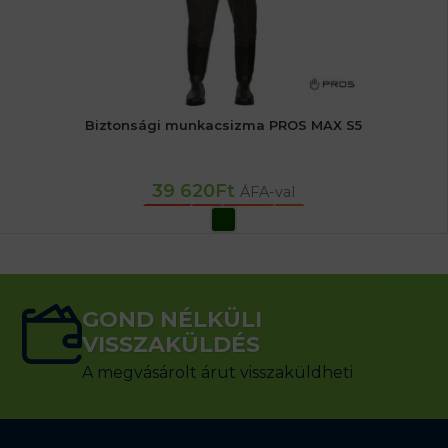
Biztonsági munkacsizma PROS MAX S5
39 620
Ft
ÁFA-val
OPCIÓK VÁLASZTÁSA
GOND NÉLKÜLI
VISSZAKÜLDÉS
A megvásárolt árut visszaküldheti