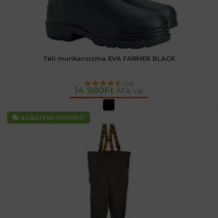
Téli munkacsizma EVA FARMER BLACK
(2x)
14 980
Ft
ÁFA-val
OPCIÓK VÁLASZTÁSA
SZÁLLÍTÁS
INGYENES!