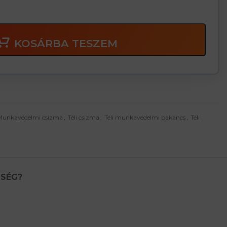
KOSÁRBA TESZEM
Munkavédelmi csizma
,
Téli csizma
,
Téli munkavédelmi bakancs
,
Téli
TSÉG?