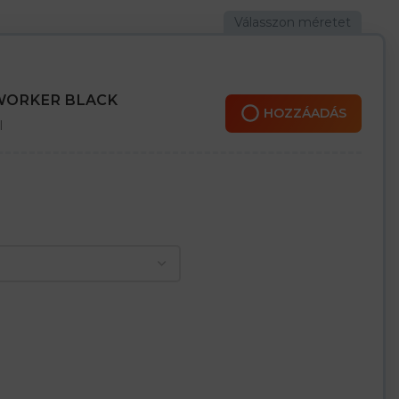
ervezték
 WORKER BLACK
HOZZÁADÁS
l