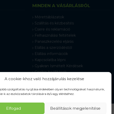
MINDEN A VÁSÁRLÁSRÓL
Mérettáblázatok
Szállítás és kézbesítés
Csere és reklamáció
Felhasználási feltételek
Panaszkezelési eljárás
Elállás a szerződéstől
Elállási információk
Kapcsolatba lépni
Gyakran Ismételt Kérdések
Cookie-beállítások
A cookie-khoz való hozzájárulás kezelése
gjobb szolgáltatás nyújtása érdekében olyan technológiákat használunk,
ie-k az eszközadatok tárolására és/vagy eléréséhez.
Elfogad
Beállítások megjelenítése