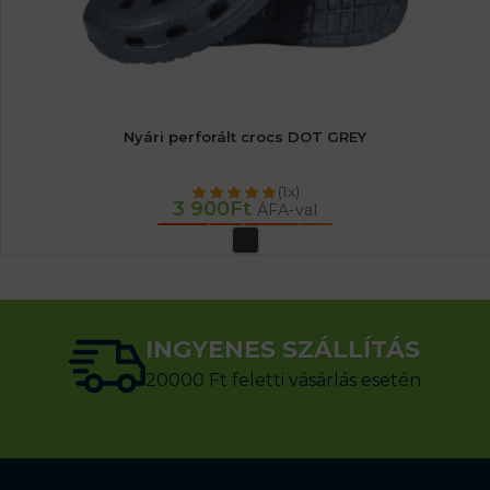
Nyári perforált crocs DOT GREY
(1x)
3 900
Ft
ÁFA-val
OPCIÓK VÁLASZTÁSA
INGYENES SZÁLLÍTÁS
20000 Ft feletti vásárlás esetén