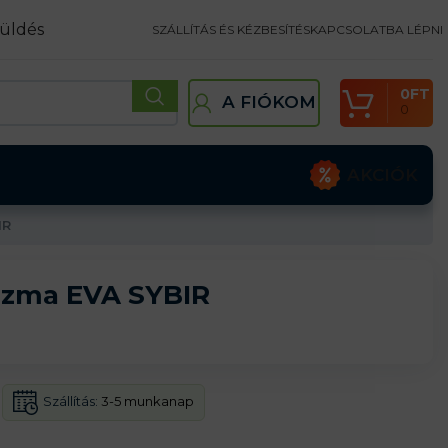
üldés
SZÁLLÍTÁS ÉS KÉZBESÍTÉS
KAPCSOLATBA LÉPNI
0
FT
A FIÓKOM
0
AKCIÓK
IR
izma EVA SYBIR
Szállítás:
3-5 munkanap