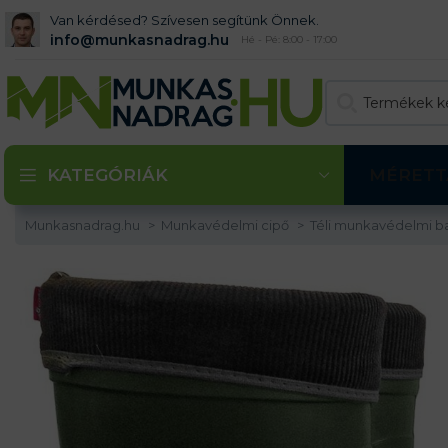
Van kérdésed? Szívesen segítünk Önnek.
info@munkasnadrag.hu
Hé - Pé: 8:00 - 17:00
KATEGÓRIÁK
MÉRETT
Munkasnadrag.hu
Munkavédelmi cipő
Téli munkavédelmi 