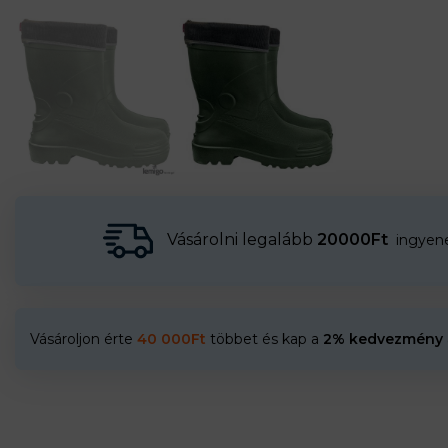
Vásárolni legalább
20000Ft
ingyenes
Vásároljon érte
40 000
Ft
többet és kap a
2% kedvezmény