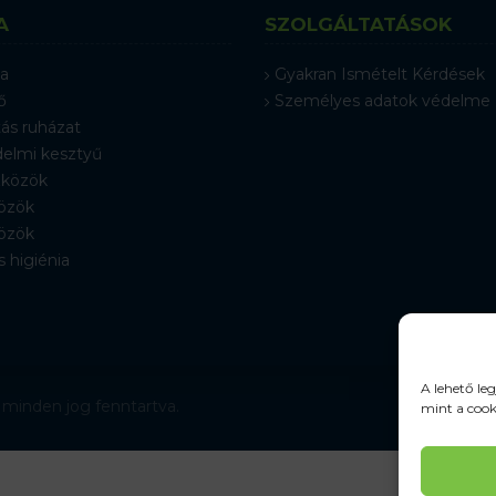
A
SZOLGÁLTATÁSOK
a
Gyakran Ismételt Kérdések
ő
Személyes adatok védelme
ás ruházat
elmi kesztyű
közök
özök
özök
s higiénia
A lehető le
 minden jog fenntartva.
mint a cook