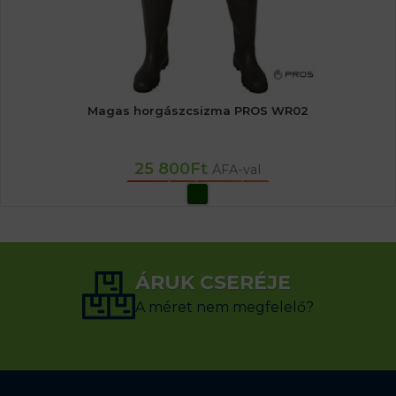
Magas horgászcsizma PROS WR02
25 800
Ft
ÁFA-val
OPCIÓK VÁLASZTÁSA
ÁRUK CSERÉJE
A méret nem megfelelő?