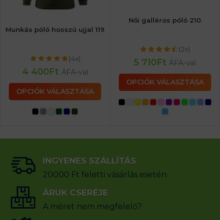
Női galléros póló 210
Munkás póló hosszú ujjal 119
(2x)
(4x)
5 710
Ft
ÁFA-val
4 400
Ft
ÁFA-val
OPCIÓK VÁLASZTÁSA
OPCIÓK VÁLASZTÁSA
INGYENES SZÁLLÍTÁS
20000 Ft feletti vásárlás esetén
ÁRUK CSERÉJE
A méret nem megfelelő?