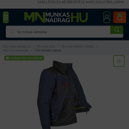
SZÁLLÍTÁS ÉS KÉZBESÍTÉS
KAPCSOLATBA LÉPNI
0
Munkasnadrag.hu
Munkaruha
Munkavédelmi kabát
Téli Munkakabát
Téli bélelt kabát
SZÁLLÍTÁS
INGYENES!
KA