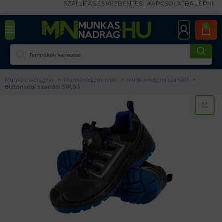
SZÁLLÍTÁS ÉS KÉZBESÍTÉS
KAPCSOLATBA LÉPNI
0
Munkasnadrag.hu
Munkavédelmi cipő
Munkavédelmi szandál
Biztonsági szandál S1P,S3
KA