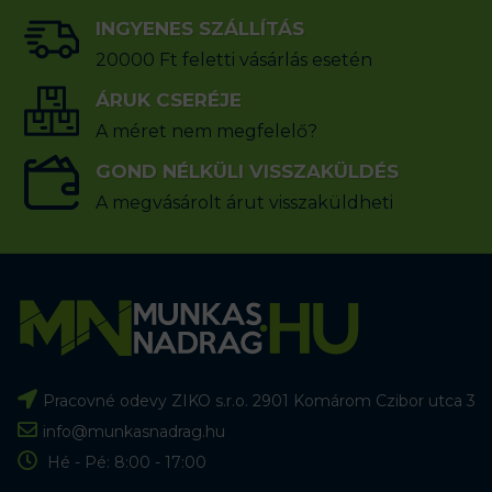
INGYENES SZÁLLÍTÁS
20000 Ft feletti vásárlás esetén
ÁRUK CSERÉJE
A méret nem megfelelő?
GOND NÉLKÜLI VISSZAKÜLDÉS
A megvásárolt árut visszaküldheti
Pracovné odevy ZIKO s.r.o. 2901 Komárom Czibor utca 3
info@munkasnadrag.hu
Hé - Pé: 8:00 - 17:00