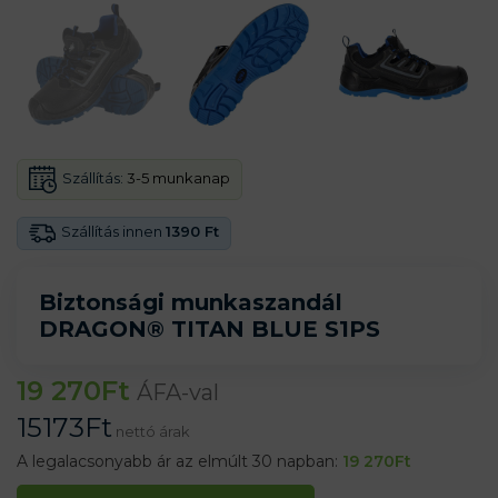
Szállítás:
3-5 munkanap
Szállítás innen
1390 Ft
Biztonsági munkaszandál
DRAGON® TITAN BLUE S1PS
19 270
Ft
ÁFA-val
15173
Ft
nettó árak
A legalacsonyabb ár az elmúlt 30 napban:
19 270
Ft