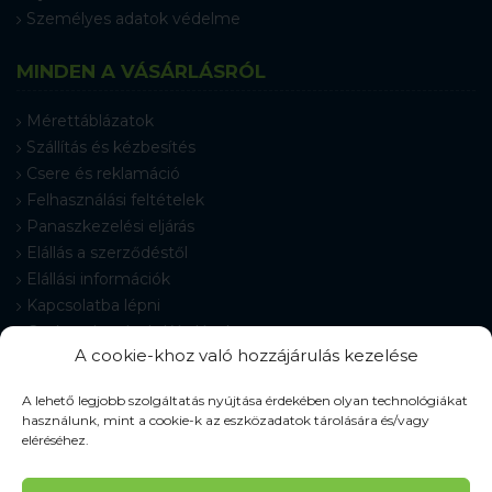
Személyes adatok védelme
MINDEN A VÁSÁRLÁSRÓL
Mérettáblázatok
Szállítás és kézbesítés
Csere és reklamáció
Felhasználási feltételek
Panaszkezelési eljárás
Elállás a szerződéstől
Elállási információk
Kapcsolatba lépni
Gyakran Ismételt Kérdések
A cookie-khoz való hozzájárulás kezelése
Cookie-beállítások
A lehető legjobb szolgáltatás nyújtása érdekében olyan technológiákat
használunk, mint a cookie-k az eszközadatok tárolására és/vagy
eléréséhez.
© 2026 Pracovné odevy ZIKO s. r. o., minden jog fenntartva.