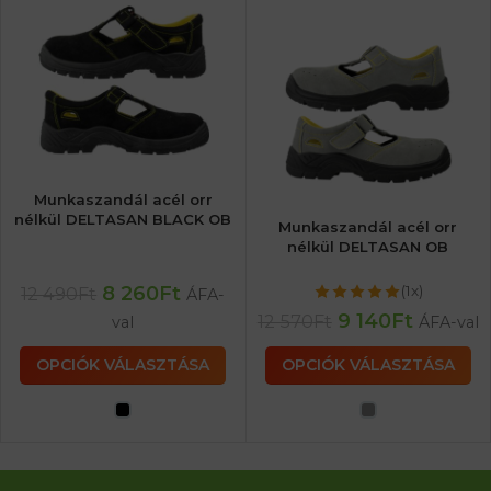
Munkaszandál acél orr
nélkül DELTASAN BLACK OB
Munkaszandál acél orr
nélkül DELTASAN OB
8 260
Ft
(1x)
12 490
Ft
ÁFA-
9 140
Ft
12 570
Ft
val
ÁFA-val
OPCIÓK VÁLASZTÁSA
OPCIÓK VÁLASZTÁSA