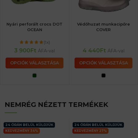
Nyári perforált crocs DOT
Védőhuzat munkacipőre
OCEAN
COVER
(1x)
3 900
Ft
4 440
Ft
ÁFA-val
ÁFA-val
OPCIÓK VÁLASZTÁSA
OPCIÓK VÁLASZTÁSA
NEMRÉG NÉZETT TERMÉKEK
24 ÓRÁN BELÜL KÜLDJÜK
24 ÓRÁN BELÜL KÜLDJÜK
KEDVEZMÉNY 34%
KEDVEZMÉNY 27%