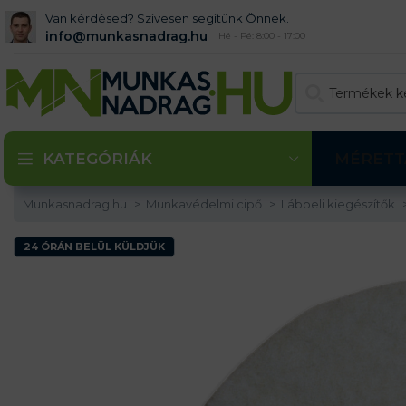
Van kérdésed? Szívesen segítünk Önnek.
info@munkasnadrag.hu
Hé - Pé: 8:00 - 17:00
KATEGÓRIÁK
MÉRETT
Munkasnadrag.hu
Munkavédelmi cipő
Lábbeli kiegészítők
24 ÓRÁN BELÜL KÜLDJÜK