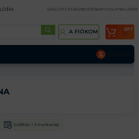
üldés
SZÁLLÍTÁS ÉS KÉZBESÍTÉS
KAPCSOLATBA LÉPNI
0
FT
A FIÓKOM
0
AKCIÓK
NA
Szállítás:
1-3 munkanap