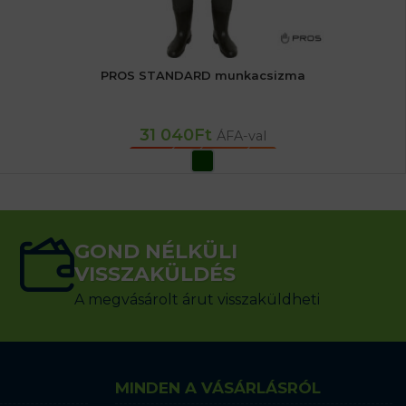
PROS STANDARD munkacsizma
31 040
Ft
ÁFA-val
OPCIÓK VÁLASZTÁSA
GOND NÉLKÜLI
VISSZAKÜLDÉS
A megvásárolt árut visszaküldheti
MINDEN A VÁSÁRLÁSRÓL