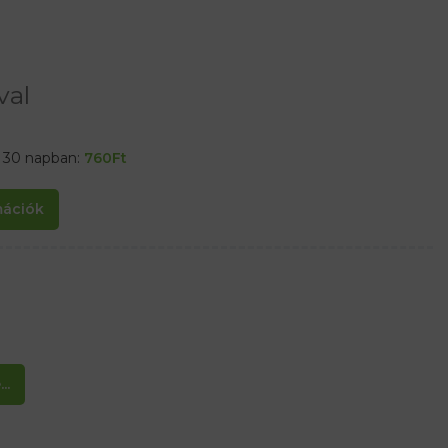
val
t 30 napban:
760
Ft
rmációk
..