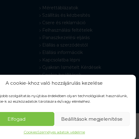
Mérettáblázatok
Szállítás és kézbesítés
Csere és reklamáció
Felhasználási feltételek
Panaszkezelési eljárás
Elállás a szerződéstől
Elállási információk
Kapcsolatba lépni
Gyakran Ismételt Kérdések
Cookie-beállítások
A cookie-khoz való hozzájárulás kezelése
gjobb szolgáltatás nyújtása érdekében olyan technológiákat használunk,
ie-k az eszközadatok tárolására és/vagy eléréséhez.
Elfogad
Beállítások megjelenítése
Cookies
Személyes adatok védelme