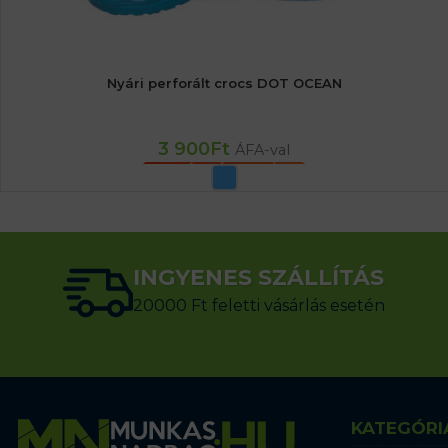
Nyári perforált crocs DOT OCEAN
3 900
Ft
ÁFA-val
OPCIÓK VÁLASZTÁSA
INGYENES SZÁLLÍTÁS
20000 Ft feletti vásárlás esetén
KATEGÓRI