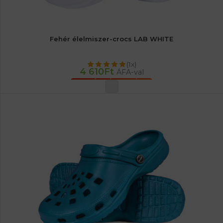
Fehér élelmiszer-crocs LAB WHITE
(1x)
4 610
Ft
ÁFA-val
OPCIÓK VÁLASZTÁSA