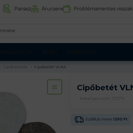
Panasz
Árucsere
Problémamentes visszak
ÁBLÁZATOK
BLOG
KÉRDÉSEK
Cipőbetétek
Cipőbetét VLNA
Cipőbetét VL
KATTINTS A KINAGYÍTÁSHOZ
Katalógus szám: 272772
Szállítás innen
1390 Ft