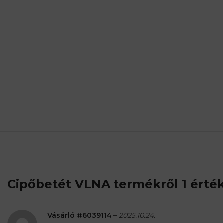
Cipőbetét VLNA
termékről 1 érté
Vásárló #6039114
–
2025.10.24.