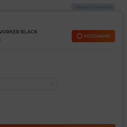
lajra
ét és higiéniáját
 WORKER BLACK
HOZZÁADÁS
l