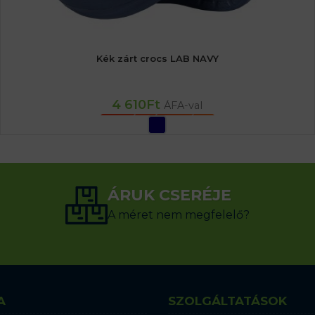
Kék zárt crocs LAB NAVY
4 610
Ft
ÁFA-val
OPCIÓK VÁLASZTÁSA
ÁRUK CSERÉJE
A méret nem megfelelő?
A
SZOLGÁLTATÁSOK