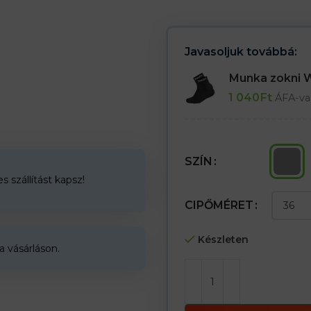
– Csökkentik a láb nyomását a ta
– Növeli a cipőhasználat kényelm
36-os méret = 35-36
Javasoljuk továbbá:
38-as méret = 37-38
40-es méret = 39-40
Munka zokni
42-es méret = 41-42
1 040
Ft
44-es méret = 43-44
ÁFA-va
46-os méret = 45-46
48-as méret = 47-48
SZÍN
 szállítást kapsz!
CIPŐMÉRET
Készleten
a vásárláson.