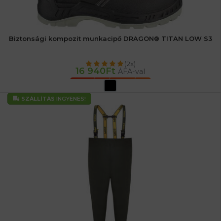
Biztonsági kompozit munkacipő DRAGON® TITAN LOW S3
(2x)
16 940
Ft
ÁFA-val
OPCIÓK VÁLASZTÁSA
SZÁLLÍTÁS
INGYENES!