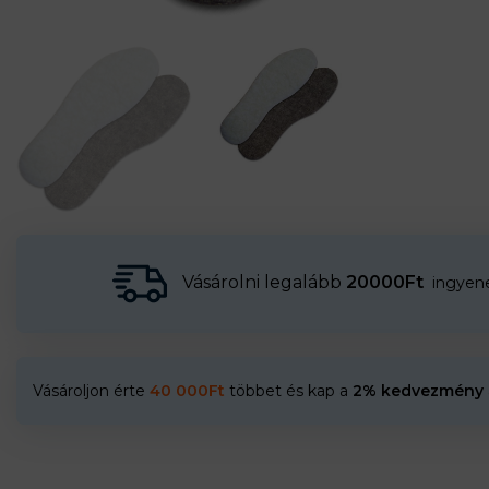
Vásárolni legalább
20000Ft
ingyenes
Vásároljon érte
40 000
Ft
többet és kap a
2% kedvezmény