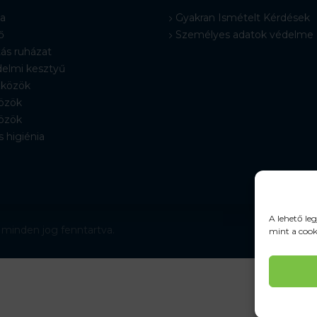
a
Gyakran Ismételt Kérdések
ő
Személyes adatok védelme
ás ruházat
elmi kesztyű
közök
özök
özök
s higiénia
A lehető le
 minden jog fenntartva.
mint a cook