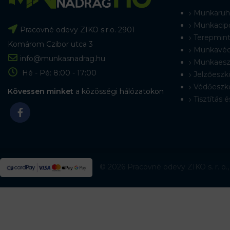
Munkaruh
Munkacip
Pracovné odevy ZIKO s.r.o. 2901
Terepmint
Komárom Czibor utca 3
Munkavéd
info@munkasnadrag.hu
Munkaesz
Hé - Pé: 8:00 - 17:00
Jelzőeszk
Védőeszk
Kövessen minket
a közösségi hálózatokon
Tisztítás é
© 2026 Pracovné odevy ZIKO s. r. o.,