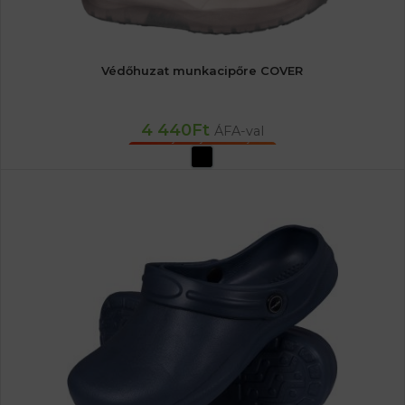
Védőhuzat munkacipőre COVER
4 440
Ft
ÁFA-val
OPCIÓK VÁLASZTÁSA