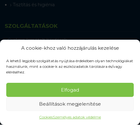
Tisztítás és higiénia
SZOLGÁLTATÁSOK
Gyakran Ismételt Kérdések
Személyes adatok védelme
A cookie-khoz való hozzájárulás kezelése
A lehető legjobb szolgáltatás nyújtása érdekében olyan technológiákat
MINDEN A VÁSÁRLÁSRÓL
használunk, mint a cookie-k az eszközadatok tárolására és/vagy
eléréséhez.
Mérettáblázatok
Szállítás és kézbesítés
Elfogad
Csere és reklamáció
Felhasználási feltételek
Beállítások megjelenítése
Panaszkezelési eljárás
Elállás a szerződéstől
Cookies
Személyes adatok védelme
Elállási információk
Kapcsolatba lépni
Gyakran Ismételt Kérdések