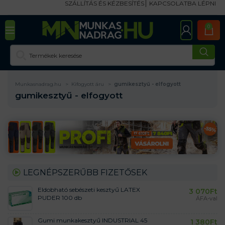
SZÁLLÍTÁS ÉS KÉZBESÍTÉS
KAPCSOLATBA LÉPNI
0
Munkasnadrag.hu
Kifogyott áru
gumikesztyű - elfogyott
gumikesztyű - elfogyott
LEGNÉPSZERŰBB FIZETŐSEK
Eldobható sebészeti kesztyű LATEX
3 070
Ft
PUDER 100 db
ÁFA-val
Gumi munkakesztyű INDUSTRIAL 45
1 380
Ft