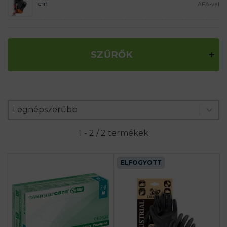
cm
ÁFA-val
SZŰRŐK
Zoradenie produktov
Sort content
Sort content
Legnépszerűbb
1 - 2 / 2 termékek
ELFOGYOTT