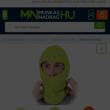
SZÁLLÍTÁS ÉS KÉZBESÍTÉS
KAPCSOLATBA LÉPNI
0
Munkasnadrag.hu
Munkaruha
Speciális ruházat
SBS biztonság
KA