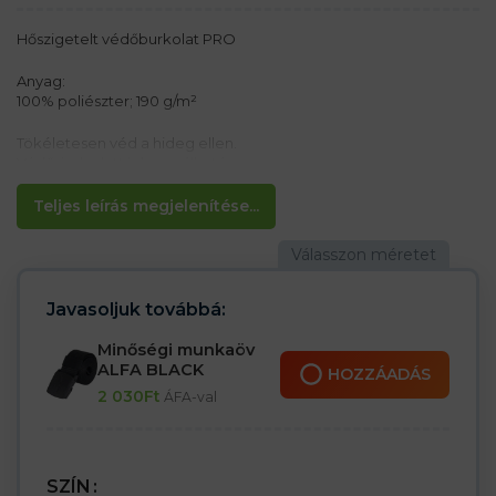
Hőszigetelt védőburkolat PRO
Anyag:
100% poliészter; 190 g/m²
Tökéletesen véd a hideg ellen.
Védősisak alatt is használható.
Teljes leírás megjelenítése...
Javasoljuk továbbá:
Minőségi munkaöv
ALFA BLACK
HOZZÁADÁS
2 030
Ft
ÁFA-val
SZÍN