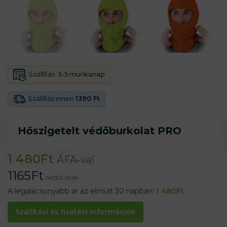
Szállítás:
3-5 munkanap
Szállítás innen
1390 Ft
Hőszigetelt védőburkolat PRO
1 480
Ft
ÁFA-val
1165
Ft
nettó árak
A legalacsonyabb ár az elmúlt 30 napban:
1 480
Ft
Szállítási és fizetési információk