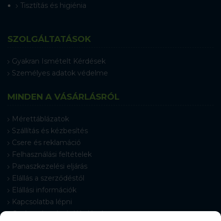
Tisztítás és higiénia
SZOLGÁLTATÁSOK
Gyakran Ismételt Kérdések
Személyes adatok védelme
MINDEN A VÁSÁRLÁSRÓL
Mérettáblázatok
Szállítás és kézbesítés
Csere és reklamáció
Felhasználási feltételek
Panaszkezelési eljárás
Elállás a szerződéstől
Elállási információk
Kapcsolatba lépni
Gyakran Ismételt Kérdések