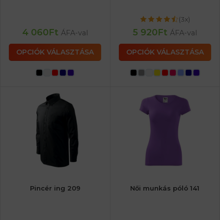
(3x)
4 060
Ft
5 920
Ft
ÁFA-val
ÁFA-val
OPCIÓK VÁLASZTÁSA
OPCIÓK VÁLASZTÁSA
Pincér ing 209
Női munkás póló 141