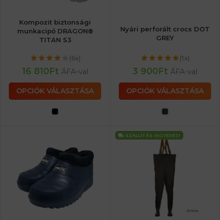
Kompozit biztonsági
Nyári perforált crocs DOT
munkacipő DRAGON®
GREY
TITAN S3
(6x)
(1x)
16 810
Ft
3 900
Ft
ÁFA-val
ÁFA-val
OPCIÓK VÁLASZTÁSA
OPCIÓK VÁLASZTÁSA
SZÁLLÍTÁS
INGYENES!