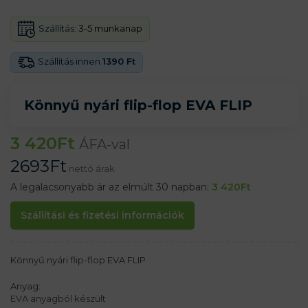
Szállítás:
3-5 munkanap
Szállítás innen
1390 Ft
Könnyű nyári flip-flop EVA FLIP
3 420
Ft
ÁFA-val
2693
Ft
nettó árak
A legalacsonyabb ár az elmúlt 30 napban:
3 420
Ft
Szállítási és fizetési információk
Könnyű nyári flip-flop EVA FLIP
Anyag:
EVA anyagból készült