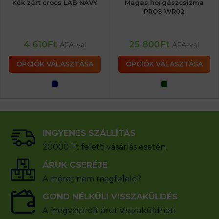
Kék zárt crocs LAB NAVY
Magas horgászcsizma
PROS WR02
4 610
Ft
25 800
Ft
ÁFA-val
ÁFA-val
OPCIÓK VÁLASZTÁSA
OPCIÓK VÁLASZTÁSA
INGYENES SZÁLLÍTÁS
20000 Ft feletti vásárlás esetén
ÁRUK CSERÉJE
A méret nem megfelelő?
GOND NÉLKÜLI VISSZAKÜLDÉS
A megvásárolt árut visszaküldheti