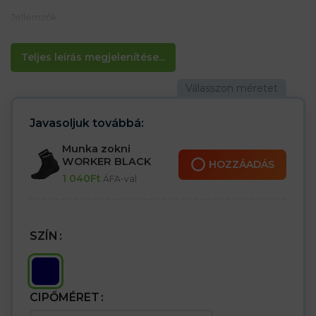
Jellemzők:
– A talp formája védi a lábat a megcsúszástól
– Kényelmes
– Könnyen
Teljes leírás megjelenítése...
Ideális mindennapi használatra
Javasoljuk továbbá:
Munka zokni
WORKER BLACK
HOZZÁADÁS
1 040
Ft
ÁFA-val
SZÍN
CIPŐMÉRET