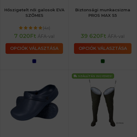
Hőszigetelt női galosok EVA
Biztonsági munkacsizma
SZŐMES
PROS MAX S5
(4x)
7 020
Ft
39 620
Ft
ÁFA-val
ÁFA-val
OPCIÓK VÁLASZTÁSA
OPCIÓK VÁLASZTÁSA
SZÁLLÍTÁS
INGYENES!