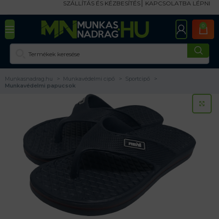
SZÁLLÍTÁS ÉS KÉZBESÍTÉS
KAPCSOLATBA LÉPNI
0
Munkasnadrag.hu
Munkavédelmi cipő
Sportcipő
Munkavédelmi papucsok
KA