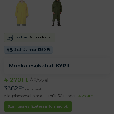
Szállítás:
3-5 munkanap
Szállítás innen
1390 Ft
Munka esőkabát KYRIL
4 270
Ft
ÁFA-val
3362
Ft
nettó árak
A legalacsonyabb ár az elmúlt 30 napban:
4 270
Ft
Szállítási és fizetési információk