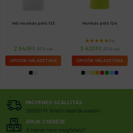
Női munkás póló 133
Munkás póló 124
(1x)
2 540
Ft
3 420
Ft
ÁFA-val
ÁFA-val
OPCIÓK VÁLASZTÁSA
OPCIÓK VÁLASZTÁSA
INGYENES SZÁLLÍTÁS
20000 Ft feletti vásárlás esetén
ÁRUK CSERÉJE
A méret nem megfelelő?