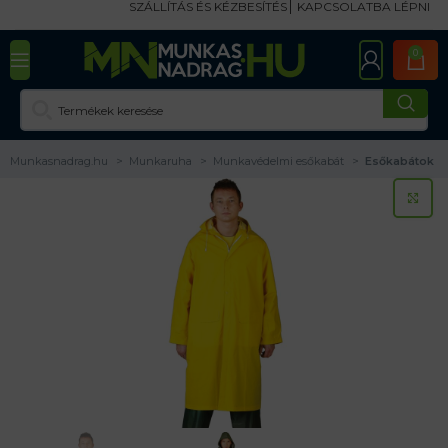
SZÁLLÍTÁS ÉS KÉZBESÍTÉS
KAPCSOLATBA LÉPNI
0
Munkasnadrag.hu
Munkaruha
Munkavédelmi esőkabát
Esőkabátok
KA