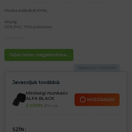
Munka esőkabát KYRIL
Anyag:
30% PVC, 70% poliészter
Jellemzők:
– Esőkabát
– Zsákba csomagolva
– Rögzítés cipzárral + szegecsekkel
Teljes leírás megjelenítése...
– Kapucni a gallérban kihúzási lehetőséggel
– Az ujjakon szegecsek, alul húzózsinór
– 2 oldalzseb
– Szellőztetés a vállakon
Javasoljuk továbbá:
Minőségi munkaöv
ALFA BLACK
HOZZÁADÁS
2 030
Ft
ÁFA-val
SZÍN