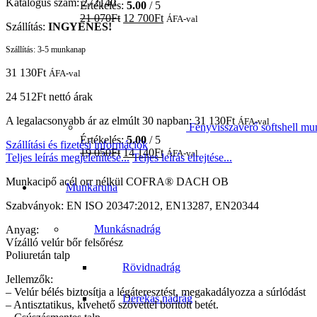
Katalógus szám: 272140
Értékelés:
5.00
/ 5
21 070
Ft
12 700
Ft
ÁFA-val
Szállítás:
INGYENES!
Szállítás:
3-5 munkanap
31 130
Ft
ÁFA-val
24 512
Ft
nettó árak
A legalacsonyabb ár az elmúlt 30 napban:
31 130
Ft
ÁFA-val
Fényvisszaverő softshell
Értékelés:
5.00
/ 5
Szállítási és fizetési információk
19 050
Ft
14 140
Ft
ÁFA-val
Teljes leírás megjelenítése...
Teljes leírás elrejtése...
Munkacipő acél orr nélkül COFRA® DACH OB
Munkaruha
Szabványok: EN ISO 20347:2012, EN13287, EN20344
Munkásnadrág
Anyag:
Vízálló velúr bőr felsőrész
Poliuretán talp
Rövidnadrág
Jellemzők:
– Velúr bélés biztosítja a légáteresztést, megakadályozza a súrlódást
Derekas nadrág
– Antisztatikus, kivehető szövettel borított betét.