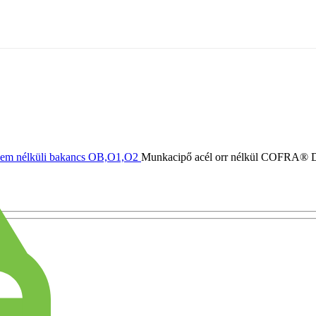
em nélküli bakancs OB,O1,O2
Munkacipő acél orr nélkül COFRA