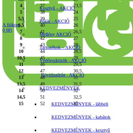
4
37
23,5
Kesztyű – AKCIÓ
5
38
24
5,5
39
25
Pólók - AKCIÓ
A fiókom
6,5
40
26
0
0
Ft
7
41
26,5
Mellény AKCIÓ
8
42
27
9
43
28
Tartozékok – AKCIÓ
10
44
28,5
10,5
45
29
Védőeszközök - AKCIÓ
11
46
29,5
12
47
30,5
Rövidnadrág - AKCIÓ
13
48
31
13,5
49
31,5
KEDVEZMÉNYEK
14
50
32
14,5
51
32,5
15
52
33
KEDVEZMÉNYEK - lábbeli
SZÁLLÍTÁS
INGYENES!
40
41
42
43
44
45
46
47
KEDVEZMÉNYEK - kabátok
KEDVEZMÉNYEK - kesztyű