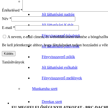
Jól láthatósági ruházat
Értékelésed
*
Jól láthatósági nadrág
Név
*
Jól láthatósági Kabát
E-mail
*
Fényvisszaverő készletek
A nevem, e-mail címem, és weboldalcímem mentése a böngészőb
Be kell jelentkeznie ahhoz, hogy fényképeket tudjon hozzáadni a vé
Jól láthatósági pulóverek
Fényvisszaverő pólók
Tanúsítványok
Jól láthatósági esőkabát
Fényvisszaverő mellények
Munkaruha szett
Derekas szett
EU MEGFELELŐSÉGI NYILATKOZAT - BRC-DACH