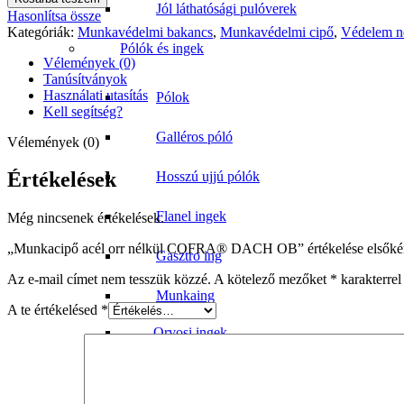
Jól láthatósági pulóverek
Hasonlítsa össze
Kategóriák:
Munkavédelmi bakancs
,
Munkavédelmi cipő
,
Védelem n
Pólók és ingek
Vélemények (0)
Tanúsítványok
Használati utasítás
Pólok
Kell segítség?
Galléros póló
Vélemények (0)
Értékelések
Hosszú ujjú pólók
Flanel ingek
Még nincsenek értékelések.
„Munkacipő acél orr nélkül COFRA® DACH OB” értékelése elsőké
Gasztro ing
Az e-mail címet nem tesszük közzé.
A kötelező mezőket
*
karakterrel 
Munkaing
A te értékelésed
*
Orvosi ingek
Orvosi tunikák