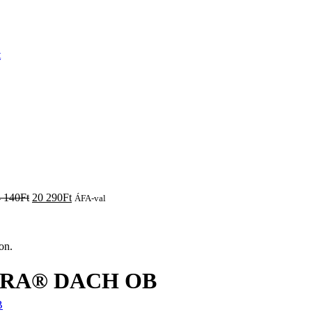
t
 140
Ft
20 290
Ft
ÁFA-val
on.
COFRA® DACH OB
B