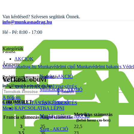
Van kérdésed? Szívesen segítünk Önnek.
info@munkasnadrag.hu
Hé - Pé: 8:00 - 17:00
Kategóriák
Panasz
AKCIÓK
Árucsere
Munkasnadrag.hu
Munkavédelmi cipő
Munkavédelmi bakancs
Védel
Nadrág - AKCIÓ
Problémamentes visszaküldés
Veľkosť obuvi
Van kérdésed?
info@munkasnadrag.hu
SZÁLLÍTÁS ÉS KÉZBESÍTÉS
Munkakabát - AKCIÓ
Search
KAPCSOLATBA LÉPNI
A fiókom
CIPŐMÉRET
0
0
Ft
SZÁLLÍTÁS ÉS KÉZBESÍTÉS
Cipő – AKCIÓ
Menü
KAPCSOLATBA LÉPNI
Metrikus számozás
Munkás pulóver - AKCIÓ
Francia számozás
Angol számozás
(belső hossz cm-ben)
3
35
22,5
Szett - AKCIÓ
3,5
36
23