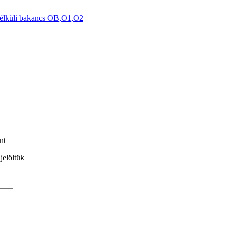
élküli bakancs OB,O1,O2
nt
jelöltük