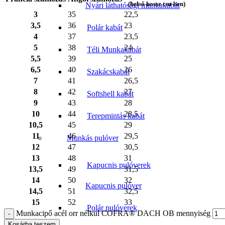
(belső hossz cm-ben)
Nyári láthatósági munkakabát
3
35
22,5
3,5
36
23
Polár kabát
4
37
23,5
5
38
24
Téli Munkakabát
5,5
39
25
6,5
40
26
Szakácskabát
7
41
26,5
8
42
27
Softshell kabát
9
43
28
10
44
28,5
Terepmintás kabát
10,5
45
29
11
46
29,5
Munkás pulóver
12
47
30,5
13
48
31
Kapucnis pulóverek
13,5
49
31,5
14
50
32
Kapucnis pulóver
14,5
51
32,5
15
52
33
Polár pulóverek
Munkacipő acél orr nélkül COFRA® DACH OB mennyiség
Kosárba teszem