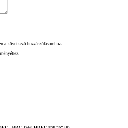
en a következő hozzászólásomhoz.
leményéhez.
DEC - BRC-DACHDEC
PDF (297 kB)