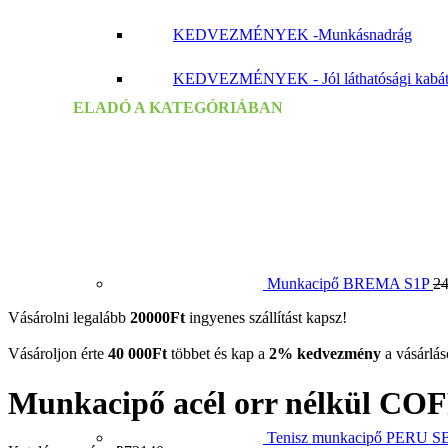
KEDVEZMÉNYEK -Munkásnadrág
kattints a kinagyításhoz
KEDVEZMÉNYEK - Jól láthatósági kabá
ELADÓ A KATEGÓRIÁBAN
Munkacipő BREMA S1P
24
Vásárolni legalább
20000Ft
ingyenes szállítást kapsz!
Vásároljon érte
40 000
Ft
többet és kap a
2% kedvezmény
a vásárlás
Munkacipő acél orr nélkül 
Tenisz munkacipő PERU S