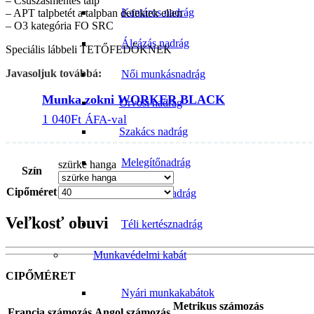
– Csúszásmentes talp
Kantáros nadrág
– APT talpbetét a talpban defektek ellen
– O3 kategória FO SRC
Álcázás nadrág
Speciális lábbeli TETŐFEDŐKNEK
Javasoljuk továbbá:
Női munkásnadrág
Munka zokni WORKER BLACK
Orvosi nadrág
1 040
Ft
ÁFA-val
Szakács nadrág
Melegítőnadrág
szürke hanga
Szín
Cipőméret
Téli dereknadrág
Veľkosť obuvi
Téli kertésznadrág
Munkavédelmi kabát
CIPŐMÉRET
Nyári munkakabátok
Metrikus számozás
Francia számozás
Angol számozás