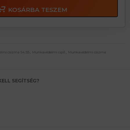
KOSÁRBA TESZEM
lmi csizma S4,S5
,
Munkavédelmi cipő
,
Munkavédelmi csizma
KELL SEGÍTSÉG?