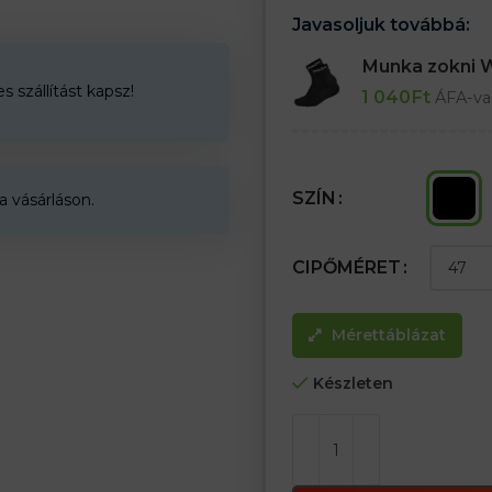
– Saválló:
Javasoljuk továbbá:
10% H2SO4, 5% NaOH, mésztej, eta
Munka zokni
H2SO4, 20% NaOH
 szállítást kapsz!
1 040
Ft
ÁFA-va
Felhasználják többek között az
halászatban és a vadászatban
Tökéletesek a vegyiparban és a
SZÍN
a vásárláson.
CIPŐMÉRET
Mérettáblázat
Készleten