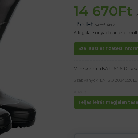
14 670
Ft
11551
Ft
nettó árak
A legalacsonyabb ár az elmúl
Szállítási és fizetési info
Munkacsizma BART S4 SRC fek
Szabványok: EN ISO 20345:2012,
Anyag:
Hőre lágyuló PVC-ből készült
Teljes leírás megjelenítése.
Jellemzők:
– Acél orral 200 J / 15 k
– SRC csúszásgátló talp
– Energiaelnyelés a sarok terüle
– Csúszásálló nátrium-lauril-szul
– Kategória: F0 S4 SRC