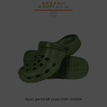
(1x)
4 610
Ft
ÁFA-val
OPCIÓK VÁLASZTÁSA
Nyári perforált crocs DOT OCEAN