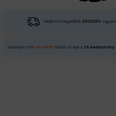
Vásárolni legalább
20000Ft
ingyenes
Vásároljon érte
40 000
Ft
többet és kap a
2% kedvezmény