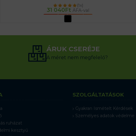
(1x)
31 040
Ft
ÁFA-val
OPCIÓK VÁLASZTÁSA
ÁRUK CSERÉJE
A méret nem megfelelő?
A
SZOLGÁLTATÁSOK
a
Gyakran Ismételt Kérdések
ő
Személyes adatok védelme
ás ruházat
elmi kesztyű