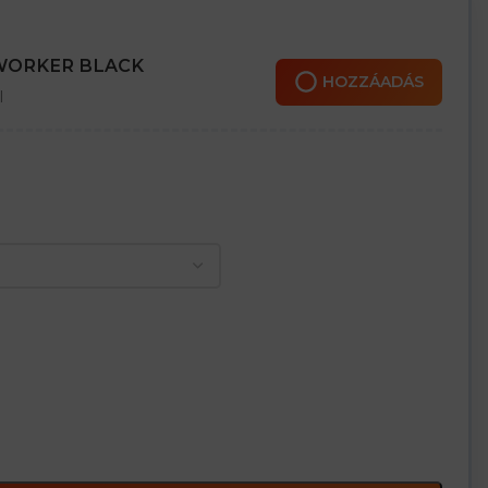
nol, növényi olaj, gázolaj, 10% NaCl, a talp emellett ellenáll a 30%
 WORKER BLACK
HOZZÁADÁS
l
 élelmiszer- és vendéglátóiparban, a mezőgazdaságban, a
 feldolgozóiparban