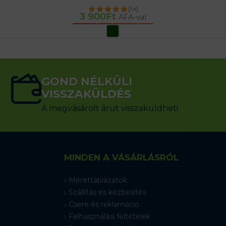
(1x)
3 900
Ft
ÁFA-val
OPCIÓK VÁLASZTÁSA
GOND NÉLKÜLI
VISSZAKÜLDÉS
A megvásárolt árut visszaküldheti
MINDEN A VÁSÁRLÁSRÓL
Mérettáblázatok
Szállítás és kézbesítés
Csere és reklamáció
Felhasználási feltételek