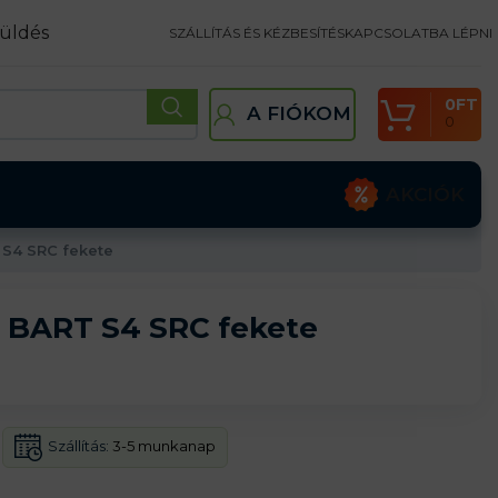
üldés
SZÁLLÍTÁS ÉS KÉZBESÍTÉS
KAPCSOLATBA LÉPNI
0
FT
A FIÓKOM
0
AKCIÓK
S4 SRC fekete
 BART S4 SRC fekete
Szállítás:
3-5 munkanap