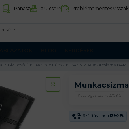
Panasz
Árucsere
Problémamentes visszak
ÁBLÁZATOK
BLOG
KÉRDÉSEK
ma
Biztonsági munkavédelmi csizma S4,S5
Munkacsizma BART 
Munkacsizma
KATTINTS A KINAGYÍTÁSHOZ
Katalógus szám: 270815
Szállítás innen
1390 Ft