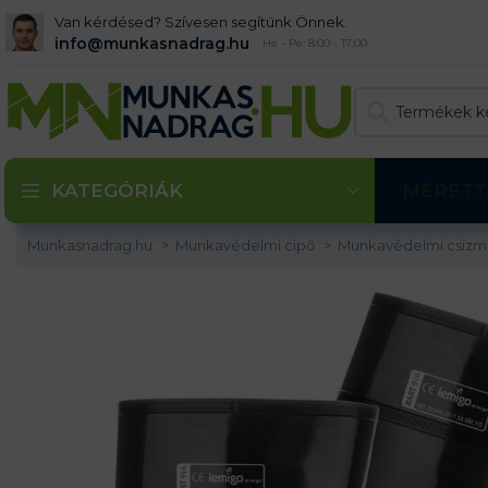
Van kérdésed? Szívesen segítünk Önnek.
info@munkasnadrag.hu
Hé - Pé: 8:00 - 17:00
KATEGÓRIÁK
MÉRETT
Munkasnadrag.hu
Munkavédelmi cipő
Munkavédelmi csiz