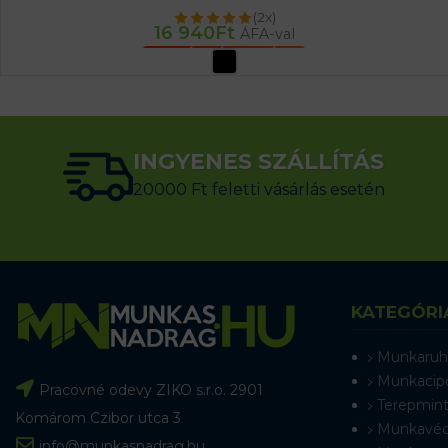
(2x)
16 940
Ft
ÁFA-val
OPCIÓK VÁLASZTÁSA
INGYENES SZÁLLÍTÁS
20000 Ft feletti vásárlás esetén
KATEGÓRI
Munkaruh
Munkacip
Pracovné odevy ZIKO s.r.o. 2901
Terepmint
Komárom Czibor utca 3
Munkavéd
info@munkasnadrag.hu