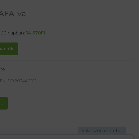
ÁFA-val
t 30 napban:
14 670
Ft
rmációk
ete
 EN ISO 20344:2012
..
tén
fáttal bevont kerámia felületeken