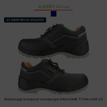
4 610
Ft
ÁFA-val
OPCIÓK VÁLASZTÁSA
24 ÓRÁN BELÜL KÜLDJÜK
Biztonsági kompozit munkacipő DRAGON® TITAN LOW S3