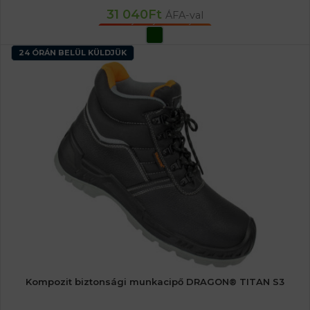
31 040
Ft
ÁFA-val
OPCIÓK VÁLASZTÁSA
24 ÓRÁN BELÜL KÜLDJÜK
Kompozit biztonsági munkacipő DRAGON® TITAN S3