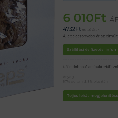
6 010
Ft
ÁF
4732
Ft
nettó árak
A legalacsonyabb ár az elmúl
Szállítási és fizetési info
Női eldobható antibakteriális z
Anyag:
97% poliamid, 3% elasztán
Jellemzők:
Teljes leírás megjelenítése.
– Univerzális méret
– Megerősített hegy
– Antibakteriális tulajdonságok
– Cipőpróbára is alkalmas
– Barna szín