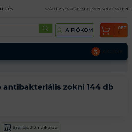
üldés
SZÁLLÍTÁS ÉS KÉZBESÍTÉS
KAPCSOLATBA LÉPNI
0
FT
A FIÓKOM
0
AKCIÓK
 antibakteriális zokni 144 db
Szállítás:
3-5 munkanap