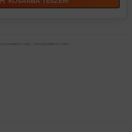
KOSÁRBA TESZEM
unkavédelmi cipő
,
Munkavédelmi zokni