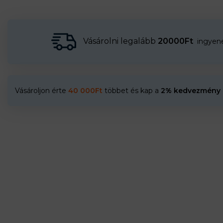
Vásárolni legalább
20000Ft
ingyenes
Vásároljon érte
40 000
Ft
többet és kap a
2% kedvezmény