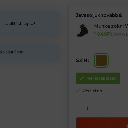
– 144 darab egy csomagban
Javasoljuk továbbá:
 szállítást kapsz!
Munka zokni
1 040
Ft
ÁFA-va
a vásárláson.
SZÍN
Mérettáblázat
Készleten