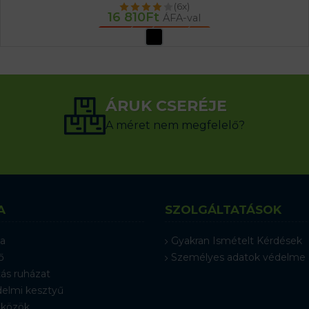
(6x)
16 810
Ft
ÁFA-val
OPCIÓK VÁLASZTÁSA
ÁRUK CSERÉJE
A méret nem megfelelő?
A
SZOLGÁLTATÁSOK
a
Gyakran Ismételt Kérdések
ő
Személyes adatok védelme
ás ruházat
elmi kesztyű
közök