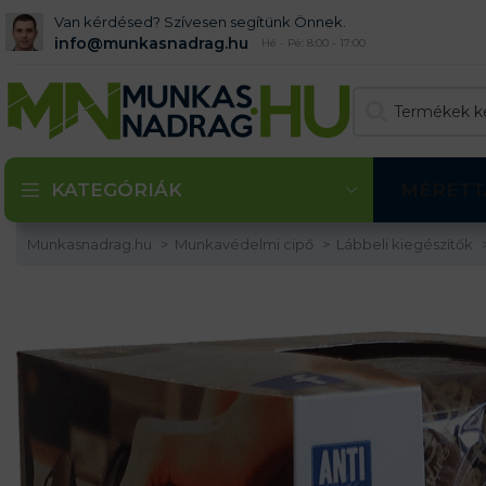
Van kérdésed? Szívesen segítünk Önnek.
info@munkasnadrag.hu
Hé - Pé: 8:00 - 17:00
KATEGÓRIÁK
MÉRETT
Munkasnadrag.hu
Munkavédelmi cipő
Lábbeli kiegészítők