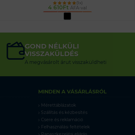
(1x)
4 610
Ft
ÁFA-val
OPCIÓK VÁLASZTÁSA
GOND NÉLKÜLI
VISSZAKÜLDÉS
A megvásárolt árut visszaküldheti
MINDEN A VÁSÁRLÁSRÓL
Mérettáblázatok
Szállítás és kézbesítés
Csere és reklamáció
Felhasználási feltételek
Panaszkezelési eljárás