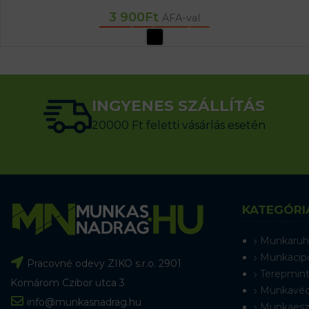
3 900
Ft
ÁFA-val
OPCIÓK VÁLASZTÁSA
INGYENES SZÁLLÍTÁS
20000 Ft feletti vásárlás esetén
KATEGÓRI
Munkaruh
Munkacip
Pracovné odevy ZIKO s.r.o. 2901
Terepmint
Komárom Czibor utca 3
Munkavéd
info@munkasnadrag.hu
Munkaesz