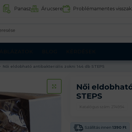
Panasz
Árucsere
Problémamentes visszak
ÁBLÁZATOK
BLOG
KÉRDÉSEK
Női eldobható antibakteriális zokni 144 db STEPS
Női eldobható
KATTINTS A KINAGYÍTÁSHOZ
STEPS
Katalógus szám: 274954
Szállítás innen
1390 Ft