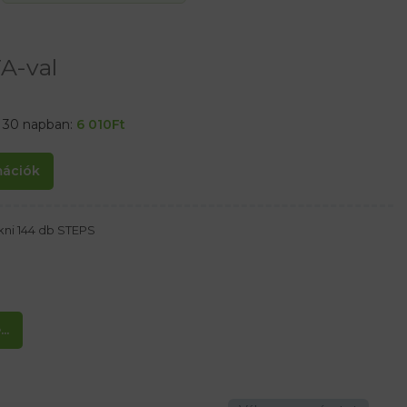
A-val
t 30 napban:
6 010
Ft
rmációk
okni 144 db STEPS
..
kal rendelkeznek