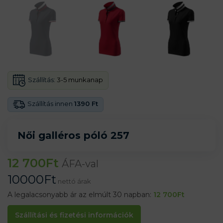
Szállítás:
3-5 munkanap
Szállítás innen
1390 Ft
Női galléros póló 257
12 700
Ft
ÁFA-val
10000
Ft
nettó árak
A legalacsonyabb ár az elmúlt 30 napban:
12 700
Ft
Szállítási és fizetési információk