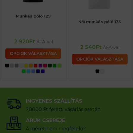
Munkás póló 129
Női munkás póló 133
2 920
Ft
ÁFA-val
2 540
Ft
ÁFA-val
OPCIÓK VÁLASZTÁSA
OPCIÓK VÁLASZTÁSA
INGYENES SZÁLLÍTÁS
20000 Ft feletti vásárlás esetén
ÁRUK CSERÉJE
A méret nem megfelelő?