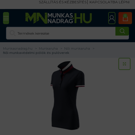
SZÁLLÍTÁS ÉS KÉZBESÍTÉS
KAPCSOLATBA LÉPNI
0
Munkasnadrag.hu
Munkaruha
Női munkaruha
Női munkavédelmi pólók és pulóverek
KA