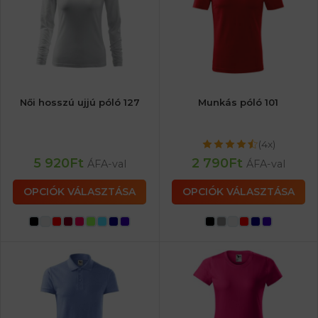
Női hosszú ujjú póló 127
Munkás póló 101
(4x)
5 920
Ft
2 790
Ft
ÁFA-val
ÁFA-val
OPCIÓK VÁLASZTÁSA
OPCIÓK VÁLASZTÁSA