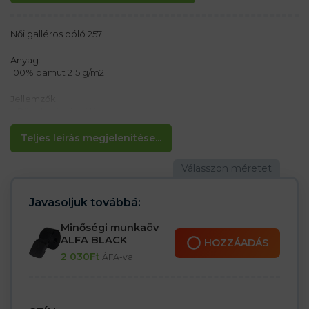
Női galléros póló 257
Anyag:
100% pamut 215 g/m2
Jellemzők:
– Rövid ujjú női póló
– 4 gomb Malfini logóval
– Bordás gallér és ujj szegély
Teljes leírás megjelenítése...
– Megerősített vállvarrás
– Elegáns karcsú szabás
Javasoljuk továbbá:
Minőségi munkaöv
ALFA BLACK
HOZZÁADÁS
2 030
Ft
ÁFA-val