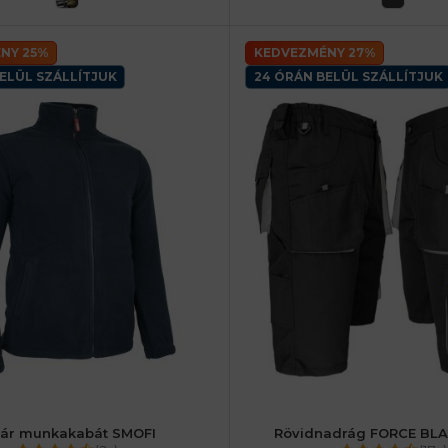
NY 25%
KEDVEZMÉNY 27%
ELÜL SZÁLLÍTJUK
24 ÓRÁN BELÜL SZÁLLÍTJUK
lár munkakabát SMOFI
Rövidnadrág FORCE BL
iaké
52 (L) férfiaké
56 (XL) férfiaké
46 (S) férfiaké
48 (M) férfiaké