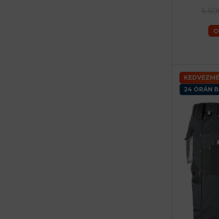
60 (
6 60
O
KEDVEZMÉ
24 ÓRÁN B