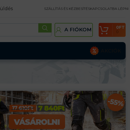
üldés
SZÁLLÍTÁS ÉS KÉZBESÍTÉS
KAPCSOLATBA LÉPNI
0
FT
A FIÓKOM
0
AKCIÓK