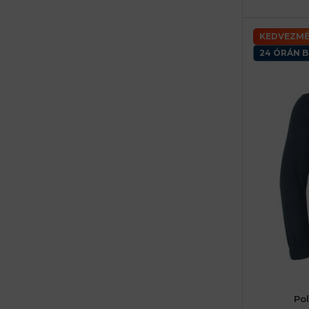
KEDVEZMÉ
24 ÓRÁN B
Po
48 (M) férf