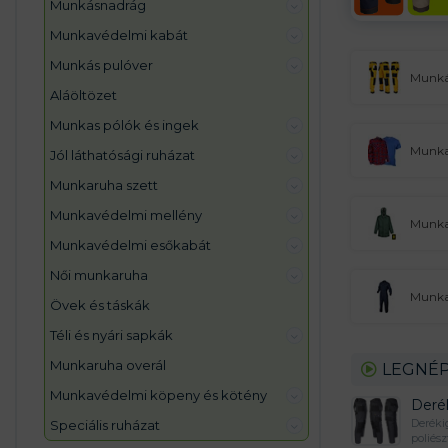
munkásnadrág
munkavédelmi kabát
munkás pulóver
Munká
aláöltözet
munkas pólók és ingek
Munkas
jól láthatósági ruházat
munkaruha szett
munkavédelmi mellény
Munka
munkavédelmi esőkabát
női munkaruha
Munka
övek és táskák
téli és nyári sapkák
munkaruha overál
LEGNÉP
munkavédelmi köpeny és kötény
Deré
Deréki
speciális ruházat
poliés