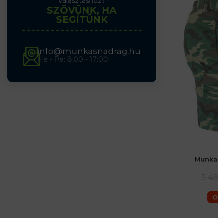
választáshoz?
SZÖVÜNK, HA
SEGÍTÜNK
info@munkasnadrag.hu
Hé - Pé: 8:00 - 17:00
Munka
46 (S) férf
56 (XL) férfia
5 4
O