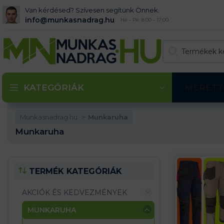
Van kérdésed? Szívesen segítünk Önnek.
info@munkasnadrag.hu
Hé - Pé: 8:00 - 17:00
KATEGÓRIÁK
MÉRETT
Munkasnadrag.hu
Munkaruha
Munkaruha
TERMÉK KATEGÓRIÁK
AKCIÓK ÉS KEDVEZMÉNYEK
MUNKARUHA