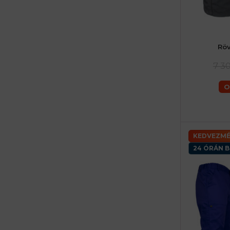
Rö
46 (S) férf
56 (XL) férfia
7 3
O
KEDVEZMÉ
24 ÓRÁN B