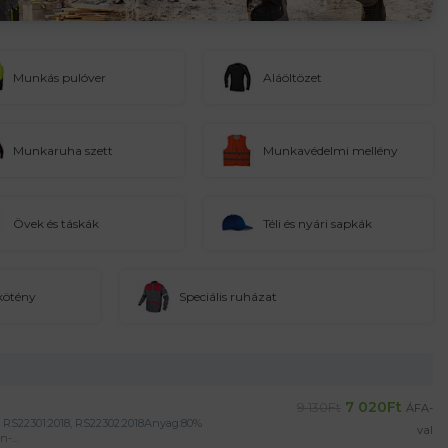
Munkás pulóver
Aláöltözet
Munkaruha szett
Munkavédelmi mellény
Övek és táskák
Téli és nyári sapkák
kötény
Speciális ruházat
7 020
Ft
9 130
Ft
ÁFA-
 RS22301:2018, RS22302:2018Anyag:80%
val
en-…