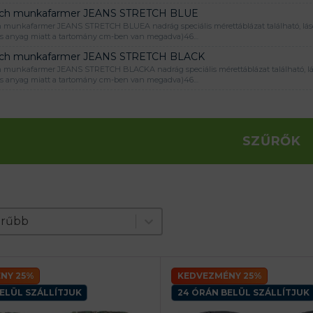
tch munkafarmer JEANS STRETCH BLUE
h munkafarmer JEANS STRETCH BLUEA nadrág speciális mérettáblázat található, lásd
cs anyag miatt a tartomány cm-ben van megadva)46…
tch munkafarmer JEANS STRETCH BLACK
h munkafarmer JEANS STRETCH BLACKA nadrág speciális mérettáblázat található, lás
cs anyag miatt a tartomány cm-ben van megadva)46…
SZŰRŐK
e produktov
t
nt
erűbb
NY 25%
KEDVEZMÉNY 25%
ELÜL SZÁLLÍTJUK
24 ÓRÁN BELÜL SZÁLLÍTJUK