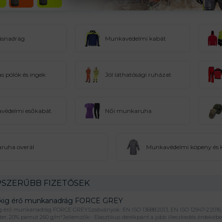
snadrág
Munkavédelmi kabát
 pólók és ingek
Jól láthatósági ruházat
védelmi esőkabát
Női munkaruha
ruha overál
Munkavédelmi köpeny és 
SZERŰBB FIZETŐSEK
kig érő munkanadrág FORCE GREY
g érő munkanadrág FORCE GREYSzabványok: EN ISO 13688:2013, EN ISO 12947-2:2016,
zter, 20% pamut 260 g/m²Jellemzők:- Elasztikus derékpánt a jobb illeszkedés érdekéb