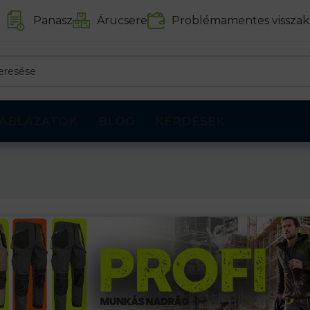
Panasz
Árucsere
Problémamentes visszak
ÁBLÁZATOK
BLOG
KÉRDÉSEK