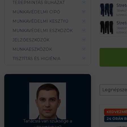
TEREPMINTÁS RUHÁZAT
Stre
Stretc
MUNKAVÉDELMI CIPŐ
sztrec
MUNKAVÉDELMI KESZTYŰ
Stre
Stretc
MUNKAVÉDELMI ESZKÖZÖK
sztrec
JELZŐESZKÖZÖK
MUNKAESZKÖZÖK
TISZTÍTÁS ÉS HIGIÉNIA
Zoradeni
Sort conten
Sort conte
Legnépsz
KEDVEZMÉ
24 ÓRÁN B
Tanácsra van szüksége a