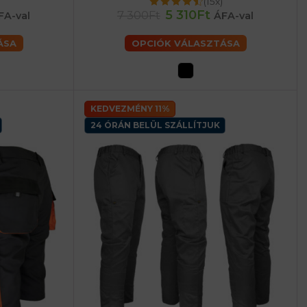
(15x)
62 (3XL) férfiaké
56 (XL) férfiaké
60 (2XL) férfiaké
62 (3XL) férfiaké
5 310Ft
7 300Ft
FA-val
ÁFA-val
ÁSA
OPCIÓK VÁLASZTÁSA
KEDVEZMÉNY 11%
24 ÓRÁN BELÜL SZÁLLÍTJUK