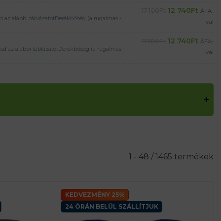
12 740
Ft
17 100
Ft
ÁFA-
 az alábbi táblázatotDerékbőség (a rugalmas -
val
12 740
Ft
17 100
Ft
ÁFA-
d az alábbi táblázatotDerékbőség (a rugalmas -
val
1 - 48 / 1465 termékek
KEDVEZMÉNY 25%
24 ÓRÁN BELÜL SZÁLLÍTJUK