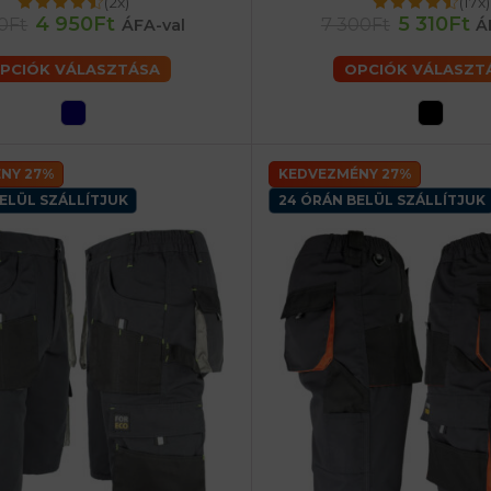
(2x)
(17x)
2XL) férfiaké
62 (3XL) férfiaké
56 (XL) férfiaké
60 (2XL) férfiaké
4 950Ft
5 310Ft
0Ft
7 300Ft
ÁFA-val
Á
PCIÓK VÁLASZTÁSA
OPCIÓK VÁLASZT
NY 27%
KEDVEZMÉNY 27%
ELÜL SZÁLLÍTJUK
24 ÓRÁN BELÜL SZÁLLÍTJUK