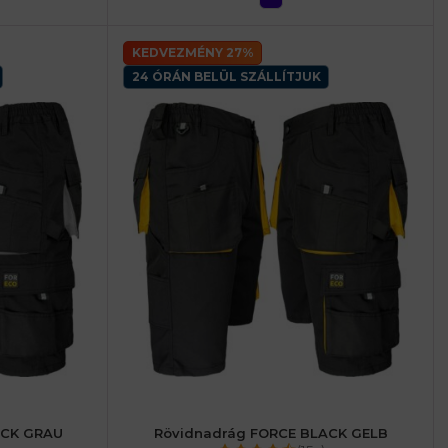
KEDVEZMÉNY 27%
24 ÓRÁN BELÜL SZÁLLÍTJUK
ACK GRAU
Rövidnadrág FORCE BLACK GELB
52 (L) férfiaké
46 (S) férfiaké
48 (M) férfiaké
52 (L) férfiaké