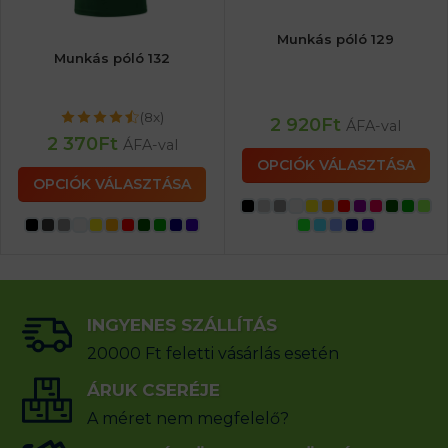
Munkás póló 129
Munkás póló 132
(8x)
2 920
Ft
ÁFA-val
2 370
Ft
ÁFA-val
OPCIÓK VÁLASZTÁSA
OPCIÓK VÁLASZTÁSA
INGYENES SZÁLLÍTÁS
20000 Ft feletti vásárlás esetén
ÁRUK CSERÉJE
A méret nem megfelelő?