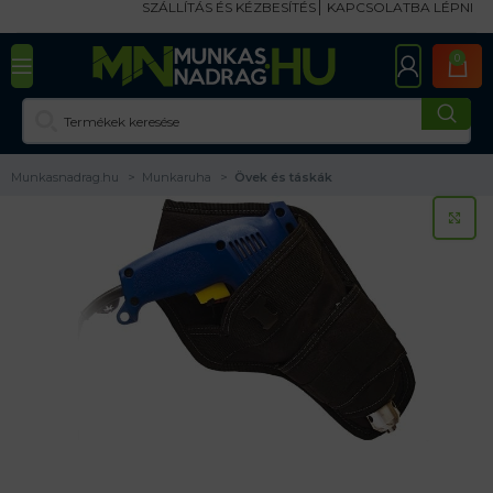
SZÁLLÍTÁS ÉS KÉZBESÍTÉS
KAPCSOLATBA LÉPNI
0
Munkasnadrag.hu
Munkaruha
Övek és táskák
KA