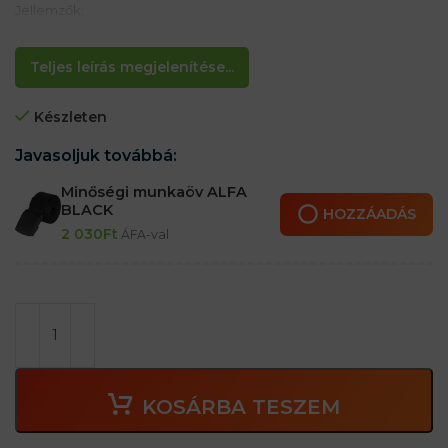
Jellemzők:
– Alkalmazási fegyver zseb
– Szíj tépőzárral
– Öv rögzítése
Teljes leírás megjelenítése...
– Ideális szerelőknek
Készleten
Javasoljuk továbbá:
Minőségi munkaöv ALFA
BLACK
HOZZÁADÁS
2 030
Ft
ÁFA-val
KOSÁRBA TESZEM