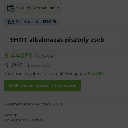
Szállítás:
3-5 munkanap
Szállítás innen
1390 Ft
SHOT alkalmazás pisztoly zseb
5 440
Ft
ÁFA-val
4 283
Ft
nettó árak
A legalacsonyabb ár az elmúlt 30 napban:
5 440
Ft
Szállítási és fizetési információk
Alkalmazási fegyver zseb SHOT
Anyag:
Poliészterből készült