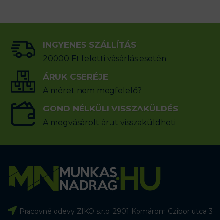
INGYENES SZÁLLÍTÁS
20000 Ft feletti vásárlás esetén
ÁRUK CSERÉJE
A méret nem megfelelő?
GOND NÉLKÜLI VISSZAKÜLDÉS
A megvásárolt árut visszaküldheti
Pracovné odevy ZIKO s.r.o. 2901 Komárom Czibor utca 3