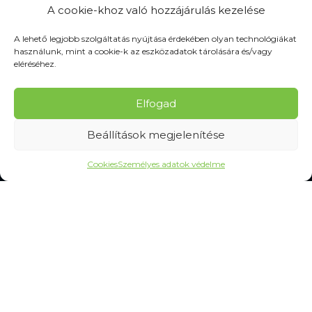
SZOLGÁLTATÁSOK
A cookie-khoz való hozzájárulás kezelése
A lehető legjobb szolgáltatás nyújtása érdekében olyan technológiákat
Gyakran Ismételt Kérdések
használunk, mint a cookie-k az eszközadatok tárolására és/vagy
Személyes adatok védelme
eléréséhez.
MINDEN A VÁSÁRLÁSRÓL
Elfogad
Mérettáblázatok
Beállítások megjelenítése
Szállítás és kézbesítés
Csere és reklamáció
Cookies
Személyes adatok védelme
Felhasználási feltételek
Panaszkezelési eljárás
Elállás a szerződéstől
Elállási információk
Kapcsolatba lépni
Gyakran Ismételt Kérdések
Cookie-beállítások