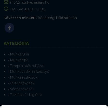
info@munkasnadrag.hu
Hé - Pé: 8:00 - 17:00
Kövessen minket
a közösségi hálózatokon
KATEGÓRIA
Munkaruha
Munkacipő
Terepmintás ruházat
Munkavédelmi kesztyű
Munkaeszközök
Jelzőeszközök
Védőeszközök
Tisztítás és higiénia