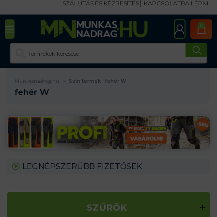
SZÁLLÍTÁS ÉS KÉZBESÍTÉS
KAPCSOLATBA LÉPNI
0
Munkasnadrag.hu
Szín termék
fehér W
fehér W
LEGNÉPSZERŰBB FIZETŐSEK
SZŰRŐK