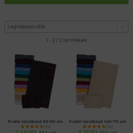
Zoradenie produktov
Sort content
Sort content
Legnépszerűbb
1 - 2 / 2 termékek
Frottír törülköző 90×50 cm
Frottír törülköző 140×70 cm
(2x)
(3x)
2 460Ft
5 150Ft
ÁFA-val
ÁFA-val