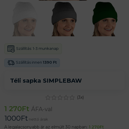
Szállítás:
1-3 munkanap
Szállítás innen
1390 Ft
Téli sapka SIMPLEBAW
(
3
x)
1 270
Ft
ÁFA-val
1000
Ft
nettó árak
A legalacsonyabb ár az elmúlt 30 napban:
1 270
Ft