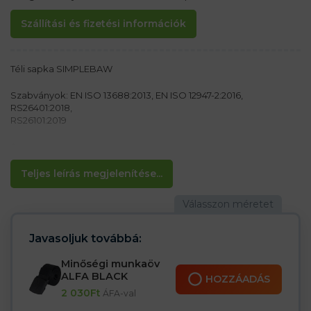
Szállítási és fizetési információk
Téli sapka SIMPLEBAW
Szabványok: EN ISO 13688:2013, EN ISO 12947-2:2016,
RS26401:2018,
RS26101:2019
Anyag:
100% akril fonal 126 g / m2
Teljes leírás megjelenítése...
Jellemzők:
– Elasztikus anyag
– Alkalmas hideg időjárásra
Javasoljuk továbbá:
Minőségi munkaöv
ALFA BLACK
HOZZÁADÁS
2 030
Ft
ÁFA-val