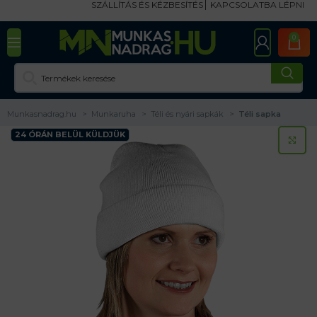
SZÁLLÍTÁS ÉS KÉZBESÍTÉS
KAPCSOLATBA LÉPNI
0
Munkasnadrag.hu
Munkaruha
Téli és nyári sapkák
Téli sapka
24 ÓRÁN BELÜL KÜLDJÜK
KA