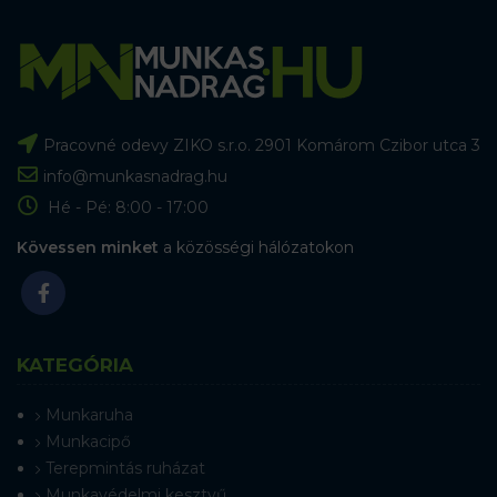
Pracovné odevy ZIKO s.r.o. 2901 Komárom Czibor utca 3
info@munkasnadrag.hu
Hé - Pé: 8:00 - 17:00
Kövessen minket
a közösségi hálózatokon
KATEGÓRIA
Munkaruha
Munkacipő
Terepmintás ruházat
Munkavédelmi kesztyű