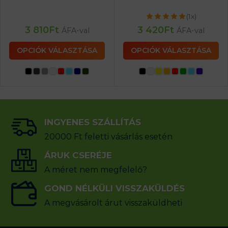
(1x)
3 810
Ft
3 420
Ft
ÁFA-val
ÁFA-val
OPCIÓK VÁLASZTÁSA
OPCIÓK VÁLASZTÁSA
INGYENES SZÁLLÍTÁS
20000 Ft feletti vásárlás esetén
ÁRUK CSERÉJE
A méret nem megfelelő?
GOND NÉLKÜLI VISSZAKÜLDÉS
A megvásárolt árut visszaküldheti