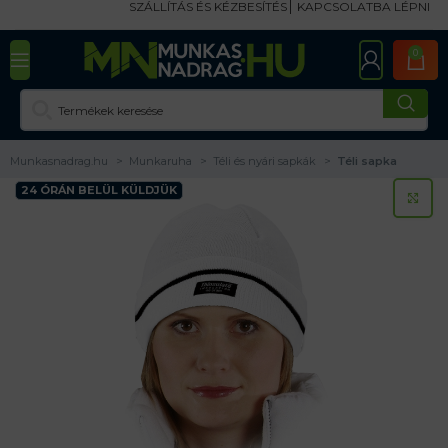
SZÁLLÍTÁS ÉS KÉZBESÍTÉS
KAPCSOLATBA LÉPNI
0
Munkasnadrag.hu
Munkaruha
Téli és nyári sapkák
Téli sapka
24 ÓRÁN BELÜL KÜLDJÜK
KA