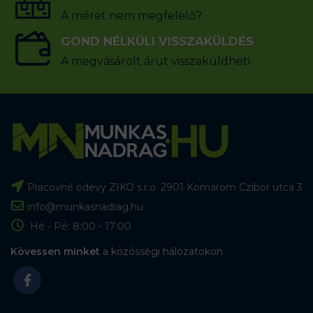
A méret nem megfelelő?
GOND NÉLKÜLI VISSZAKÜLDÉS
A megvásárolt árut visszaküldheti
Pracovné odevy ZIKO s.r.o. 2901 Komárom Czibor utca 3
info@munkasnadrag.hu
Hé - Pé: 8:00 - 17:00
Kövessen minket
a közösségi hálózatokon