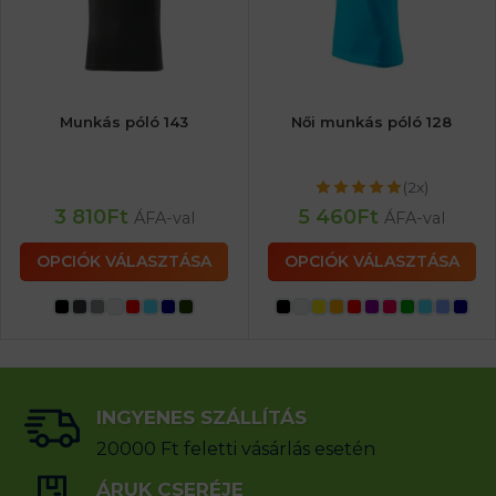
Munkás póló 143
Női munkás póló 128
(2x)
3 810
Ft
5 460
Ft
ÁFA-val
ÁFA-val
OPCIÓK VÁLASZTÁSA
OPCIÓK VÁLASZTÁSA
INGYENES SZÁLLÍTÁS
20000 Ft feletti vásárlás esetén
ÁRUK CSERÉJE