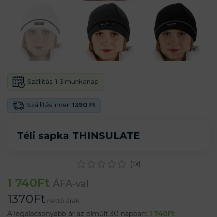
Szállítás:
1-3 munkanap
Szállítás innen
1390 Ft
Téli sapka THINSULATE
(
1
x)
1 740
Ft
ÁFA-val
1370
Ft
nettó árak
A legalacsonyabb ár az elmúlt 30 napban:
1 740
Ft