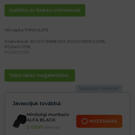
Szállítási és fizetési információk
Téli sapka THINSULATE
Szabványok: EN ISO 13688:2013, EN ISO 12947-2:2016,
RS26401:2018,
RS26101:2019
Anyag:
100% akril fonal 126 g/m2
Teljes leírás megjelenítése...
Jellemzők:
– Elasztikus anyag
– Alkalmas hideg időjárásra
– Thinsulate szigeteléssel szigetelve
Javasoljuk továbbá:
Minőségi munkaöv
ALFA BLACK
HOZZÁADÁS
2 030
Ft
ÁFA-val