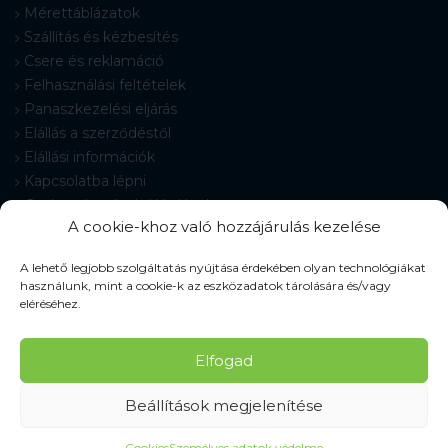
Mérettáblázatok
Szállítás és kézbesítés
Csere és reklamáció
Felhasználási feltételek
Panaszkezelési eljárás
Elállás a szerződéstől
Elállási információk
Kapcsolatba lépni
Gyakran Ismételt Kérdések
A cookie-khoz való hozzájárulás kezelése
Cookie-beállítások
A lehető legjobb szolgáltatás nyújtása érdekében olyan technológiákat
használunk, mint a cookie-k az eszközadatok tárolására és/vagy
eléréséhez.
© 2026 Pracovné odevy ZIKO s. r. o., minden jog fenntartva.
Elfogad
Beállítások megjelenítése
Cookies
Személyes adatok védelme