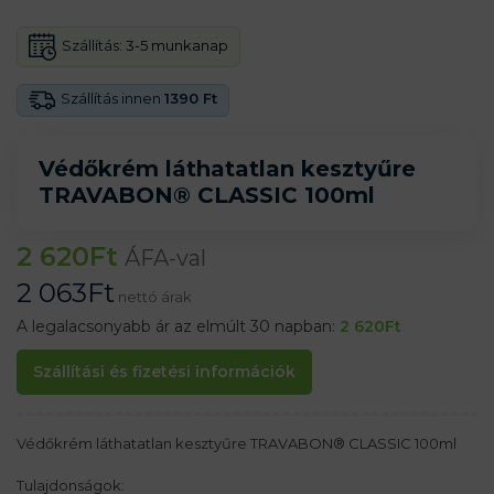
Szállítás:
3-5 munkanap
Szállítás innen
1390 Ft
Védőkrém láthatatlan kesztyűre
TRAVABON® CLASSIC 100ml
2 620
Ft
ÁFA-val
2 063
Ft
nettó árak
A legalacsonyabb ár az elmúlt 30 napban:
2 620
Ft
Szállítási és fizetési információk
Védőkrém láthatatlan kesztyűre TRAVABON® CLASSIC 100ml
Tulajdonságok: