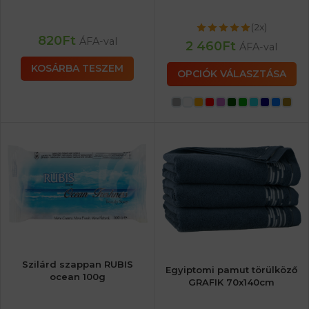
(2x)
820
Ft
ÁFA-val
2 460
Ft
ÁFA-val
KOSÁRBA TESZEM
OPCIÓK VÁLASZTÁSA
Szilárd szappan RUBIS
Egyiptomi pamut törülköző
ocean 100g
GRAFIK 70x140cm