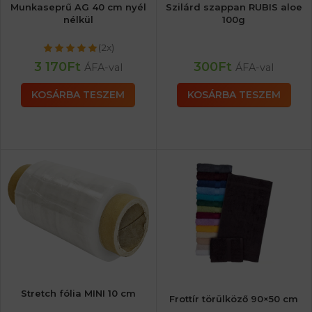
Munkaseprű AG 40 cm nyél
Szilárd szappan RUBIS aloe
nélkül
100g
(2x)
3 170
Ft
300
Ft
ÁFA-val
ÁFA-val
KOSÁRBA TESZEM
KOSÁRBA TESZEM
Stretch fólia MINI 10 cm
Frottír törülköző 90×50 cm