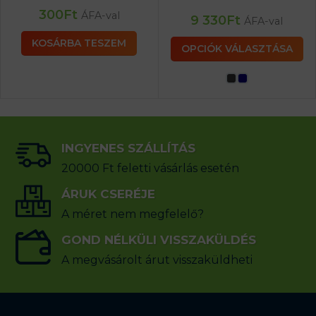
300
Ft
ÁFA-val
9 330
Ft
ÁFA-val
KOSÁRBA TESZEM
OPCIÓK VÁLASZTÁSA
INGYENES SZÁLLÍTÁS
20000 Ft feletti vásárlás esetén
ÁRUK CSERÉJE
A méret nem megfelelő?
GOND NÉLKÜLI VISSZAKÜLDÉS
A megvásárolt árut visszaküldheti