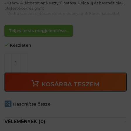
– Krém- A „láthatatlan kesztyű” hatása. Példa új és használt olaj-,
olajfestékek és grafit
– Védi a szerves oldószerek és más anyagok káros hatásaitól,
amelyek vízben oldódnak. Szilikonok
– Parfumed
– térfogat: 100 ml
Teljes leírás megjelenítése...
Készleten
KOSÁRBA TESZEM
Hasonlítsa össze
VÉLEMÉNYEK (0)