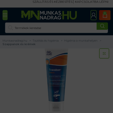
SZÁLLÍTÁS ÉS KÉZBESÍTÉS
KAPCSOLATBA LÉPNI
0
Munkasnadrag.hu
Tisztítás és higiénia
Higiénia a munkahelyen
Szappanok és krémek
KA