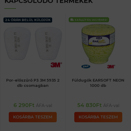
KAPCSOLÓDÓ TERMÉKEK
24 ÓRÁN BELÜL KÜLDJÜK
SZÁLLÍTÁS
INGYENES!
Por-előszűrő P3 3M 5935 2
Füldugók EARSOFT NEON
db csomagban
1000 db
6 290
Ft
54 830
Ft
ÁFA-val
ÁFA-val
KOSÁRBA TESZEM
KOSÁRBA TESZEM