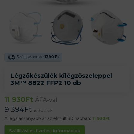
Szállítás innen
1390 Ft
Légzőkészülék kilégzőszeleppel
3M™ 8822 FFP2 10 db
11 930
Ft
ÁFA-val
9 394
Ft
nettó árak
A legalacsonyabb ár az elmúlt 30 napban:
11 930
Ft
Szállítási és fizetési információk