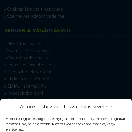
Gyakran Ismételt Kérdések
Személyes adatok védelme
MINDEN A VÁSÁRLÁSRÓL
Mérettáblázatok
Szállítás és kézbesítés
Csere és reklamáció
Felhasználási feltételek
Panaszkezelési eljárás
Elállás a szerződéstől
Elállási információk
Kapcsolatba lépni
Gyakran Ismételt Kérdések
A cookie-khoz való hozzájárulás kezelése
Cookie-beállítások
A lehető legjobb szolgáltatás nyújtása érdekében olyan technológiákat
használunk, mint a cookie-k az eszközadatok tárolására és/vagy
eléréséhez.