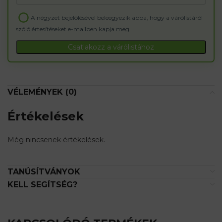
your
email
A négyzet bejelölésével beleegyezik abba, hogy a várólistáról
address
szóló értesítéseket e-mailben kapja meg
to
join
Csatlakozz a várólistához
the
waitlist
for
this
VÉLEMÉNYEK (0)
product
Értékelések
Még nincsenek értékelések.
TANÚSÍTVÁNYOK
KELL SEGÍTSÉG?