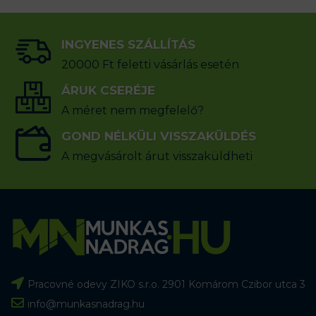
INGYENES SZÁLLÍTÁS
20000 Ft feletti vásárlás esetén
ÁRUK CSERÉJE
A méret nem megfelelő?
GOND NÉLKÜLI VISSZAKÜLDÉS
A megvásárolt árut visszaküldheti
Pracovné odevy ZIKO s.r.o. 2901 Komárom Czibor utca 3
info@munkasnadrag.hu