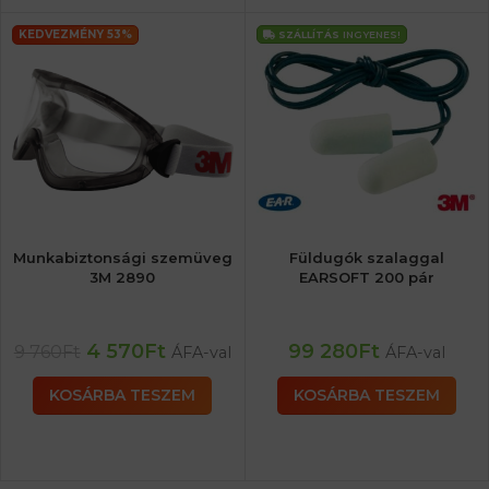
KEDVEZMÉNY 53%
SZÁLLÍTÁS
INGYENES!
Munkabiztonsági szemüveg
Füldugók szalaggal
3M 2890
EARSOFT 200 pár
4 570
Ft
99 280
Ft
9 760
Ft
ÁFA-val
ÁFA-val
KOSÁRBA TESZEM
KOSÁRBA TESZEM