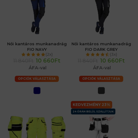
Női kantáros munkanadrág
Női kantáros munkanadrág
FIO NAVY
FIO DARK GREY
(2x)
(3x)
10 660Ft
10 660Ft
11 840Ft
11 840Ft
ÁFA-val
ÁFA-val
OPCIÓK VÁLASZTÁSA
OPCIÓK VÁLASZTÁSA
KEDVEZMÉNY 23%
24 ÓRÁN BELÜL SZÁLLÍTJUK