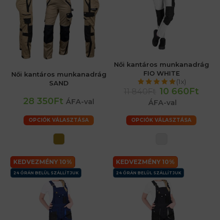
Női kantáros munkanadrág
FIO WHITE
Női kantáros munkanadrág
(1x)
SAND
10 660Ft
11 840Ft
28 350Ft
ÁFA-val
ÁFA-val
OPCIÓK VÁLASZTÁSA
OPCIÓK VÁLASZTÁSA
KEDVEZMÉNY 10%
KEDVEZMÉNY 10%
24 ÓRÁN BELÜL SZÁLLÍTJUK
24 ÓRÁN BELÜL SZÁLLÍTJUK