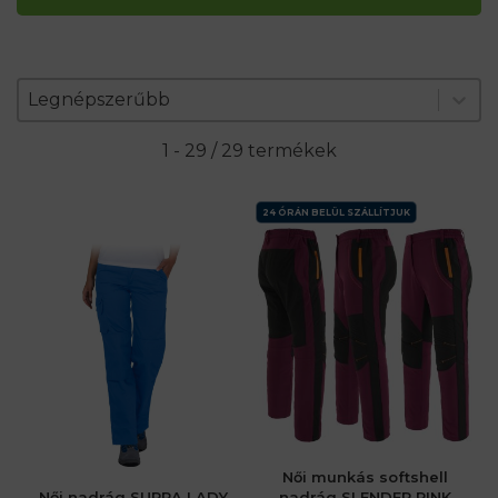
Zoradenie produktov
Sort content
Sort content
Legnépszerűbb
1 - 29 / 29 termékek
24 ÓRÁN BELÜL SZÁLLÍTJUK
Női munkás softshell
Női nadrág SUPRA LADY
nadrág SLENDER PINK