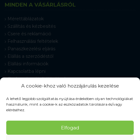
MINDEN A VÁSÁRLÁSRÓL
Mérettáblázatok
Szállítás és kézbesítés
Csere és reklamáció
Felhasználási feltételek
Panaszkezelési eljárás
Elállás a szerződéstől
Elállási információk
Kapcsolatba lépni
Gyakran Ismételt Kérdések
A cookie-khoz való hozzájárulás kezelése
Cookie-beállítások
A lehető legjobb szolgáltatás nyújtása érdekében olyan technológiákat
használunk, mint a cookie-k az eszközadatok tárolására és/vagy
eléréséhez.
© 2026 Pracovné odevy ZIKO s. r. o., minden jog fenntartva.
Elfogad