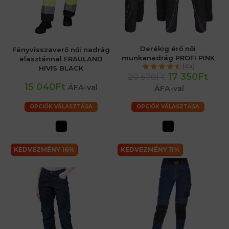
Derékig érő női
Fényvisszaverő női nadrág
munkanadrág PROFI PINK
elasztánnal FRAULAND
(4x)
HIVIS BLACK
17 350Ft
20 570Ft
15 040Ft
ÁFA-val
ÁFA-val
OPCIÓK VÁLASZTÁSA
OPCIÓK VÁLASZTÁSA
KEDVEZMÉNY 16%
KEDVEZMÉNY 11%