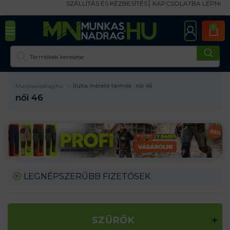
SZÁLLÍTÁS ÉS KÉZBESÍTÉS
KAPCSOLATBA LÉPNI
0
Munkasnadrag.hu
Ruha mérete termék
női 46
női 46
LEGNÉPSZERŰBB FIZETŐSEK
SZŰRŐK