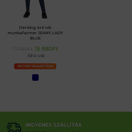
Derékig érő női
munkafarmer JEANS LADY
BLUE
15 880Ft
17 780Ft
ÁFA-val
OPCIÓK VÁLASZTÁSA
INGYENES SZÁLLÍTÁS