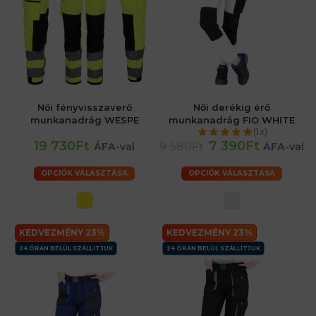
Női fényvisszaverő
Női derékig érő
munkanadrág WESPE
munkanadrág FIO WHITE
(1x)
19 730Ft
7 390Ft
9 580Ft
ÁFA-val
ÁFA-val
OPCIÓK VÁLASZTÁSA
OPCIÓK VÁLASZTÁSA
KEDVEZMÉNY 23%
KEDVEZMÉNY 23%
24 ÓRÁN BELÜL SZÁLLÍTJUK
24 ÓRÁN BELÜL SZÁLLÍTJUK