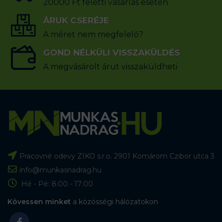
20000 Ft feletti vásárlás esetén
ÁRUK CSERÉJE
A méret nem megfelelő?
GOND NÉLKÜLI VISSZAKÜLDÉS
A megvásárolt árut visszaküldheti
Pracovné odevy ZIKO s.r.o. 2901 Komárom Czibor utca 3
info@munkasnadrag.hu
Hé - Pé: 8:00 - 17:00
Kövessen minket
a közösségi hálózatokon