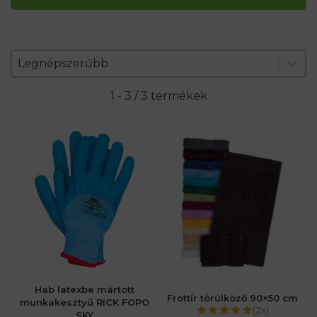
Zoradenie produktov
Sort content
Sort content
Legnépszerűbb
1 - 3 / 3 termékek
Hab latexbe mártott
Frottír törülköző 90×50 cm
munkakesztyű RICK FOPO
(2x)
SKY