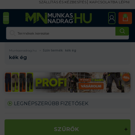
SZÁLLÍTÁS ÉS KÉZBESÍTÉS
KAPCSOLATBA LÉPNI
0
Munkasnadrag.hu
Szín termék
kék ég
kék ég
LEGNÉPSZERŰBB FIZETŐSEK
SZŰRŐK