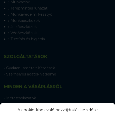
Munkacipő
Terepmintás ruházat
Munkavédelmi kesztyű
Munkaeszközök
Jelzőeszközök
Védőeszközök
Tisztítás és higiénia
SZOLGÁLTATÁSOK
Gyakran Ismételt Kérdések
Személyes adatok védelme
MINDEN A VÁSÁRLÁSRÓL
Mérettáblázatok
Szállítás és kézbesítés
A cookie-khoz való hozzájárulás kezelése
Csere és reklamáció