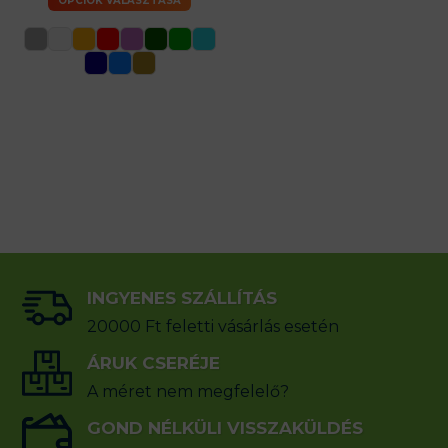
OPCIÓK VÁLASZTÁSA
INGYENES SZÁLLÍTÁS
20000 Ft feletti vásárlás esetén
ÁRUK CSERÉJE
A méret nem megfelelő?
GOND NÉLKÜLI VISSZAKÜLDÉS