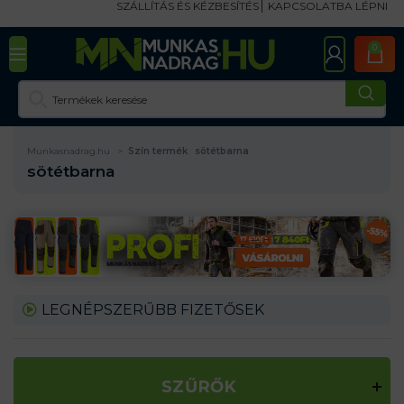
SZÁLLÍTÁS ÉS KÉZBESÍTÉS
KAPCSOLATBA LÉPNI
0
Munkasnadrag.hu
Szín termék
sötétbarna
sötétbarna
LEGNÉPSZERŰBB FIZETŐSEK
SZŰRŐK