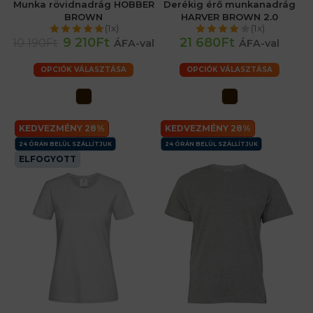
Munka rövidnadrág HOBBER
Derékig érő munkanadrág
BROWN
HARVER BROWN 2.0
(1x)
(1x)
9 210Ft
21 680Ft
10 190Ft
ÁFA-val
ÁFA-val
OPCIÓK VÁLASZTÁSA
OPCIÓK VÁLASZTÁSA
KEDVEZMÉNY 28%
KEDVEZMÉNY 28%
24 ÓRÁN BELÜL SZÁLLÍTJUK
24 ÓRÁN BELÜL SZÁLLÍTJUK
ELFOGYOTT