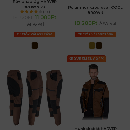
Rövidnadrág HARVER
BROWN 2.0
Polár munkapulóver COOL
(4x)
BROWN
11 000Ft
18 320Ft
10 200Ft
ÁFA-val
ÁFA-val
OPCIÓK VÁLASZTÁSA
OPCIÓK VÁLASZTÁSA
KEDVEZMÉNY 24%
Munkakabát HARVER