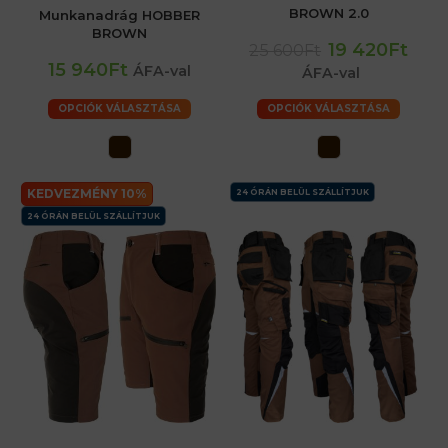
BROWN 2.0
Munkanadrág HOBBER
BROWN
19 420Ft
25 600Ft
15 940Ft
ÁFA-val
ÁFA-val
OPCIÓK VÁLASZTÁSA
OPCIÓK VÁLASZTÁSA
KEDVEZMÉNY 10%
24 ÓRÁN BELÜL SZÁLLÍTJUK
24 ÓRÁN BELÜL SZÁLLÍTJUK