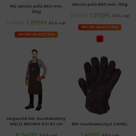
Akciós póló EKO min. 150g
Női akciós póló EKO min.
150g
1 270Ft
1 770Ft
ÁFA-val
1 270Ft
1 770Ft
ÁFA-val
OPCIÓK VÁLASZTÁSA
OPCIÓK VÁLASZTÁSA
Hegesztő bőr munkakötény
WELD BROWN 60×90 cm
Bőr munkakesztyű CAMEL
8 740Ft
1 410Ft
ÁFA-val
ÁFA-val