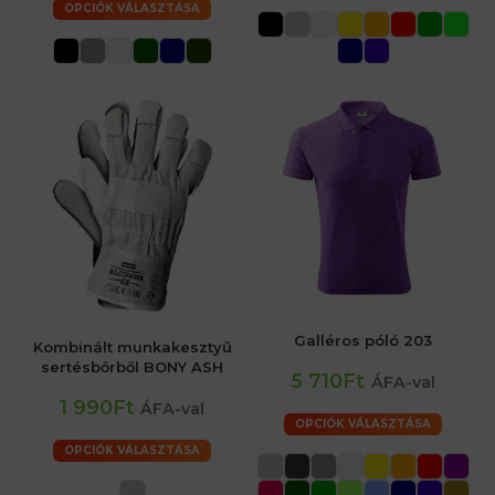
OPCIÓK VÁLASZTÁSA
Galléros póló 203
Kombinált munkakesztyű
sertésbőrből BONY ASH
5 710Ft
ÁFA-val
1 990Ft
ÁFA-val
OPCIÓK VÁLASZTÁSA
OPCIÓK VÁLASZTÁSA