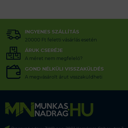
INGYENES SZÁLLÍTÁS
20000 Ft feletti vásárlás esetén
ÁRUK CSERÉJE
A méret nem megfelelő?
GOND NÉLKÜLI VISSZAKÜLDÉS
A megvásárolt árut visszaküldheti