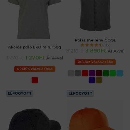
Polár mellény COOL
(11x)
Akciós póló EKO min. 150g
3 890Ft
8 210Ft
ÁFA-val
1 270Ft
1 770Ft
ÁFA-val
OPCIÓK VÁLASZTÁSA
OPCIÓK VÁLASZTÁSA
ELFOGYOTT
ELFOGYOTT