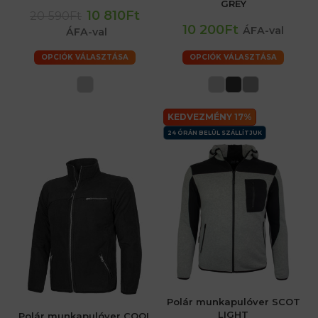
GREY
10 810Ft
20 590Ft
10 200Ft
ÁFA-val
ÁFA-val
OPCIÓK VÁLASZTÁSA
OPCIÓK VÁLASZTÁSA
KEDVEZMÉNY 17%
24 ÓRÁN BELÜL SZÁLLÍTJUK
Polár munkapulóver SCOT
LIGHT
Polár munkapulóver COOL