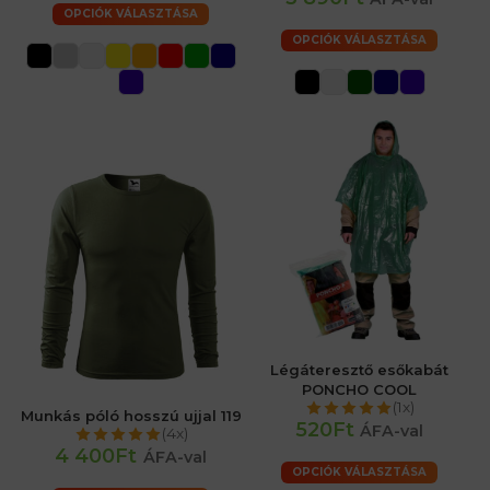
OPCIÓK VÁLASZTÁSA
OPCIÓK VÁLASZTÁSA
Légáteresztő esőkabát
PONCHO COOL
(1x)
Munkás póló hosszú ujjal 119
520Ft
ÁFA-val
(4x)
4 400Ft
ÁFA-val
OPCIÓK VÁLASZTÁSA