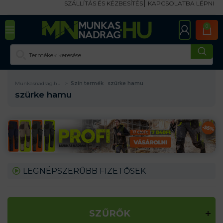
SZÁLLÍTÁS ÉS KÉZBESÍTÉS
KAPCSOLATBA LÉPNI
0
Munkasnadrag.hu
Szín termék
szürke hamu
szürke hamu
LEGNÉPSZERŰBB FIZETŐSEK
SZŰRŐK