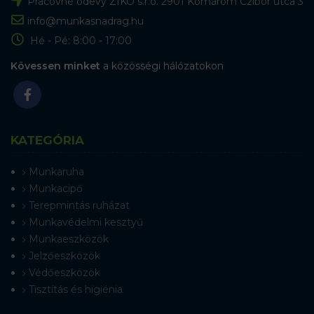
Pracovné odevy ZIKO s.r.o. 2901 Komárom Czibor utca 3
info@munkasnadrag.hu
Hé - Pé: 8:00 - 17:00
Kövessen minket
a közösségi hálózatokon
KATEGÓRIA
Munkaruha
Munkacipő
Terepmintás ruházat
Munkavédelmi kesztyű
Munkaeszközök
Jelzőeszközök
Védőeszközök
Tisztítás és higiénia