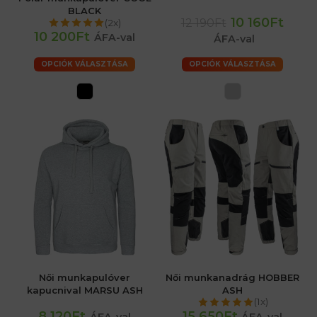
BLACK
10 160Ft
12 190Ft
(2x)
10 200Ft
ÁFA-val
ÁFA-val
OPCIÓK VÁLASZTÁSA
OPCIÓK VÁLASZTÁSA
Női munkapulóver
Női munkanadrág HOBBER
kapucnival MARSU ASH
ASH
(1x)
8 120Ft
15 650Ft
ÁFA-val
ÁFA-val