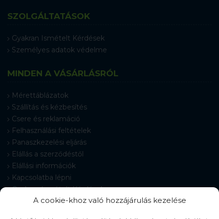
SZOLGÁLTATÁSOK
Gyakran Ismételt Kérdések
Személyes adatok védelme
MINDEN A VÁSÁRLÁSRÓL
Mérettáblázatok
Szállítás és kézbesítés
Csere és reklamáció
Felhasználási feltételek
Panaszkezelési eljárás
Elállás a szerződéstől
Elállási információk
Kapcsolatba lépni
Gyakran Ismételt Kérdések
A cookie-khoz való hozzájárulás kezelése
Cookie-beállítások