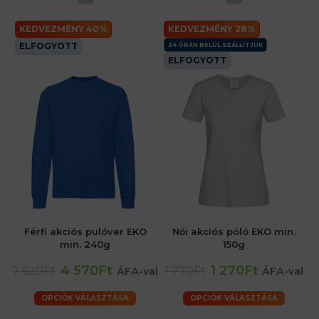
KEDVEZMÉNY 40%
KEDVEZMÉNY 28%
ELFOGYOTT
24 ÓRÁN BELÜL SZÁLLÍTJUK
ELFOGYOTT
Férfi akciós pulóver EKO
Női akciós póló EKO min.
min. 240g
150g
4 570Ft
1 270Ft
7 620Ft
1 770Ft
ÁFA-val
ÁFA-val
OPCIÓK VÁLASZTÁSA
OPCIÓK VÁLASZTÁSA