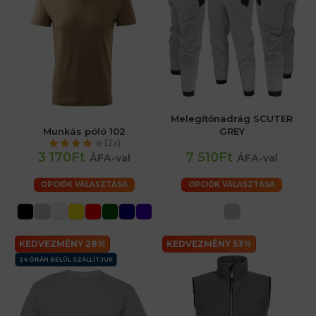
Melegítőnadrág SCUTER
Munkás póló 102
GREY
(2x)
3 170Ft
7 510Ft
ÁFA-val
ÁFA-val
OPCIÓK VÁLASZTÁSA
OPCIÓK VÁLASZTÁSA
KEDVEZMÉNY 28%
KEDVEZMÉNY 53%
24 ÓRÁN BELÜL SZÁLLÍTJUK