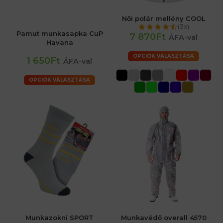
Női polár mellény COOL
(3x)
Pamut munkasapka CuP
7 870Ft
ÁFA-val
Havana
OPCIÓK VÁLASZTÁSA
1 650Ft
ÁFA-val
OPCIÓK VÁLASZTÁSA
Munkazokni SPORT
Munkavédő overall 4570