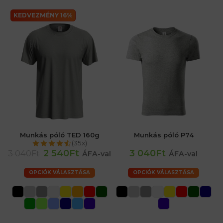
KEDVEZMÉNY 16%
Munkás póló TED 160g
Munkás póló P74
(35x)
2 540Ft
3 040Ft
3 040Ft
ÁFA-val
ÁFA-val
OPCIÓK VÁLASZTÁSA
OPCIÓK VÁLASZTÁSA