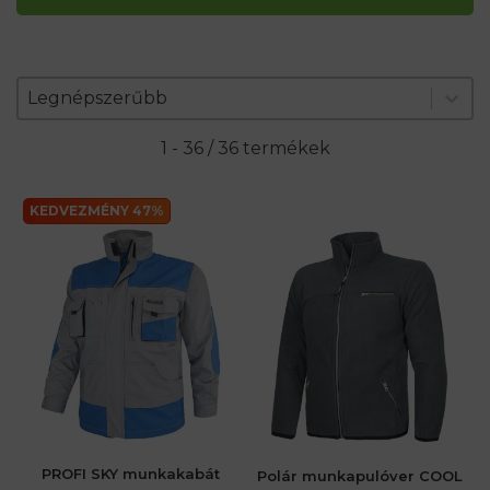
Zoradenie produktov
Sort content
Sort content
Legnépszerűbb
1 - 36 / 36 termékek
KEDVEZMÉNY 47%
PROFI SKY munkakabát
Polár munkapulóver COOL