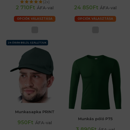
(2x)
2 710Ft
24 850Ft
ÁFA-val
ÁFA-val
OPCIÓK VÁLASZTÁSA
OPCIÓK VÁLASZTÁSA
24 ÓRÁN BELÜL SZÁLLÍTJUK
Munkasapka PRINT
Munkás póló P75
950Ft
ÁFA-val
3 890Ft
ÁFA-val