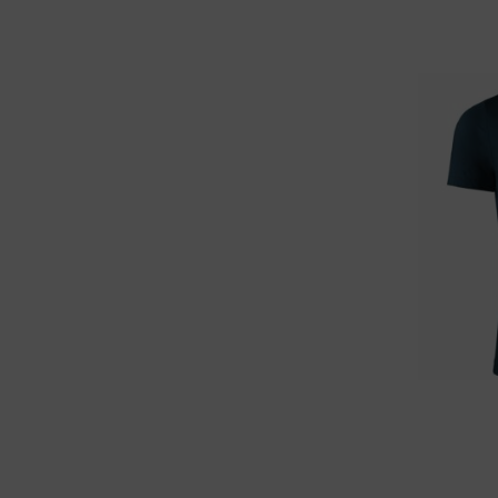
46 (S) férfi
56 (XL) férfia