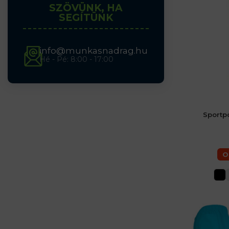
SZÖVÜNK, HA
SEGÍTÜNK
info@munkasnadrag.hu
Hé - Pé: 8:00 - 17:00
Sportp
46 (S) férfi
56 (
O