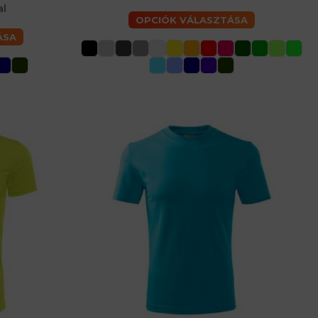
érfiaké
al
OPCIÓK VÁLASZTÁSA
ÁSA