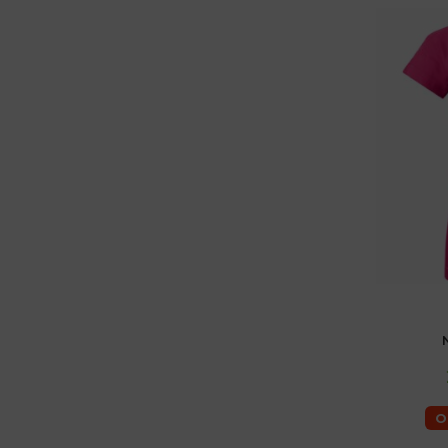
női 36 (S)
O