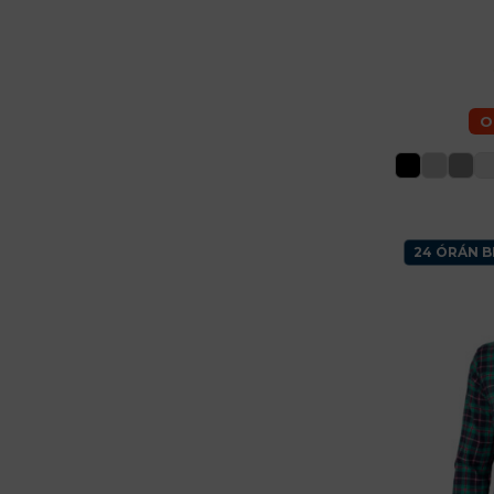
46 (S) férfi
56 (XL) férfia
O
24 ÓRÁN B