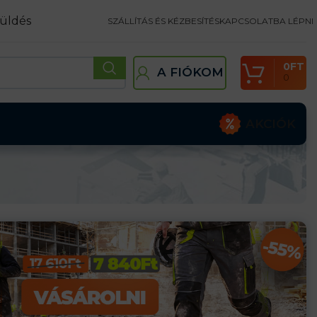
üldés
SZÁLLÍTÁS ÉS KÉZBESÍTÉS
KAPCSOLATBA LÉPNI
0
FT
A FIÓKOM
0
AKCIÓK