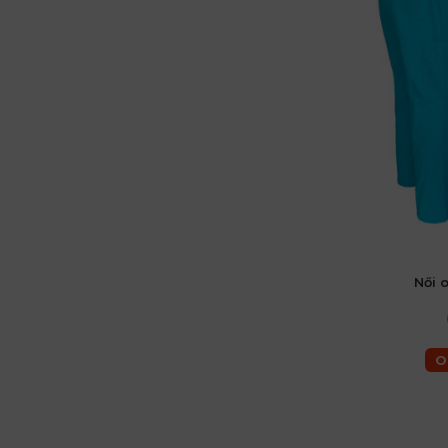
Női 
női 36 (S)
O