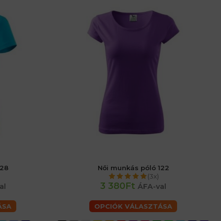
128
Női munkás póló 122
női 48 (XL)
női 36 (S)
női 40 (M)
női 44 (L)
női 48 (XL)
(3x)
női 50 (2XL)
3 380Ft
al
ÁFA-val
ÁSA
OPCIÓK VÁLASZTÁSA