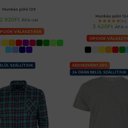
Munkás póló 129
aké
48 (M) férfiaké
52 (L) férfiaké
Munkás póló 12
ké
60 (2XL) férfiaké
62 (3XL) férfiaké
46 (S) férfiaké
48 (M) férfiaké
2 920Ft
ÁFA-val
(1x)
64 (4XL) férfiaké
56 (XL) férfiaké
60 (2XL) férfiaké
3 420Ft
ÁFA-v
PCIÓK VÁLASZTÁSA
OPCIÓK VÁLASZT
ELÜL SZÁLLÍTJUK
KEDVEZMÉNY 28%
24 ÓRÁN BELÜL SZÁLLÍTJUK