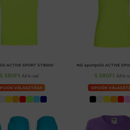
óló ACTIVE SPORT ST8000
Női sportpóló ACTIVE SP
aké
48 (M) férfiaké
52 (L) férfiaké
női 36 (S)
női 40 (M)
női 44 (L)
XL) férfiaké
60 (2XL) férfiaké
5 580Ft
5 580Ft
ÁFA-val
ÁFA-v
PCIÓK VÁLASZTÁSA
OPCIÓK VÁLASZT