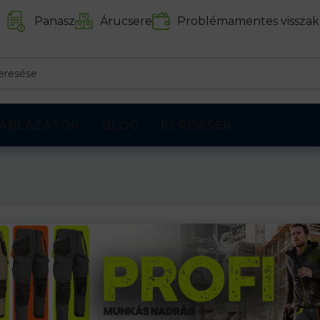
Panasz
Árucsere
Problémamentes visszak
ÁBLÁZATOK
BLOG
KÉRDÉSEK