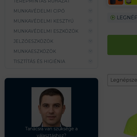
TEREPMINTÁS RUHÁZAT
MUNKAVÉDELMI CIPŐ
LEGNÉP
MUNKAVÉDELMI KESZTYŰ
MUNKAVÉDELMI ESZKÖZÖK
JELZŐESZKÖZÖK
MUNKAESZKÖZÖK
TISZTÍTÁS ÉS HIGIÉNIA
Zoradeni
Sort conten
Sort conte
Legnépsz
Tanácsra van szüksége a
választáshoz?