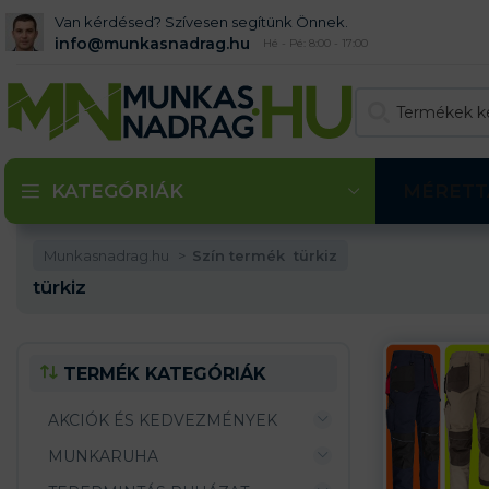
Van kérdésed? Szívesen segítünk Önnek.
info@munkasnadrag.hu
Hé - Pé: 8:00 - 17:00
KATEGÓRIÁK
MÉRETT
Munkasnadrag.hu
Szín termék
türkiz
türkiz
TERMÉK KATEGÓRIÁK
AKCIÓK ÉS KEDVEZMÉNYEK
MUNKARUHA