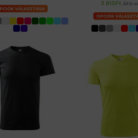
56 (XL) férfiaké
60 (2XL) f
3 810Ft
ÁFA-v
PCIÓK VÁLASZTÁSA
OPCIÓK VÁLASZT