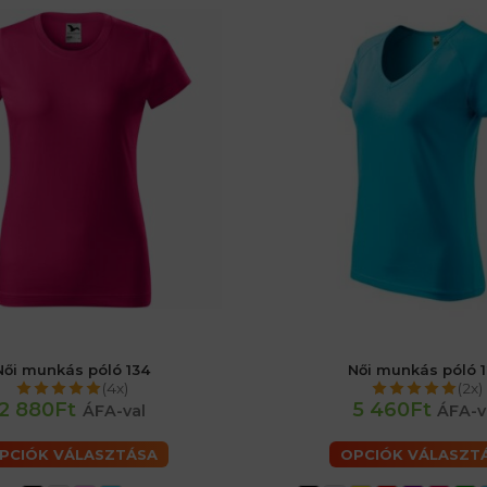
Női munkás póló 134
Női munkás póló 
női 40 (M)
női 44 (L)
női 48 (XL)
női 36 (S)
női 40 (M)
női 44 (L)
(4x)
(2x)
női 50 (2XL)
női 50 (2XL)
2 880Ft
5 460Ft
ÁFA-val
ÁFA-v
PCIÓK VÁLASZTÁSA
OPCIÓK VÁLASZT