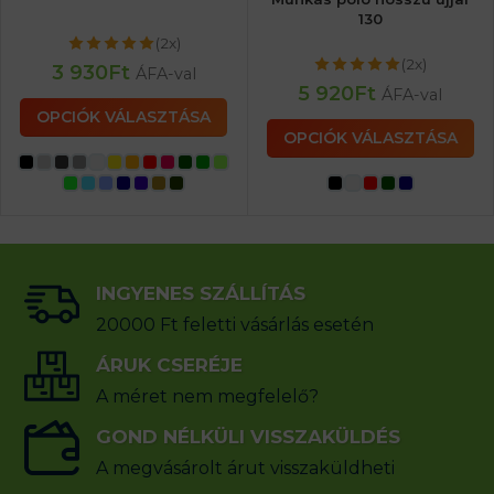
130
(2x)
(2x)
3 930
Ft
ÁFA-val
5 920
Ft
ÁFA-val
OPCIÓK VÁLASZTÁSA
OPCIÓK VÁLASZTÁSA
INGYENES SZÁLLÍTÁS
20000 Ft feletti vásárlás esetén
ÁRUK CSERÉJE
A méret nem megfelelő?
GOND NÉLKÜLI VISSZAKÜLDÉS
A megvásárolt árut visszaküldheti