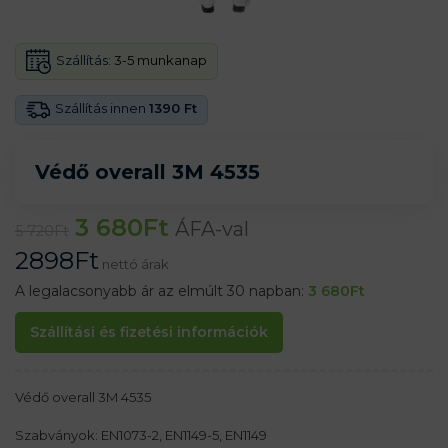
Szállítás:
3-5 munkanap
Szállítás innen
1390 Ft
Védő overall 3M 4535
3 680
Ft
ÁFA-val
5 720
Ft
2898
Ft
nettó árak
A legalacsonyabb ár az elmúlt 30 napban:
3 680
Ft
Szállítási és fizetési információk
Védő overall 3M 4535
Szabványok: EN1073-2, EN1149-5, EN1149