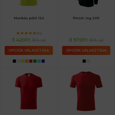
Munkás póló 124
Pincér ing 209
(1x)
3 420
Ft
8 970
Ft
ÁFA-val
ÁFA-val
OPCIÓK VÁLASZTÁSA
OPCIÓK VÁLASZTÁSA