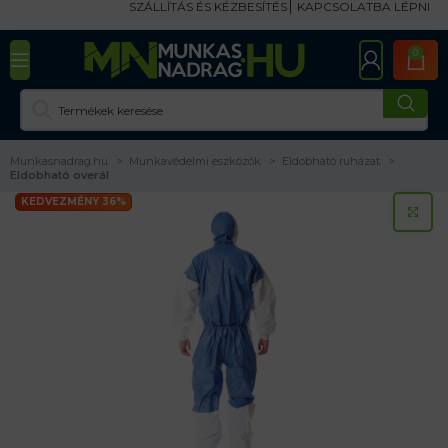
SZÁLLÍTÁS ÉS KÉZBESÍTÉS
KAPCSOLATBA LÉPNI
0
Munkasnadrag.hu
Munkavédelmi eszközök
Eldobható ruházat
Eldobható overál
KEDVEZMÉNY 36%
KA