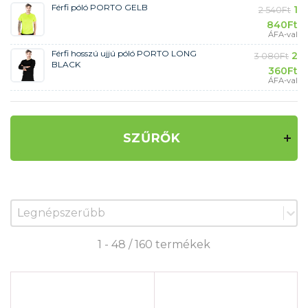
Férfi póló PORTO GELB
1
2 540
Ft
840
Ft
ÁFA-val
Férfi hosszú ujjú póló PORTO LONG
2
3 080
Ft
BLACK
360
Ft
ÁFA-val
SZŰRŐK
Zoradenie produktov
Sort content
1 - 48 / 160 termékek