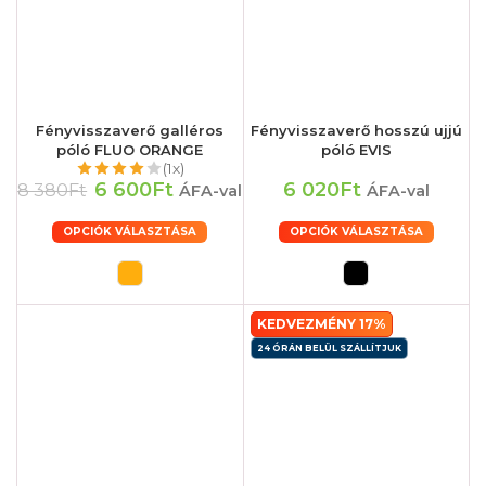
Fényvisszaverő galléros
Fényvisszaverő hosszú ujjú
póló FLUO ORANGE
póló EVIS
(1x)
6 600Ft
6 020Ft
8 380Ft
ÁFA-val
ÁFA-val
OPCIÓK VÁLASZTÁSA
OPCIÓK VÁLASZTÁSA
KEDVEZMÉNY 17%
24 ÓRÁN BELÜL SZÁLLÍTJUK