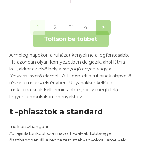
…
1
2
4
>
Töltsön be többet
A meleg napokon a ruházat kényelme a legfontosabb.
Ha azonban olyan környezetben dolgozik, ahol látnia
kell, akkor az első hely a ragyogó anyag vagy a
fényvisszaverő elemek. A T -péntek a ruháinak alapvető
része a ruhásszekrényben. Ugyanakkor kellően
funkcionálisnak kell lennie ahhoz, hogy megfelelő
legyen a munkakörülményekhez.
t -phiasztok a standard
-nek összhangban
Az ajánlatunkból származó T -pályák többsége
összhangban áll a rendezett szabványokkal, amelyek