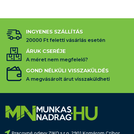
INGYENES SZÁLLÍTÁS
20000 Ft feletti vásárlás esetén
ÁRUK CSERÉJE
A méret nem megfelelő?
GOND NÉLKÜLI VISSZAKÜLDÉS
A megvásárolt árut visszaküldheti
Pracovné odevy ZIKO s.r.o. 2901 Komárom Czibor