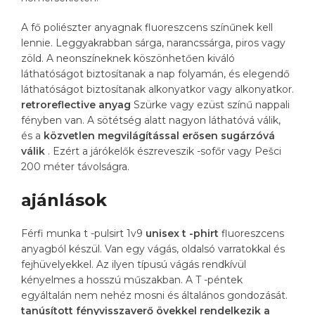
A fő poliészter anyagnak fluoreszcens színűnek kell
lennie. Leggyakrabban sárga, narancssárga, piros vagy
zöld. A neonszíneknek köszönhetően kiváló
láthatóságot biztosítanak a nap folyamán, és elegendő
láthatóságot biztosítanak alkonyatkor vagy alkonyatkor.
retroreflective
anyag
Szürke vagy ezüst színű nappali
fényben van. A sötétség alatt nagyon láthatóvá válik,
és a
közvetlen megvilágítással erősen sugárzóvá
válik
. Ezért a járókelők észreveszik -sofőr vagy Pešci
200 méter távolságra.
ajánlások
Férfi munka t -pulsirt 1v9
unisex t -phirt
fluoreszcens
anyagból készül. Van egy vágás, oldalsó varratokkal és
fejhüvelyekkel. Az ilyen típusú vágás rendkívül
kényelmes a hosszú műszakban. A T -péntek
egyáltalán nem nehéz mosni és általános gondozását.
tanúsított fényvisszaverő övekkel rendelkezik a