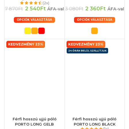
(2x)
2 540Ft
2 360Ft
7 870Ft
3 080Ft
ÁFA-val
ÁFA-val
OPCIÓK VÁLASZTÁSA
OPCIÓK VÁLASZTÁSA
KEDVEZMÉNY 23%
KEDVEZMÉNY 23%
24 ÓRÁN BELÜL SZÁLLÍTJUK
Férfi hosszú ujjú póló
Férfi hosszú ujjú póló
PORTO LONG GELB
PORTO LONG BLACK
(1x)