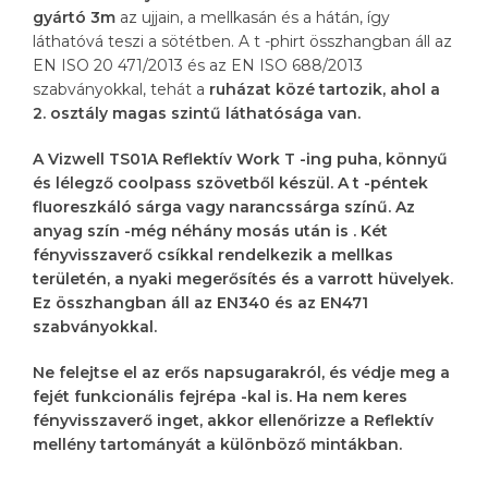
gyártó 3m
az ujjain, a mellkasán és a hátán, így
láthatóvá teszi a sötétben. A t -phirt összhangban áll az
EN ISO 20 471/2013 és az EN ISO 688/2013
szabványokkal, tehát a
ruházat közé tartozik, ahol a
2. osztály magas szintű láthatósága van.
A Vizwell TS01A Reflektív Work T -ing
puha, könnyű
és lélegző coolpass szövetből készül. A t -péntek
fluoreszkáló sárga vagy narancssárga színű.
Az
anyag szín -még néhány mosás után is
. Két
fényvisszaverő csíkkal rendelkezik a mellkas
területén, a nyaki megerősítés és a varrott hüvelyek.
Ez összhangban áll az EN340 és az EN471
szabványokkal.
Ne felejtse el az erős napsugarakról, és védje meg a
fejét funkcionális
fejrépa
-kal is. Ha nem keres
fényvisszaverő inget, akkor ellenőrizze a
Reflektív
mellény
tartományát a különböző mintákban.