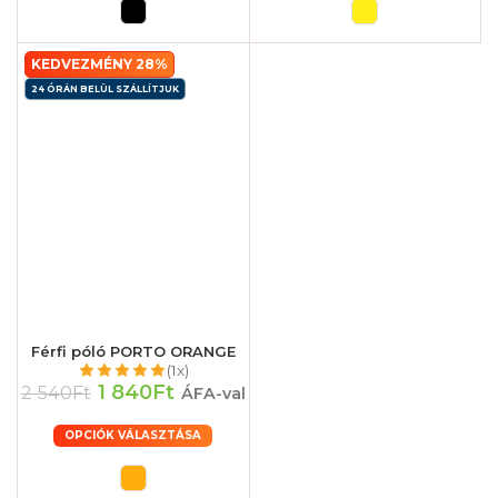
KEDVEZMÉNY 28%
24 ÓRÁN BELÜL SZÁLLÍTJUK
Férfi póló PORTO ORANGE
(1x)
1 840Ft
2 540Ft
ÁFA-val
OPCIÓK VÁLASZTÁSA