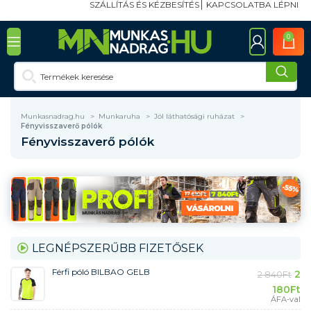
SZÁLLÍTÁS ÉS KÉZBESÍTÉS
KAPCSOLATBA LÉPNI
0
Munkasnadrag.hu
Munkaruha
Jól láthatósági ruházat
Fényvisszaverő pólók
Fényvisszaverő pólók
LEGNÉPSZERŰBB FIZETŐSEK
Férfi póló BILBAO GELB
2
2 840
Ft
180
Ft
ÁFA-val