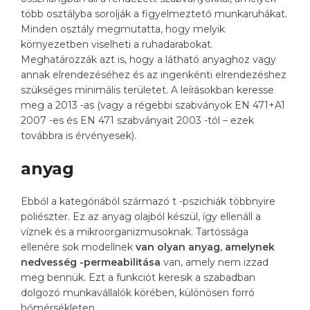
több osztályba sorolják a figyelmeztető munkaruhákat.
Minden osztály megmutatta, hogy melyik
környezetben viselheti a ruhadarabokat.
Meghatározzák azt is, hogy a látható anyaghoz vagy
annak elrendezéséhez és az ingenkénti elrendezéshez
szükséges minimális területet. A leírásokban keresse
meg a 2013 -as (vagy a régebbi szabványok EN 471+A1
2007 -es és EN 471 szabványait 2003 -tól – ezek
továbbra is érvényesek).
anyag
Ebből a kategóriából származó t -pszichiák többnyire
poliészter. Ez az anyag olajból készül, így ellenáll a
víznek és a mikroorganizmusoknak. Tartóssága
ellenére sok modellnek
van olyan anyag, amelynek
nedvesség -permeabilitása
van, amely nem izzad
meg bennük. Ezt a funkciót keresik a szabadban
dolgozó munkavállalók körében, különösen forró
hőmérsékleten.