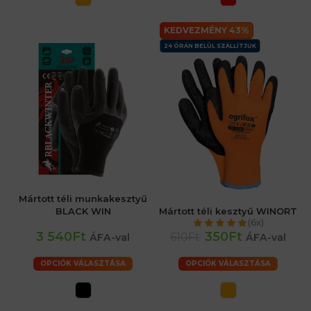
KEDVEZMÉNY 43%
24 ÓRÁN BELÜL SZÁLLÍTJUK
Mártott téli munkakesztyű
BLACK WIN
Mártott téli kesztyű WINORT
(6x)
3 540Ft
350Ft
610Ft
ÁFA-val
ÁFA-val
OPCIÓK VÁLASZTÁSA
OPCIÓK VÁLASZTÁSA