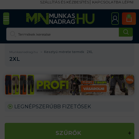
SZÁLLÍTÁS ÉS KÉZBESÍTÉS
KAPCSOLATBA LÉPNI
0
Munkasnadrag.hu
Kesztyű mérete termék
2XL
2XL
LEGNÉPSZERŰBB FIZETŐSEK
SZŰRŐK