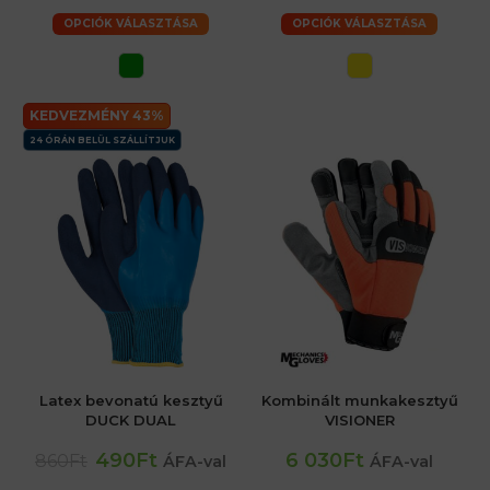
OPCIÓK VÁLASZTÁSA
OPCIÓK VÁLASZTÁSA
KEDVEZMÉNY 43%
24 ÓRÁN BELÜL SZÁLLÍTJUK
Latex bevonatú kesztyű
Kombinált munkakesztyű
DUCK DUAL
VISIONER
490Ft
6 030Ft
860Ft
ÁFA-val
ÁFA-val