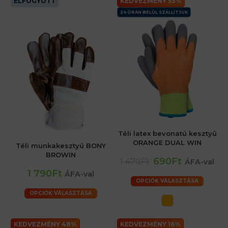
ELFOGYOTT
KEDVEZMÉNY 53%
24 ÓRÁN BELÜL SZÁLLÍTJUK
Téli latex bevonatú kesztyű
ORANGE DUAL WIN
Téli munkakesztyű BONY
BROWIN
690Ft
1 470Ft
ÁFA-val
1 790Ft
ÁFA-val
OPCIÓK VÁLASZTÁSA
OPCIÓK VÁLASZTÁSA
KEDVEZMÉNY 48%
KEDVEZMÉNY 16%