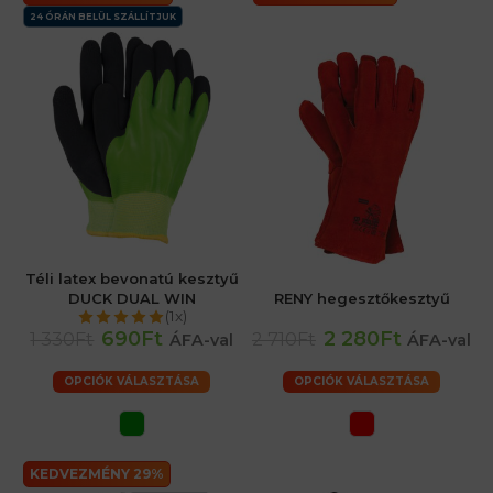
24 ÓRÁN BELÜL SZÁLLÍTJUK
Téli latex bevonatú kesztyű
DUCK DUAL WIN
RENY hegesztőkesztyű
(1x)
690Ft
2 280Ft
1 330Ft
2 710Ft
ÁFA-val
ÁFA-val
OPCIÓK VÁLASZTÁSA
OPCIÓK VÁLASZTÁSA
KEDVEZMÉNY 29%