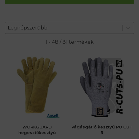
Zoradenie produktov
Sort content
Sort content
Legnépszerűbb
1 - 48 / 81 termékek
WORKGUARD
Vágásgátló kesztyű PU CUT
hegesztőkesztyű
5