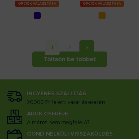
OPCIÓK VÁLASZTÁSA
OPCIÓK VÁLASZTÁSA
1
2
>
Töltsön be többet
INGYENES SZÁLLÍTÁS
20000 Ft feletti vásárlás esetén
ÁRUK CSERÉJE
A méret nem megfelelő?
GOND NÉLKÜLI VISSZAKÜLDÉS