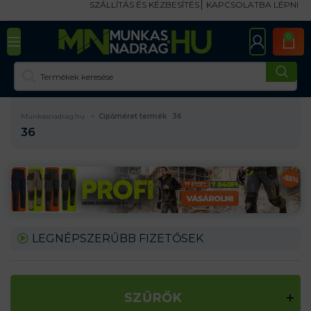
SZÁLLÍTÁS ÉS KÉZBESÍTÉS
KAPCSOLATBA LÉPNI
0
Munkasnadrag.hu
Cipőméret termék
36
36
LEGNÉPSZERŰBB FIZETŐSEK
SZŰRŐK