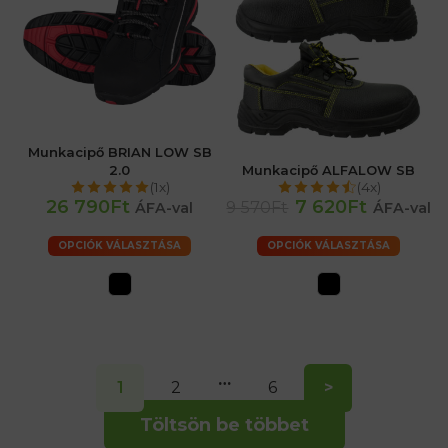
Munkacipő BRIAN LOW SB
2.0
Munkacipő ALFALOW SB
(1x)
(4x)
26 790Ft
7 620Ft
9 570Ft
ÁFA-val
ÁFA-val
OPCIÓK VÁLASZTÁSA
OPCIÓK VÁLASZTÁSA
…
1
2
6
>
Töltsön be többet