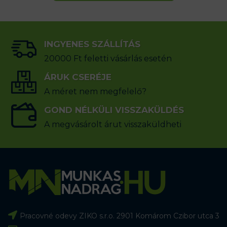
INGYENES SZÁLLÍTÁS
20000 Ft feletti vásárlás esetén
ÁRUK CSERÉJE
A méret nem megfelelő?
GOND NÉLKÜLI VISSZAKÜLDÉS
A megvásárolt árut visszaküldheti
Pracovné odevy ZIKO s.r.o. 2901 Komárom Czibor utca 3