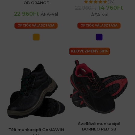
(3x)
OB ORANGE
14 760Ft
22 960Ft
22 960Ft
ÁFA-val
ÁFA-val
OPCIÓK VÁLASZTÁSA
OPCIÓK VÁLASZTÁSA
KEDVEZMÉNY 58%
Szellőző munkacipő
BORNEO RED SB
Téli munkacipő GAMAWIN
SB