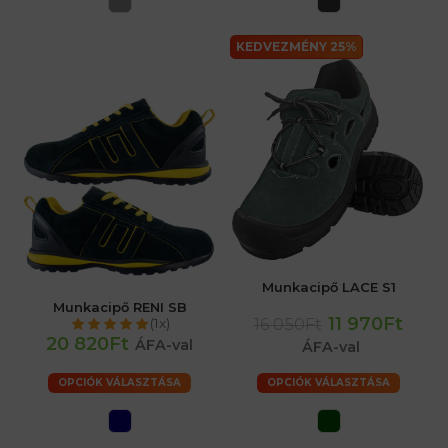
KEDVEZMÉNY 25%
Munkacipő LACE S1
Munkacipő RENI SB
11 970Ft
16 050Ft
(1x)
20 820Ft
ÁFA-val
ÁFA-val
OPCIÓK VÁLASZTÁSA
OPCIÓK VÁLASZTÁSA