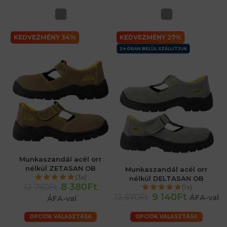
KEDVEZMÉNY 34%
KEDVEZMÉNY 27%
24 ÓRÁN BELÜL SZÁLLÍTJUK
Munkaszandál acél orr
nélkül ZETASAN OB
Munkaszandál acél orr
(3x)
nélkül DELTASAN OB
8 380Ft
12 760Ft
(1x)
9 140Ft
12 570Ft
ÁFA-val
ÁFA-val
OPCIÓK VÁLASZTÁSA
OPCIÓK VÁLASZTÁSA