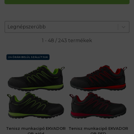
Zoradenie produktov
Sort content
Sort content
Legnépszerűbb
1 - 48 / 243 termékek
24 ÓRÁN BELÜL SZÁLLÍTJUK
Tenisz munkacipő EKVADOR
Tenisz munkacipő EKVADOR
OB zöld
OB RED