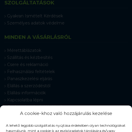
SZOLGÁLTATÁSOK
Gyakran Ismételt Kérdések
Személyes adatok védelme
MINDEN A VÁSÁRLÁSRÓL
Mérettáblázatok
Szállítás és kézbesítés
Csere és reklamáció
Felhasználási feltételek
Panaszkezelési eljárás
Elállás a szerződéstől
Elállási információk
Kapcsolatba lépni
Gyakran Ismételt Kérdések
A cookie-khoz való hozzájárulás kezelése
Cookie-beállítások
A lehető legjobb szolgáltatás nyújtása érdekében olyan technológiákat
használunk, mint a cookie-k az eszközadatok tárolására és/vagy