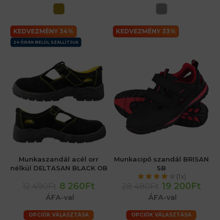
KEDVEZMÉNY 34%
KEDVEZMÉNY 33%
24 ÓRÁN BELÜL SZÁLLÍTJUK
Munkaszandál acél orr
Munkacipő szandál BRISAN
nélkül DELTASAN BLACK OB
SB
(1x)
8 260Ft
19 200Ft
12 490Ft
28 480Ft
ÁFA-val
ÁFA-val
OPCIÓK VÁLASZTÁSA
OPCIÓK VÁLASZTÁSA