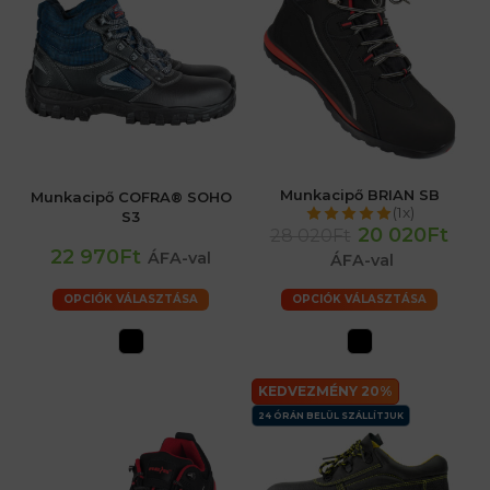
Munkacipő BRIAN SB
Munkacipő COFRA® SOHO
(1x)
S3
20 020Ft
28 020Ft
22 970Ft
ÁFA-val
ÁFA-val
OPCIÓK VÁLASZTÁSA
OPCIÓK VÁLASZTÁSA
KEDVEZMÉNY 20%
24 ÓRÁN BELÜL SZÁLLÍTJUK