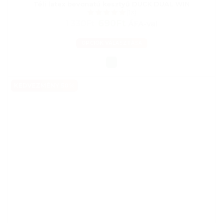
Téli latex bevonatú kesztyű DUCK DUAL WIN
(1x)
690Ft
1 330Ft
ÁFA-val
OPCIÓK VÁLASZTÁSA
KEDVEZMÉNY 50%