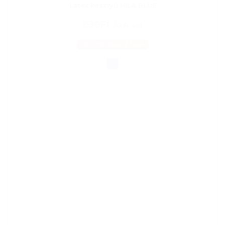
Latex kesztyű NILA BLUE
830Ft
ÁFA-val
OPCIÓK VÁLASZTÁSA