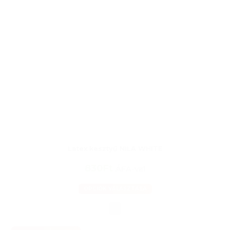
Latex kesztyű NILA WHITE
830Ft
ÁFA-val
OPCIÓK VÁLASZTÁSA