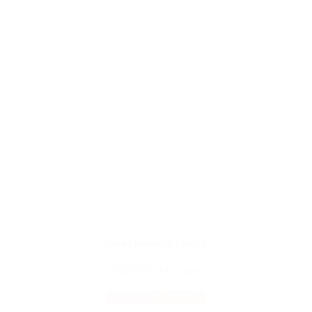
Latex kesztyű LANEX
880Ft
ÁFA-val
OPCIÓK VÁLASZTÁSA