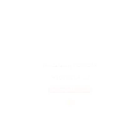
Munkakesztyű NICK MAX
920Ft
ÁFA-val
OPCIÓK VÁLASZTÁSA