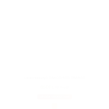
Latex kesztyű DRAGO NEO ORANGE
850Ft
ÁFA-val
OPCIÓK VÁLASZTÁSA