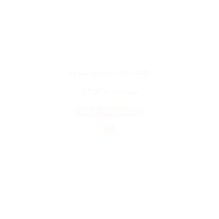
Latex kesztyű NILA RED
830Ft
ÁFA-val
OPCIÓK VÁLASZTÁSA