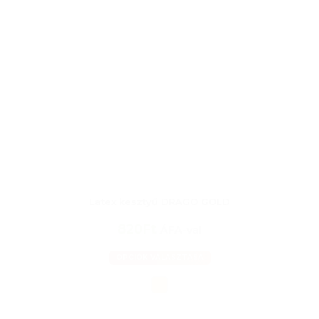
Latex kesztyű DRAGO GOLD
820Ft
ÁFA-val
OPCIÓK VÁLASZTÁSA