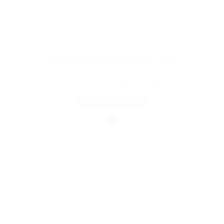
Téli pórusmentes kesztyűk FULL CUT 3
1 520Ft
2 750Ft
ÁFA-val
OPCIÓK VÁLASZTÁSA