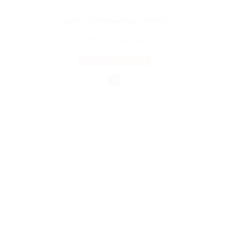
Latex munkakesztyű DRECO
880Ft
ÁFA-val
OPCIÓK VÁLASZTÁSA