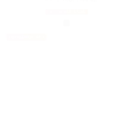
3 760Ft
5 230Ft
ÁFA-val
OPCIÓK VÁLASZTÁSA
KEDVEZMÉNY 45%