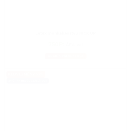
Latex munkakesztyű NICK UP
750Ft
ÁFA-val
OPCIÓK VÁLASZTÁSA
KEDVEZMÉNY 53%
24 ÓRÁN BELÜL SZÁLLÍTJUK