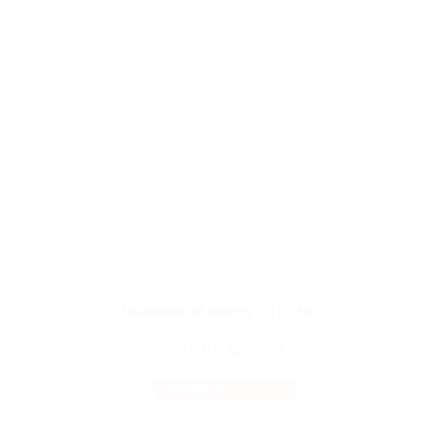
Munkavédő kesztyű TEX NEO
620Ft
ÁFA-val
OPCIÓK VÁLASZTÁSA