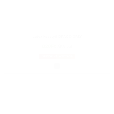
Latex kesztyű DRAGO GREY
820Ft
ÁFA-val
OPCIÓK VÁLASZTÁSA