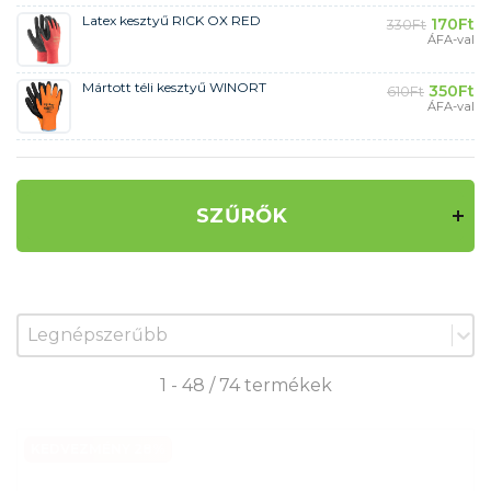
Latex kesztyű RICK OX RED
170
Ft
330
Ft
ÁFA-val
Mártott téli kesztyű WINORT
350
Ft
610
Ft
ÁFA-val
SZŰRŐK
Zoradenie produktov
Sort content
1 - 48 / 74 termékek
KEDVEZMÉNY 28%