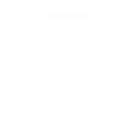
800Ft
ÁFA-val
OPCIÓK VÁLASZTÁSA