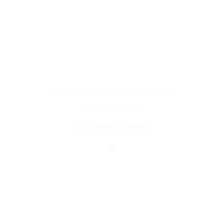
Latex kesztyű DRAGO NEO YELLOW
850Ft
ÁFA-val
OPCIÓK VÁLASZTÁSA