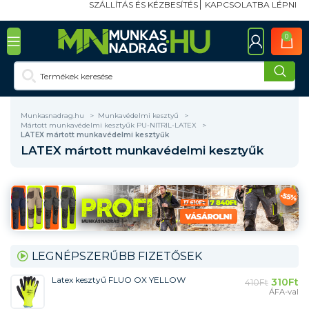
SZÁLLÍTÁS ÉS KÉZBESÍTÉS
KAPCSOLATBA LÉPNI
0
Munkasnadrag.hu
Munkavédelmi kesztyű
Mártott munkavédelmi kesztyűk PU-NITRIL-LATEX
LATEX mártott munkavédelmi kesztyűk
LATEX mártott munkavédelmi kesztyűk
LEGNÉPSZERŰBB FIZETŐSEK
Latex kesztyű FLUO OX YELLOW
310
Ft
410
Ft
ÁFA-val