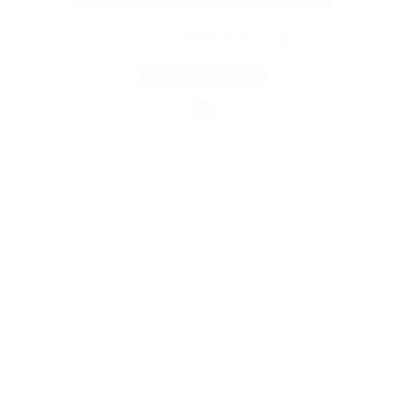
Mártott munkakesztyű DRAGON™ SCALE
820Ft
2 050Ft
ÁFA-val
OPCIÓK VÁLASZTÁSA