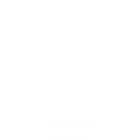
Munkakesztyű NICK BLUE
1 250Ft
ÁFA-val