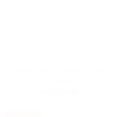
Téli latex bevonatú kesztyű ORANGE DUAL WIN
690Ft
1 470Ft
ÁFA-val
OPCIÓK VÁLASZTÁSA
KEDVEZMÉNY 48%