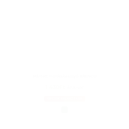
Mártott munkakesztyű BRENCO
1 430Ft
ÁFA-val
OPCIÓK VÁLASZTÁSA