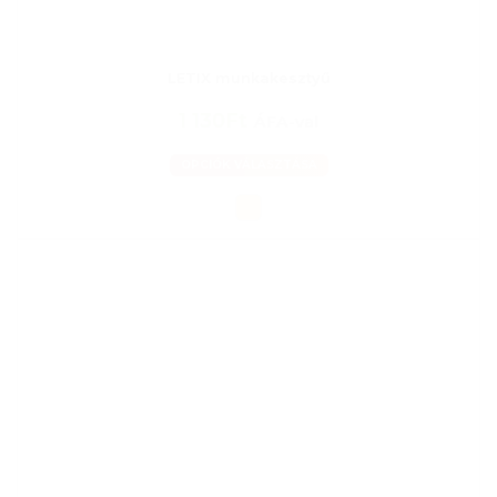
LETIX munkakesztyű
1 130Ft
ÁFA-val
OPCIÓK VÁLASZTÁSA