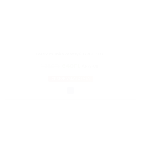
Latex munkakesztyű GRIP BLUE
640Ft
1 280Ft
ÁFA-val
OPCIÓK VÁLASZTÁSA