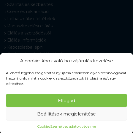
Szállítás és kézbesítés
Csere és reklamáció
Felhasználási feltételek
Panaszkezelési eljárás
Elállás a szerződéstől
Elállási információk
Kapcsolatba lépni
Gyakran Ismételt Kérdések
A cookie-khoz való hozzájárulás kezelése
Cookie-beállítások
A lehető legjobb szolgáltatás nyújtása érdekében olyan technológiákat
használunk, mint a cookie-k az eszközadatok tárolására és/vagy
eléréséhez.
© 2026 Pracovné odevy ZIKO s. r. o., minden jog fenntartva.
Elfogad
Beállítások megjelenítése
Cookies
Személyes adatok védelme