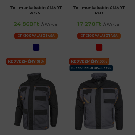
Téli munkakabát SMART
Téli munkakabát SMART
ROYAL
RED
24 860Ft
17 270Ft
ÁFA-val
ÁFA-val
OPCIÓK VÁLASZTÁSA
OPCIÓK VÁLASZTÁSA
KEDVEZMÉNY 61%
KEDVEZMÉNY 55%
24 ÓRÁN BELÜL SZÁLLÍTJUK