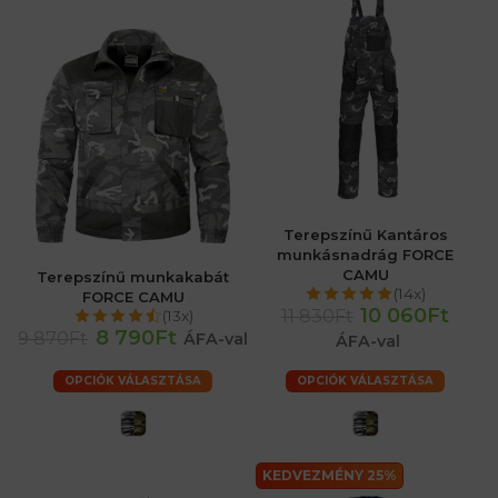
Terepszínű Kantáros
munkásnadrág FORCE
CAMU
Terepszínű munkakabát
(14x)
FORCE CAMU
10 060Ft
11 830Ft
(13x)
8 790Ft
9 870Ft
ÁFA-val
ÁFA-val
OPCIÓK VÁLASZTÁSA
OPCIÓK VÁLASZTÁSA
KEDVEZMÉNY 25%