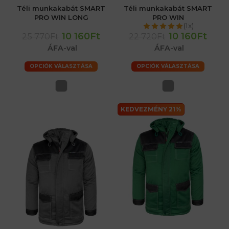
Téli munkakabát SMART
Téli munkakabát SMART
PRO WIN LONG
PRO WIN
(1x)
10 160Ft
10 160Ft
25 770Ft
22 720Ft
ÁFA-val
ÁFA-val
OPCIÓK VÁLASZTÁSA
OPCIÓK VÁLASZTÁSA
KEDVEZMÉNY 21%