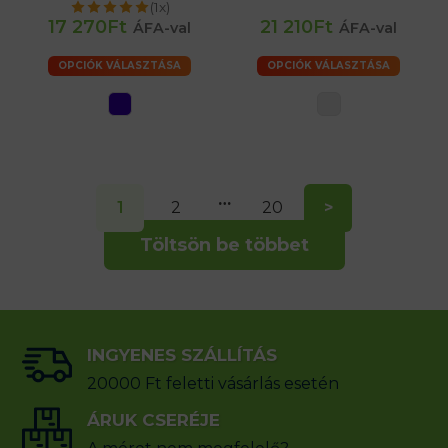
(1x)
17 270Ft
21 210Ft
ÁFA-val
ÁFA-val
OPCIÓK VÁLASZTÁSA
OPCIÓK VÁLASZTÁSA
…
1
2
20
>
Töltsön be többet
INGYENES SZÁLLÍTÁS
20000 Ft feletti vásárlás esetén
ÁRUK CSERÉJE