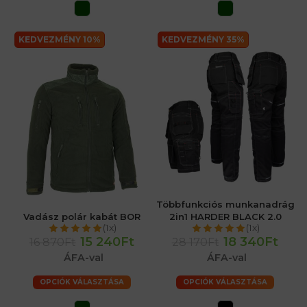
KEDVEZMÉNY 10%
KEDVEZMÉNY 35%
Többfunkciós munkanadrág
Vadász polár kabát BOR
2in1 HARDER BLACK 2.0
(1x)
(1x)
15 240Ft
18 340Ft
16 870Ft
28 170Ft
ÁFA-val
ÁFA-val
OPCIÓK VÁLASZTÁSA
OPCIÓK VÁLASZTÁSA