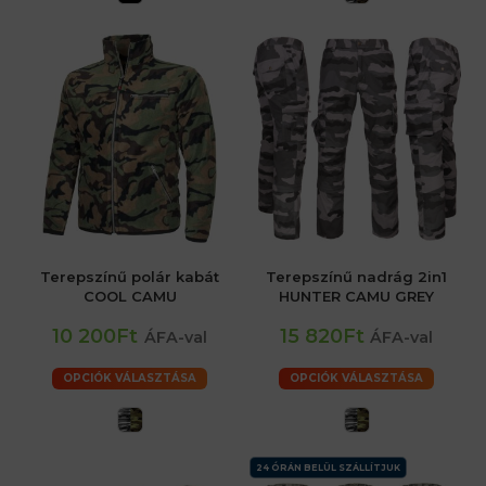
Terepszínű polár kabát
Terepszínű nadrág 2in1
COOL CAMU
HUNTER CAMU GREY
10 200Ft
15 820Ft
ÁFA-val
ÁFA-val
OPCIÓK VÁLASZTÁSA
OPCIÓK VÁLASZTÁSA
24 ÓRÁN BELÜL SZÁLLÍTJUK