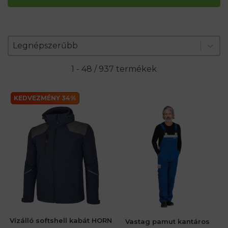
Zoradenie produktov
Sort content
Sort content
Legnépszerűbb
1 - 48 / 937 termékek
KEDVEZMÉNY 34%
Vízálló softshell kabát HORN
Vastag pamut kantáros