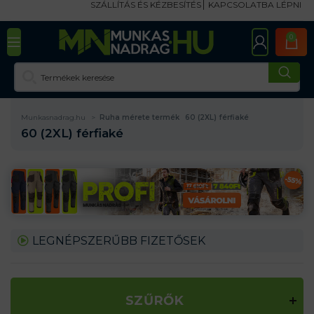
SZÁLLÍTÁS ÉS KÉZBESÍTÉS
KAPCSOLATBA LÉPNI
0
Munkasnadrag.hu
Ruha mérete termék
60 (2XL) férfiaké
60 (2XL) férfiaké
LEGNÉPSZERŰBB FIZETŐSEK
SZŰRŐK