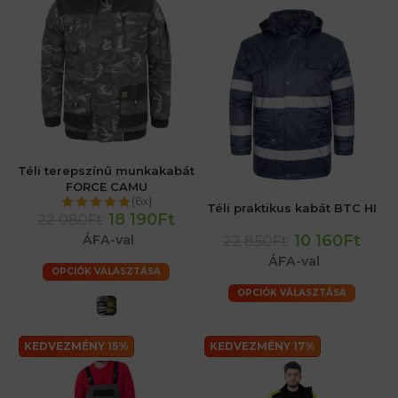
Téli terepszínű munkakabát
FORCE CAMU
(6x)
Téli praktikus kabát BTC HI
18 190Ft
22 080Ft
10 160Ft
ÁFA-val
22 850Ft
ÁFA-val
OPCIÓK VÁLASZTÁSA
OPCIÓK VÁLASZTÁSA
KEDVEZMÉNY 15%
KEDVEZMÉNY 17%