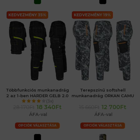
KEDVEZMÉNY 35%
KEDVEZMÉNY 19%
Többfunkciós munkanadrág
Terepszínű softshell
2 az 1-ben HARDER GELB 2.0
munkanadrág ORKAN CAMU
(3x)
18 340Ft
12 700Ft
28 170Ft
15 660Ft
ÁFA-val
ÁFA-val
OPCIÓK VÁLASZTÁSA
OPCIÓK VÁLASZTÁSA