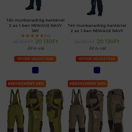
Téli munkanadrág kantárral
2 az 1-ben NEWAGE NAVY
Téli munkanadrág kantárral
SKY
2 az 1-ben NEWAGE NAVY
(1x)
20 130Ft
20 130Ft
36 950Ft
36 950Ft
ÁFA-val
ÁFA-val
OPCIÓK VÁLASZTÁSA
OPCIÓK VÁLASZTÁSA
KEDVEZMÉNY 46%
KEDVEZMÉNY 46%