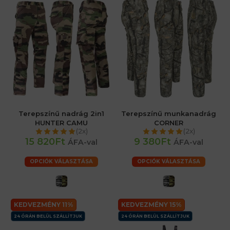
Terepszínű nadrág 2in1
Terepszínű munkanadrág
HUNTER CAMU
CORNER
(2x)
(2x)
15 820Ft
9 380Ft
ÁFA-val
ÁFA-val
OPCIÓK VÁLASZTÁSA
OPCIÓK VÁLASZTÁSA
KEDVEZMÉNY 11%
KEDVEZMÉNY 15%
24 ÓRÁN BELÜL SZÁLLÍTJUK
24 ÓRÁN BELÜL SZÁLLÍTJUK