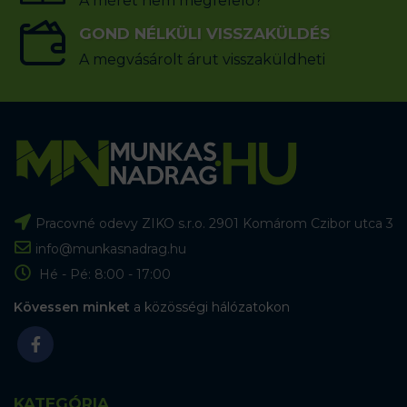
A méret nem megfelelő?
GOND NÉLKÜLI VISSZAKÜLDÉS
A megvásárolt árut visszaküldheti
Pracovné odevy ZIKO s.r.o. 2901 Komárom Czibor utca 3
info@munkasnadrag.hu
Hé - Pé: 8:00 - 17:00
Kövessen minket
a közösségi hálózatokon
KATEGÓRIA