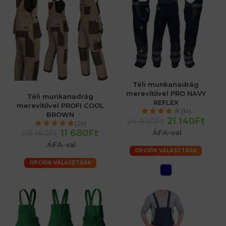
Téli munkanadrág
merevítővel PRO NAVY
Téli munkanadrág
REFLEX
merevítővel PROFI COOL
(1x)
BROWN
21 140Ft
24 430Ft
(2x)
11 680Ft
28 140Ft
ÁFA-val
ÁFA-val
OPCIÓK VÁLASZTÁSA
OPCIÓK VÁLASZTÁSA