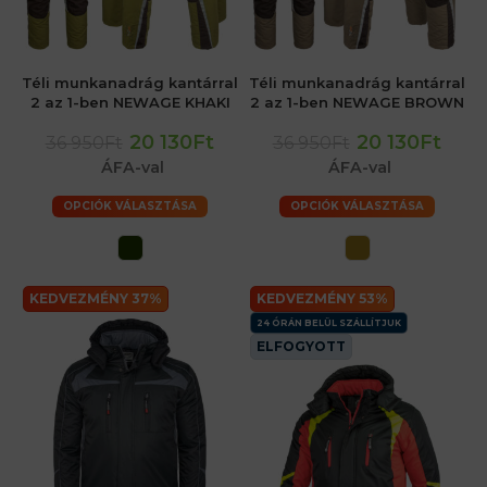
Téli munkanadrág kantárral
Téli munkanadrág kantárral
2 az 1-ben NEWAGE KHAKI
2 az 1-ben NEWAGE BROWN
20 130Ft
20 130Ft
36 950Ft
36 950Ft
ÁFA-val
ÁFA-val
OPCIÓK VÁLASZTÁSA
OPCIÓK VÁLASZTÁSA
KEDVEZMÉNY 37%
KEDVEZMÉNY 53%
24 ÓRÁN BELÜL SZÁLLÍTJUK
ELFOGYOTT