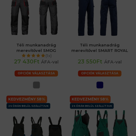
Téli munkanadrág
Téli munkanadrág
merevítővel SMOG
merevítővel SMART ROYAL
(1x)
27 430Ft
23 550Ft
ÁFA-val
ÁFA-val
OPCIÓK VÁLASZTÁSA
OPCIÓK VÁLASZTÁSA
KEDVEZMÉNY 58%
KEDVEZMÉNY 58%
24 ÓRÁN BELÜL SZÁLLÍTJUK
24 ÓRÁN BELÜL SZÁLLÍTJUK