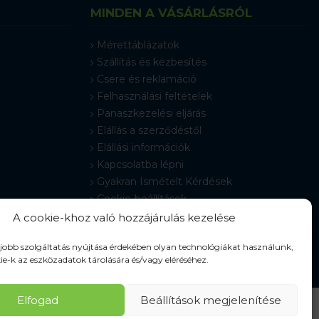
MINDEN A VÁSÁRLÁSRÓL
Mérettáblázatok
Szállítás és kézbesítés
Csere és reklamáció
Felhasználási feltételek
Panaszkezelési eljárás
Elállás a szerződéstől
Elállási információk
Kapcsolatba lépni
Gyakran Ismételt Kérdések
Cookie-beállítások
A cookie-khoz való hozzájárulás kezelése
gjobb szolgáltatás nyújtása érdekében olyan technológiákat használunk,
ie-k az eszközadatok tárolására és/vagy eléréséhez.
Elfogad
Beállítások megjelenítése