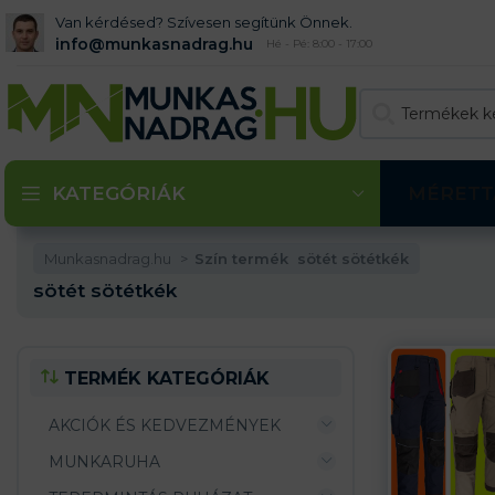
Van kérdésed? Szívesen segítünk Önnek.
info@munkasnadrag.hu
Hé - Pé: 8:00 - 17:00
KATEGÓRIÁK
MÉRETT
Munkasnadrag.hu
Szín termék
sötét sötétkék
sötét sötétkék
TERMÉK KATEGÓRIÁK
AKCIÓK ÉS KEDVEZMÉNYEK
MUNKARUHA