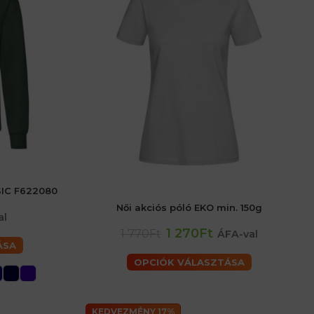
SIC F622080
52 (L) férfiaké
Női akciós póló EKO min. 150g
érfiaké
al
1 270Ft
1 770Ft
ÁFA-val
ÁSA
OPCIÓK VÁLASZTÁSA
KEDVEZMÉNY 17%