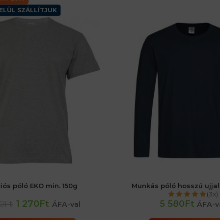
ELÜL SZÁLLÍTJUK
iós póló EKO min. 150g
Munkás póló hosszú ujja
46 (S) férfiaké
46 (S) férfiaké
48 (M) férfiaké
(3x)
56 (XL) férfiaké
60 (2XL) f
1 270Ft
5 580Ft
70Ft
ÁFA-val
ÁFA-v