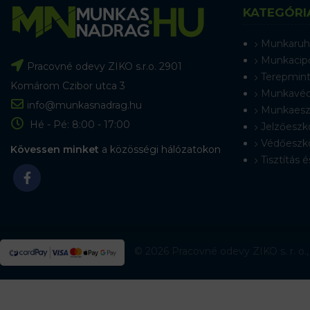
KATEGÓRI
Munkaruh
Munkacip
Pracovné odevy ZIKO s.r.o. 2901
Terepmint
Komárom Czibor utca 3
Munkavéd
info@munkasnadrag.hu
Munkaesz
Hé - Pé: 8:00 - 17:00
Jelzőeszk
Védőeszk
Kövessen minket
a közösségi hálózatokon
Tisztítás é
© 2026 Pracovné odevy ZIKO s. r. o.,