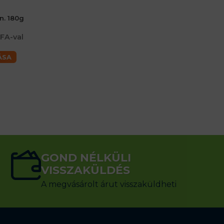
n. 180g
FA-val
ÁSA
GOND NÉLKÜLI
VISSZAKÜLDÉS
A megvásárolt árut visszaküldheti