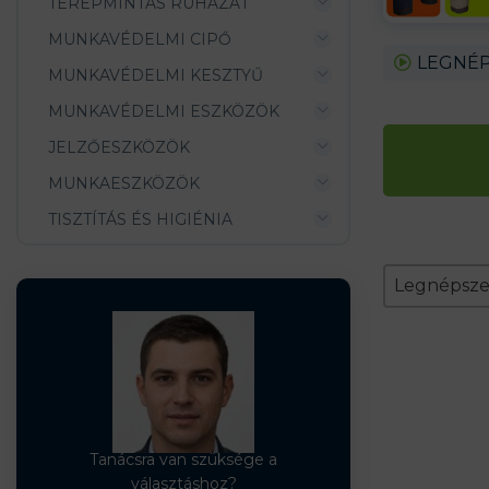
TEREPMINTÁS RUHÁZAT
MUNKAVÉDELMI CIPŐ
LEGNÉP
MUNKAVÉDELMI KESZTYŰ
MUNKAVÉDELMI ESZKÖZÖK
JELZŐESZKÖZÖK
MUNKAESZKÖZÖK
TISZTÍTÁS ÉS HIGIÉNIA
Zoradeni
Sort conten
Sort conte
Legnépsz
Tanácsra van szüksége a
választáshoz?