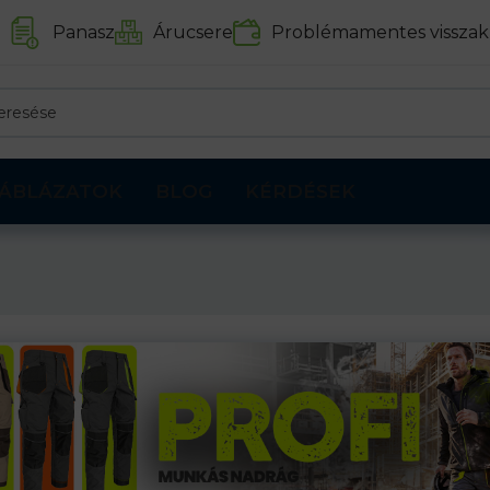
Panasz
Árucsere
Problémamentes visszak
ÁBLÁZATOK
BLOG
KÉRDÉSEK