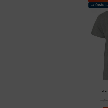
24 ÓRÁN B
Akc
1 7