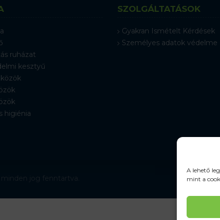
A
SZOLGÁLTATÁSOK
a
Gyakran Ismételt Kérdések
ő
Személyes adatok védelme
ás ruházat
elmi kesztyű
közök
özök
özök
s higiénia
A lehető le
 minden jog fenntartva.
mint a cook