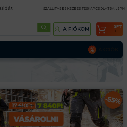
üldés
SZÁLLÍTÁS ÉS KÉZBESÍTÉS
KAPCSOLATBA LÉPNI
0
FT
A FIÓKOM
0
AKCIÓK