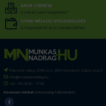
ÁRUK CSERÉJE
A méret nem megfelelő?
GOND NÉLKÜLI VISSZAKÜLDÉS
A megvásárolt árut visszaküldheti
Pracovné odevy ZIKO s.r.o. 2901 Komárom Czibor utca 3
info@munkasnadrag.hu
Hé - Pé: 8:00 - 17:00
Kövessen minket
a közösségi hálózatokon