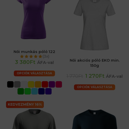
Női munkás póló 122
(3x)
Női akciós póló EKO min.
3 380Ft
ÁFA-val
150g
OPCIÓK VÁLASZTÁSA
1 270Ft
1 770Ft
ÁFA-val
OPCIÓK VÁLASZTÁSA
KEDVEZMÉNY 16%