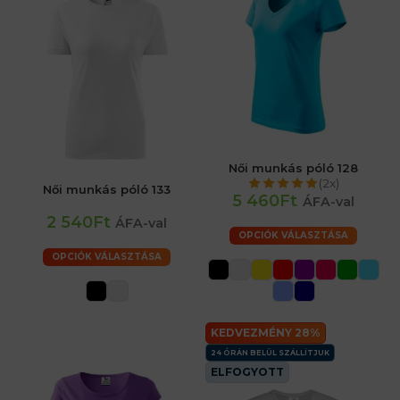
Női munkás póló 128
(2x)
Női munkás póló 133
5 460Ft
ÁFA-val
2 540Ft
ÁFA-val
OPCIÓK VÁLASZTÁSA
OPCIÓK VÁLASZTÁSA
KEDVEZMÉNY 28%
24 ÓRÁN BELÜL SZÁLLÍTJUK
ELFOGYOTT