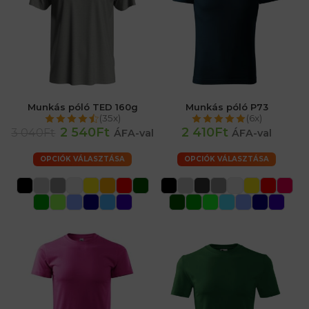
Munkás póló TED 160g
Munkás póló P73
(35x)
(6x)
2 540Ft
2 410Ft
3 040Ft
ÁFA-val
ÁFA-val
OPCIÓK VÁLASZTÁSA
OPCIÓK VÁLASZTÁSA