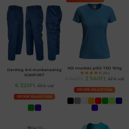
Női munkás póló TED 160g
Derékig érő munkanadrág
(8x)
KOMFORT
2 540Ft
3 040Ft
ÁFA-val
6 320Ft
ÁFA-val
OPCIÓK VÁLASZTÁSA
OPCIÓK VÁLASZTÁSA