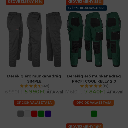
KEDVEZMÉNY 14%
KEDVEZMÉNY 55%
24 ÓRÁN BELÜL SZÁLLÍTJUK
Derékig érő munkanadrág
Derékig érő munkanadrág
SIMPLE
PROFI COOL KELLY 2.0
(4x)
(1x)
5 990Ft
7 840Ft
6 990Ft
17 610Ft
ÁFA-val
ÁFA-val
OPCIÓK VÁLASZTÁSA
OPCIÓK VÁLASZTÁSA
KEDVEZMÉNY 16%