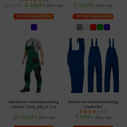
6 250Ft
7 960Ft
8 340Ft
ÁFA-val
ÁFA-val
OPCIÓK VÁLASZTÁSA
OPCIÓK VÁLASZTÁSA
Kantáros munkásnadrág
Kantáros munkásnadrág
PROFI COOL KELLY 2.0
COMFORT
(7x)
20 700Ft
7 110Ft
ÁFA-val
ÁFA-val