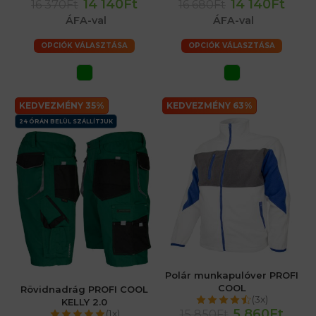
14 140Ft
14 140Ft
16 370Ft
16 680Ft
ÁFA-val
ÁFA-val
OPCIÓK VÁLASZTÁSA
OPCIÓK VÁLASZTÁSA
KEDVEZMÉNY 35%
KEDVEZMÉNY 63%
24 ÓRÁN BELÜL SZÁLLÍTJUK
Polár munkapulóver PROFI
COOL
Rövidnadrág PROFI COOL
(3x)
KELLY 2.0
5 860Ft
15 850Ft
(1x)