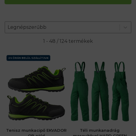
Zoradenie produktov
Sort content
Sort content
Legnépszerűbb
1 - 48 / 124 termékek
24 ÓRÁN BELÜL SZÁLLÍTJUK
Tenisz munkacipő EKVADOR
Téli munkanadrág
OB zöld
merevítővel HARD GREEN