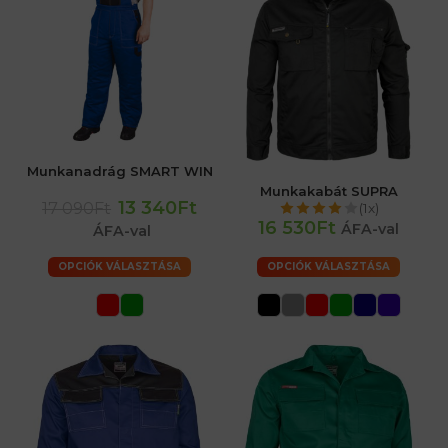
Munkanadrág SMART WIN
Munkakabát SUPRA
13 340Ft
17 090Ft
(1x)
16 530Ft
ÁFA-val
ÁFA-val
OPCIÓK VÁLASZTÁSA
OPCIÓK VÁLASZTÁSA