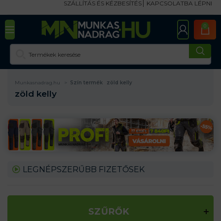
SZÁLLÍTÁS ÉS KÉZBESÍTÉS
KAPCSOLATBA LÉPNI
0
Munkasnadrag.hu
Szín termék
zöld kelly
zöld kelly
LEGNÉPSZERŰBB FIZETŐSEK
SZŰRŐK