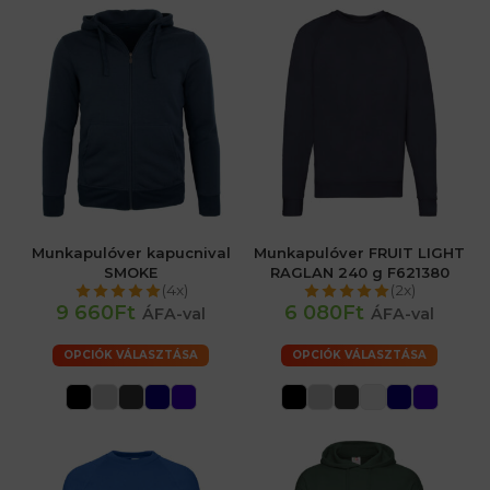
Munkapulóver kapucnival
Munkapulóver FRUIT LIGHT
SMOKE
RAGLAN 240 g F621380
(4x)
(2x)
9 660Ft
6 080Ft
ÁFA-val
ÁFA-val
OPCIÓK VÁLASZTÁSA
OPCIÓK VÁLASZTÁSA