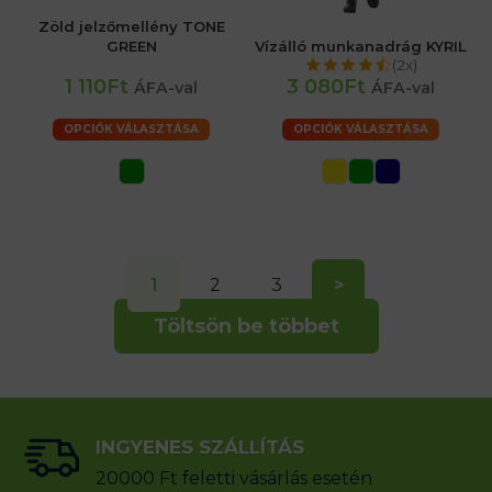
Zöld jelzőmellény TONE
GREEN
Vízálló munkanadrág KYRIL
(2x)
1 110Ft
3 080Ft
ÁFA-val
ÁFA-val
OPCIÓK VÁLASZTÁSA
OPCIÓK VÁLASZTÁSA
1
2
3
>
Töltsön be többet
INGYENES SZÁLLÍTÁS
20000 Ft feletti vásárlás esetén