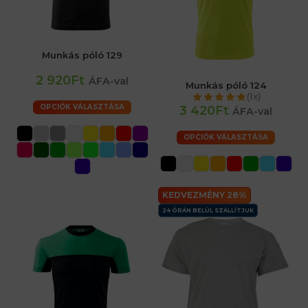
Munkás póló 129
2 920Ft
ÁFA-val
Munkás póló 124
(1x)
OPCIÓK VÁLASZTÁSA
3 420Ft
ÁFA-val
OPCIÓK VÁLASZTÁSA
KEDVEZMÉNY 28%
24 ÓRÁN BELÜL SZÁLLÍTJUK