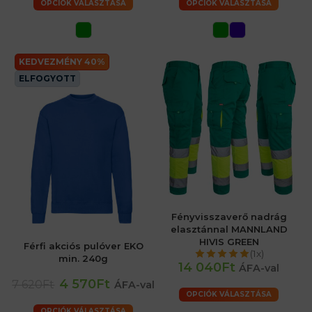
OPCIÓK VÁLASZTÁSA
OPCIÓK VÁLASZTÁSA
KEDVEZMÉNY 40%
ELFOGYOTT
Fényvisszaverő nadrág
elasztánnal MANNLAND
HIVIS GREEN
Férfi akciós pulóver EKO
(1x)
min. 240g
14 040Ft
ÁFA-val
4 570Ft
7 620Ft
ÁFA-val
OPCIÓK VÁLASZTÁSA
OPCIÓK VÁLASZTÁSA