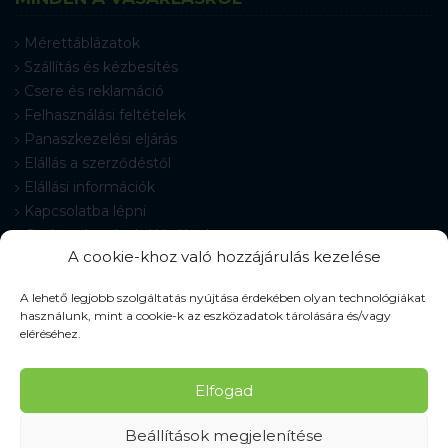
Mérettáblázatok
Szállítás és kézbesítés
Csere és reklamáció
Felhasználási feltételek
Panaszkezelési eljárás
Elállás a szerződéstől
Elállási információk
Kapcsolatba lépni
Gyakran Ismételt Kérdések
A cookie-khoz való hozzájárulás kezelése
Cookie-beállítások
A lehető legjobb szolgáltatás nyújtása érdekében olyan technológiákat
használunk, mint a cookie-k az eszközadatok tárolására és/vagy
eléréséhez.
© 2026 Pracovné odevy ZIKO s. r. o., minden jog fenntartva.
Elfogad
Beállítások megjelenítése