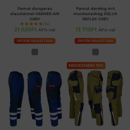
Pamut dungares
Pamut derékig érő
elasztánnal HARVER AIR
munkanadrág DELUX
GREY
REFLEX GREY
(3x)
21 020Ft
13 710Ft
ÁFA-val
ÁFA-val
OPCIÓK VÁLASZTÁSA
OPCIÓK VÁLASZTÁSA
KEDVEZMÉNY 35%