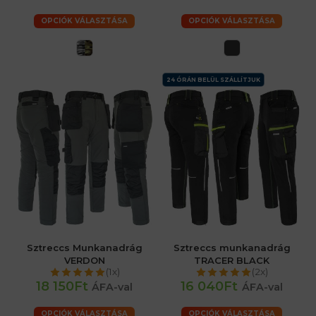
OPCIÓK VÁLASZTÁSA
OPCIÓK VÁLASZTÁSA
24 ÓRÁN BELÜL SZÁLLÍTJUK
Sztreccs Munkanadrág
Sztreccs munkanadrág
VERDON
TRACER BLACK
(1x)
(2x)
18 150Ft
16 040Ft
ÁFA-val
ÁFA-val
OPCIÓK VÁLASZTÁSA
OPCIÓK VÁLASZTÁSA