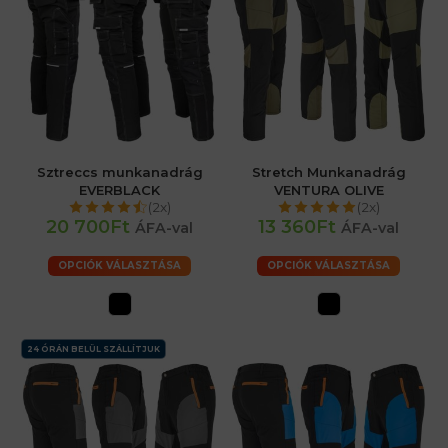
Sztreccs munkanadrág
Stretch Munkanadrág
EVERBLACK
VENTURA OLIVE
(2x)
(2x)
20 700Ft
13 360Ft
ÁFA-val
ÁFA-val
OPCIÓK VÁLASZTÁSA
OPCIÓK VÁLASZTÁSA
24 ÓRÁN BELÜL SZÁLLÍTJUK