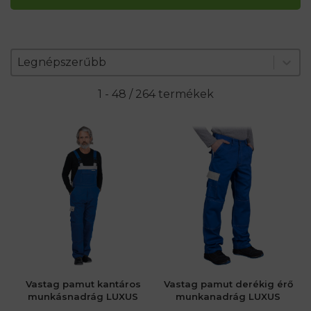
Zoradenie produktov
Sort content
Sort content
Legnépszerűbb
1 - 48 / 264 termékek
Vastag pamut kantáros
Vastag pamut derékig érő
munkásnadrág LUXUS
munkanadrág LUXUS