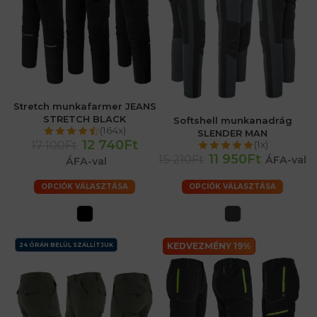
Stretch munkafarmer JEANS
STRETCH BLACK
Softshell munkanadrág
(164x)
SLENDER MAN
12 740Ft
17 100Ft
(1x)
11 950Ft
15 210Ft
ÁFA-val
ÁFA-val
OPCIÓK VÁLASZTÁSA
OPCIÓK VÁLASZTÁSA
KEDVEZMÉNY 19%
24 ÓRÁN BELÜL SZÁLLÍTJUK