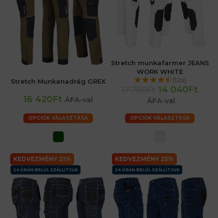
Stretch munkafarmer JEANS
WORK WHITE
(12x)
Stretch Munkanadrág GREX
14 040Ft
17 780Ft
16 420Ft
ÁFA-val
ÁFA-val
OPCIÓK VÁLASZTÁSA
OPCIÓK VÁLASZTÁSA
KEDVEZMÉNY 21%
KEDVEZMÉNY 25%
24 ÓRÁN BELÜL SZÁLLÍTJUK
24 ÓRÁN BELÜL SZÁLLÍTJUK