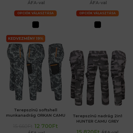
ÁFA-val
ÁFA-val
OPCIÓK VÁLASZTÁSA
OPCIÓK VÁLASZTÁSA
KEDVEZMÉNY 19%
Terepszínű softshell
munkanadrág ORKAN CAMU
Terepszínű nadrág 2in1
HUNTER CAMU GREY
12 700Ft
15 660Ft
15 820Ft
ÁFA-val
ÁFA-val