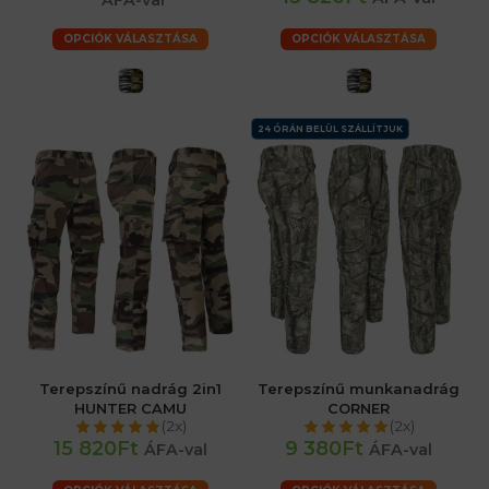
OPCIÓK VÁLASZTÁSA
OPCIÓK VÁLASZTÁSA
24 ÓRÁN BELÜL SZÁLLÍTJUK
Terepszínű nadrág 2in1
Terepszínű munkanadrág
HUNTER CAMU
CORNER
(2x)
(2x)
15 820Ft
9 380Ft
ÁFA-val
ÁFA-val