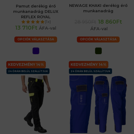
NEWAGE KHAKI derékig érő
Pamut derékig érő
munkanadrág
munkanadrág DELUX
REFLEX ROYAL
18 860Ft
28 950Ft
(1x)
13 710Ft
ÁFA-val
ÁFA-val
OPCIÓK VÁLASZTÁSA
OPCIÓK VÁLASZTÁSA
KEDVEZMÉNY 14%
KEDVEZMÉNY 14%
24 ÓRÁN BELÜL SZÁLLÍTJUK
24 ÓRÁN BELÜL SZÁLLÍTJUK