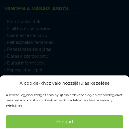
MINDEN A VÁSÁRLÁSRÓL
Mérettáblázatok
Szállítás és kézbesítés
Csere és reklamáció
Felhasználási feltételek
Panaszkezelési eljárás
Elállás a szerződéstől
Elállási információk
Kapcsolatba lépni
Gyakran Ismételt Kérdések
A cookie-khoz való hozzájárulás kezelése
Cookie-beállítások
A lehető legjobb szolgáltatás nyújtása érdekében olyan technológiákat
használunk, mint a cookie-k az eszközadatok tárolására és/vagy
eléréséhez.
© 2026 Pracovné odevy ZIKO s. r. o., minden jog fenntartva.
Elfogad