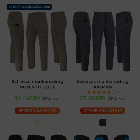
24 ÓRÁN BELÜL SZÁLLÍTJUK
Sztreccs munkanadrág
Sztreccs munkanadrág
NOVENTO BEIGE
KAYMAN
(2x)
12 460Ft
23 800Ft
ÁFA-val
ÁFA-val
OPCIÓK VÁLASZTÁSA
OPCIÓK VÁLASZTÁSA