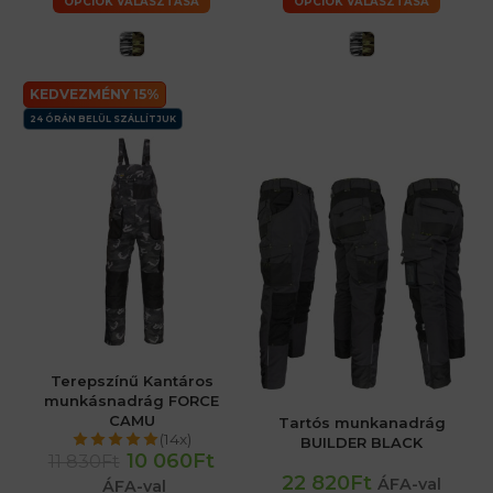
OPCIÓK VÁLASZTÁSA
OPCIÓK VÁLASZTÁSA
KEDVEZMÉNY 15%
24 ÓRÁN BELÜL SZÁLLÍTJUK
Terepszínű Kantáros
munkásnadrág FORCE
CAMU
Tartós munkanadrág
(14x)
BUILDER BLACK
10 060Ft
11 830Ft
22 820Ft
ÁFA-val
ÁFA-val