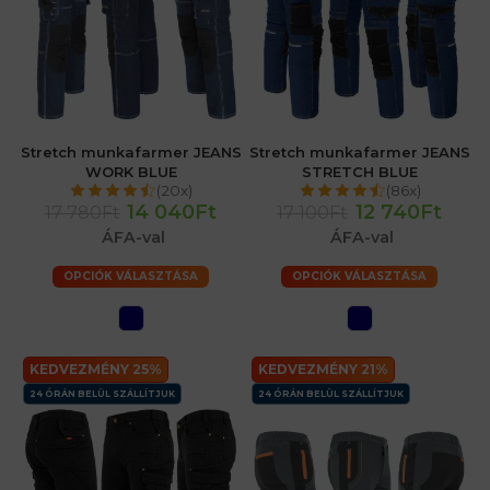
Stretch munkafarmer JEANS
Stretch munkafarmer JEANS
WORK BLUE
STRETCH BLUE
(20x)
(86x)
14 040Ft
12 740Ft
17 780Ft
17 100Ft
ÁFA-val
ÁFA-val
OPCIÓK VÁLASZTÁSA
OPCIÓK VÁLASZTÁSA
KEDVEZMÉNY 25%
KEDVEZMÉNY 21%
24 ÓRÁN BELÜL SZÁLLÍTJUK
24 ÓRÁN BELÜL SZÁLLÍTJUK