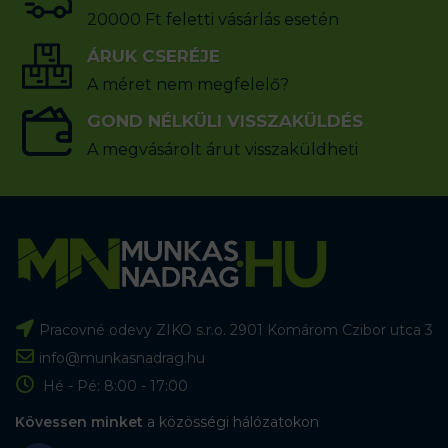
20000 Ft feletti vásárlás esetén
ÁRUK CSERÉJE
A méret nem megfelelő?
GOND NÉLKÜLI VISSZAKÜLDÉS
A megvásárolt árut visszaküldheti
Pracovné odevy ZIKO s.r.o. 2901 Komárom Czibor utca 3
info@munkasnadrag.hu
Hé - Pé: 8:00 - 17:00
Kövessen minket
a közösségi hálózatokon