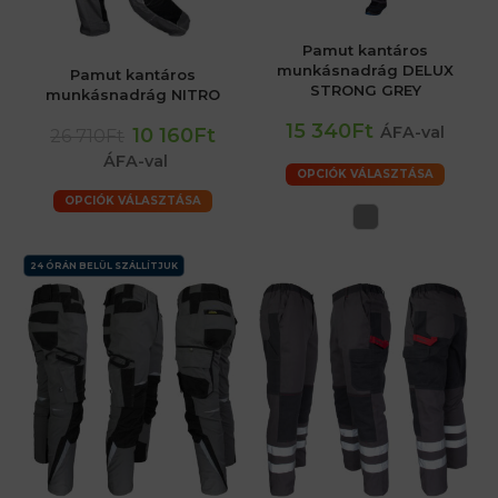
Pamut kantáros
munkásnadrág DELUX
Pamut kantáros
STRONG GREY
munkásnadrág NITRO
15 340Ft
ÁFA-val
10 160Ft
26 710Ft
ÁFA-val
OPCIÓK VÁLASZTÁSA
OPCIÓK VÁLASZTÁSA
24 ÓRÁN BELÜL SZÁLLÍTJUK