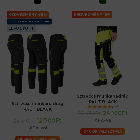
KEDVEZMÉNY 48%
KEDVEZMÉNY 15%
24 ÓRÁN BELÜL SZÁLLÍTJUK
ELFOGYOTT
Sztreccs munkanadrág
RAUT BLACK
Sztreccs munkanadrág
(1x)
RAUT BLACK
24 180Ft
28 430Ft
12 700Ft
24 510Ft
ÁFA-val
ÁFA-val
OPCIÓK VÁLASZTÁSA
OPCIÓK VÁLASZTÁSA