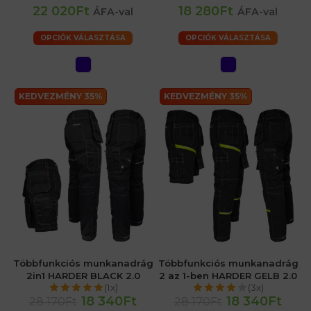
22 020Ft
18 280Ft
ÁFA-val
ÁFA-val
OPCIÓK VÁLASZTÁSA
OPCIÓK VÁLASZTÁSA
KEDVEZMÉNY 35%
KEDVEZMÉNY 35%
Többfunkciós munkanadrág
Többfunkciós munkanadrág
2in1 HARDER BLACK 2.0
2 az 1-ben HARDER GELB 2.0
(1x)
(3x)
18 340Ft
18 340Ft
28 170Ft
28 170Ft