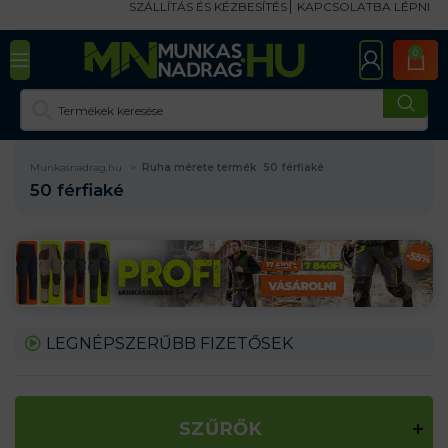
SZÁLLÍTÁS ÉS KÉZBESÍTÉS
KAPCSOLATBA LÉPNI
0
Munkasnadrag.hu
Ruha mérete termék
50 férfiaké
50 férfiaké
LEGNÉPSZERŰBB FIZETŐSEK
SZŰRŐK