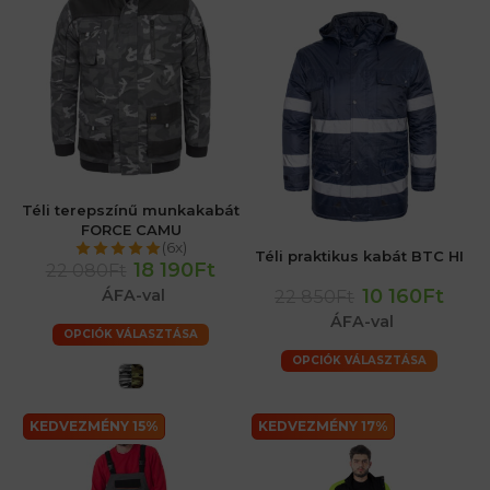
Téli terepszínű munkakabát
FORCE CAMU
(6x)
Téli praktikus kabát BTC HI
18 190Ft
22 080Ft
10 160Ft
ÁFA-val
22 850Ft
ÁFA-val
OPCIÓK VÁLASZTÁSA
OPCIÓK VÁLASZTÁSA
KEDVEZMÉNY 15%
KEDVEZMÉNY 17%