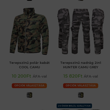
Terepszínű polár kabát
Terepszínű nadrág 2in1
COOL CAMU
HUNTER CAMU GREY
10 200Ft
15 820Ft
ÁFA-val
ÁFA-val
OPCIÓK VÁLASZTÁSA
OPCIÓK VÁLASZTÁSA
24 ÓRÁN BELÜL SZÁLLÍTJUK