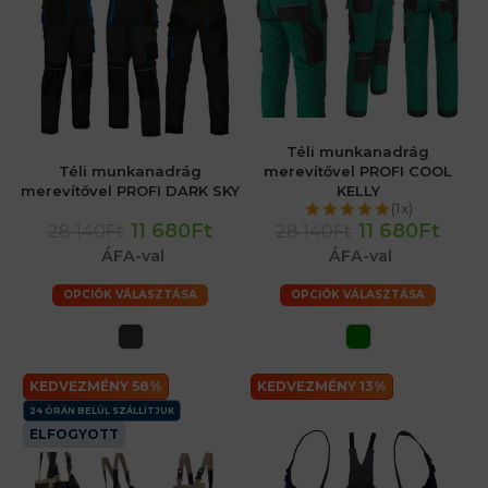
Téli munkanadrág
Téli munkanadrág
merevítővel PROFI COOL
merevítővel PROFI DARK SKY
KELLY
(1x)
11 680Ft
11 680Ft
28 140Ft
28 140Ft
ÁFA-val
ÁFA-val
OPCIÓK VÁLASZTÁSA
OPCIÓK VÁLASZTÁSA
KEDVEZMÉNY 58%
KEDVEZMÉNY 13%
24 ÓRÁN BELÜL SZÁLLÍTJUK
ELFOGYOTT