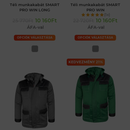
Téli munkakabát SMART
Téli munkakabát SMART
PRO WIN LONG
PRO WIN
(1x)
10 160Ft
10 160Ft
25 770Ft
22 720Ft
ÁFA-val
ÁFA-val
OPCIÓK VÁLASZTÁSA
OPCIÓK VÁLASZTÁSA
KEDVEZMÉNY 21%