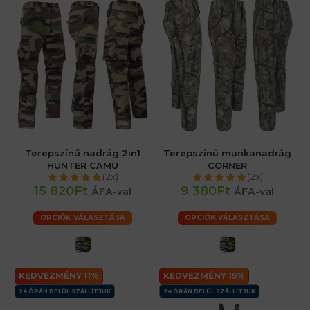
Terepszínű nadrág 2in1
Terepszínű munkanadrág
HUNTER CAMU
CORNER
(2x)
(2x)
15 820Ft
9 380Ft
ÁFA-val
ÁFA-val
OPCIÓK VÁLASZTÁSA
OPCIÓK VÁLASZTÁSA
KEDVEZMÉNY 11%
KEDVEZMÉNY 15%
24 ÓRÁN BELÜL SZÁLLÍTJUK
24 ÓRÁN BELÜL SZÁLLÍTJUK