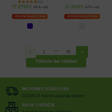
(1x)
17 270Ft
21 210Ft
ÁFA-val
ÁFA-val
OPCIÓK VÁLASZTÁSA
OPCIÓK VÁLASZTÁSA
…
1
2
18
>
Töltsön be többet
INGYENES SZÁLLÍTÁS
20000 Ft feletti vásárlás esetén
ÁRUK CSERÉJE