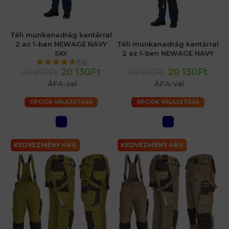
Téli munkanadrág kantárral
2 az 1-ben NEWAGE NAVY
Téli munkanadrág kantárral
SKY
2 az 1-ben NEWAGE NAVY
(1x)
20 130Ft
20 130Ft
36 950Ft
36 950Ft
ÁFA-val
ÁFA-val
OPCIÓK VÁLASZTÁSA
OPCIÓK VÁLASZTÁSA
KEDVEZMÉNY 46%
KEDVEZMÉNY 46%