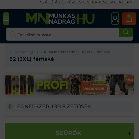
SZÁLLÍTÁS ÉS KÉZBESÍTÉS
KAPCSOLATBA LÉPNI
0
Munkasnadrag.hu
Ruha mérete termék
62 (3XL) férfiaké
62 (3XL) férfiaké
LEGNÉPSZERŰBB FIZETŐSEK
SZŰRŐK