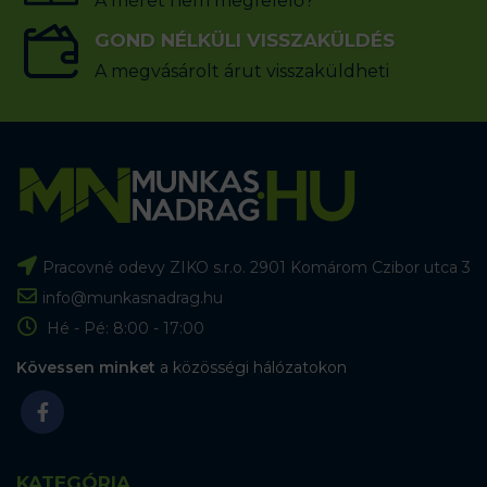
A méret nem megfelelő?
GOND NÉLKÜLI VISSZAKÜLDÉS
A megvásárolt árut visszaküldheti
Pracovné odevy ZIKO s.r.o. 2901 Komárom Czibor utca 3
info@munkasnadrag.hu
Hé - Pé: 8:00 - 17:00
Kövessen minket
a közösségi hálózatokon
KATEGÓRIA