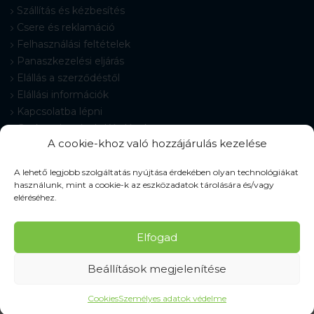
Szállítás és kézbesítés
Csere és reklamáció
Felhasználási feltételek
Panaszkezelési eljárás
Elállás a szerződéstől
Elállási információk
Kapcsolatba lépni
Gyakran Ismételt Kérdések
A cookie-khoz való hozzájárulás kezelése
Cookie-beállítások
A lehető legjobb szolgáltatás nyújtása érdekében olyan technológiákat
használunk, mint a cookie-k az eszközadatok tárolására és/vagy
eléréséhez.
© 2026 Pracovné odevy ZIKO s. r. o., minden jog fenntartva.
Elfogad
Beállítások megjelenítése
Cookies
Személyes adatok védelme