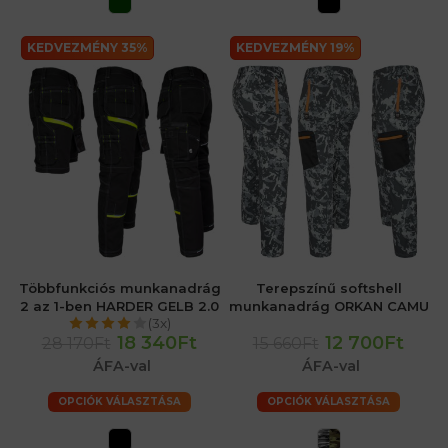
KEDVEZMÉNY 35%
KEDVEZMÉNY 19%
Többfunkciós munkanadrág
Terepszínű softshell
2 az 1-ben HARDER GELB 2.0
munkanadrág ORKAN CAMU
(3x)
18 340Ft
12 700Ft
28 170Ft
15 660Ft
ÁFA-val
ÁFA-val
OPCIÓK VÁLASZTÁSA
OPCIÓK VÁLASZTÁSA