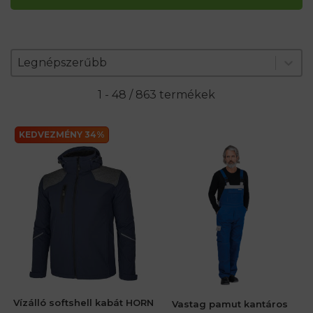
Zoradenie produktov
Sort content
Sort content
Legnépszerűbb
1 - 48 / 863 termékek
KEDVEZMÉNY 34%
Vízálló softshell kabát HORN
Vastag pamut kantáros