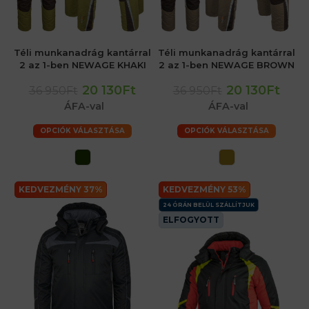
Téli munkanadrág kantárral
Téli munkanadrág kantárral
2 az 1-ben NEWAGE KHAKI
2 az 1-ben NEWAGE BROWN
20 130Ft
20 130Ft
36 950Ft
36 950Ft
ÁFA-val
ÁFA-val
OPCIÓK VÁLASZTÁSA
OPCIÓK VÁLASZTÁSA
KEDVEZMÉNY 37%
KEDVEZMÉNY 53%
24 ÓRÁN BELÜL SZÁLLÍTJUK
ELFOGYOTT