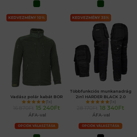
KEDVEZMÉNY 10%
KEDVEZMÉNY 35%
Többfunkciós munkanadrág
Vadász polár kabát BOR
2in1 HARDER BLACK 2.0
(1x)
(1x)
15 240Ft
18 340Ft
16 870Ft
28 170Ft
ÁFA-val
ÁFA-val
OPCIÓK VÁLASZTÁSA
OPCIÓK VÁLASZTÁSA