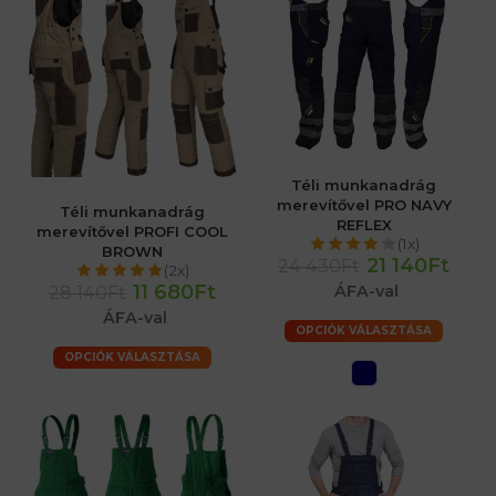
Téli munkanadrág
merevítővel PRO NAVY
Téli munkanadrág
REFLEX
merevítővel PROFI COOL
(1x)
BROWN
21 140Ft
24 430Ft
(2x)
11 680Ft
28 140Ft
ÁFA-val
ÁFA-val
OPCIÓK VÁLASZTÁSA
OPCIÓK VÁLASZTÁSA