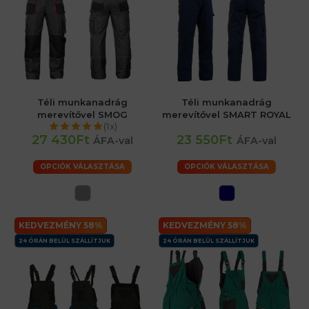
Téli munkanadrág
Téli munkanadrág
merevítővel SMOG
merevítővel SMART ROYAL
(1x)
27 430Ft
23 550Ft
ÁFA-val
ÁFA-val
OPCIÓK VÁLASZTÁSA
OPCIÓK VÁLASZTÁSA
KEDVEZMÉNY 58%
KEDVEZMÉNY 58%
24 ÓRÁN BELÜL SZÁLLÍTJUK
24 ÓRÁN BELÜL SZÁLLÍTJUK