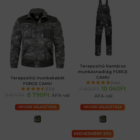
Terepszínű Kantáros
munkásnadrág FORCE
CAMU
Terepszínű munkakabát
(14x)
FORCE CAMU
10 060Ft
11 830Ft
(13x)
8 790Ft
9 870Ft
ÁFA-val
ÁFA-val
OPCIÓK VÁLASZTÁSA
OPCIÓK VÁLASZTÁSA
KEDVEZMÉNY 25%