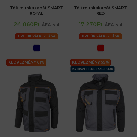
Téli munkakabát SMART
Téli munkakabát SMART
ROYAL
RED
24 860Ft
17 270Ft
ÁFA-val
ÁFA-val
OPCIÓK VÁLASZTÁSA
OPCIÓK VÁLASZTÁSA
KEDVEZMÉNY 61%
KEDVEZMÉNY 55%
24 ÓRÁN BELÜL SZÁLLÍTJUK