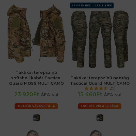
24 ÓRÁN BELÜL SZÁLLÍTJUK
Taktikai terepszínű
softshell kabát Tactical
Taktikai terepszínű nadrág
Guard MOSS MULTICAMO
Tactical Guard MULTICAMO
(2x)
23 920Ft
15 460Ft
ÁFA-val
ÁFA-val
OPCIÓK VÁLASZTÁSA
OPCIÓK VÁLASZTÁSA