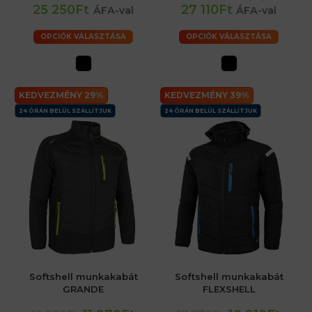
25 250Ft
27 110Ft
ÁFA-val
ÁFA-val
OPCIÓK VÁLASZTÁSA
OPCIÓK VÁLASZTÁSA
KEDVEZMÉNY 29%
KEDVEZMÉNY 39%
24 ÓRÁN BELÜL SZÁLLÍTJUK
24 ÓRÁN BELÜL SZÁLLÍTJUK
Softshell munkakabát
Softshell munkakabát
GRANDE
FLEXSHELL