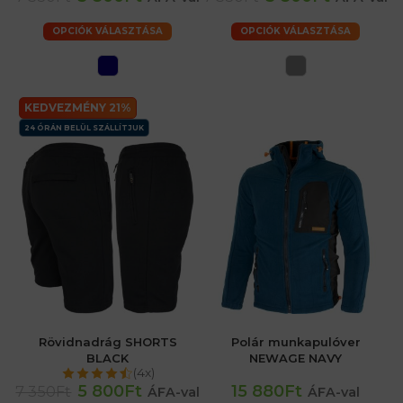
OPCIÓK VÁLASZTÁSA
OPCIÓK VÁLASZTÁSA
KEDVEZMÉNY 21%
24 ÓRÁN BELÜL SZÁLLÍTJUK
Rövidnadrág SHORTS
Polár munkapulóver
BLACK
NEWAGE NAVY
(4x)
5 800Ft
15 880Ft
7 350Ft
ÁFA-val
ÁFA-val