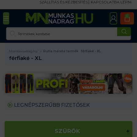
SZÁLLÍTÁS ÉS KÉZBESÍTÉS
KAPCSOLATBA LÉPNI
0
Munkasnadrag.hu
Ruha mérete termék
férfiaké - XL
férfiaké - XL
LEGNÉPSZERŰBB FIZETŐSEK
SZŰRŐK