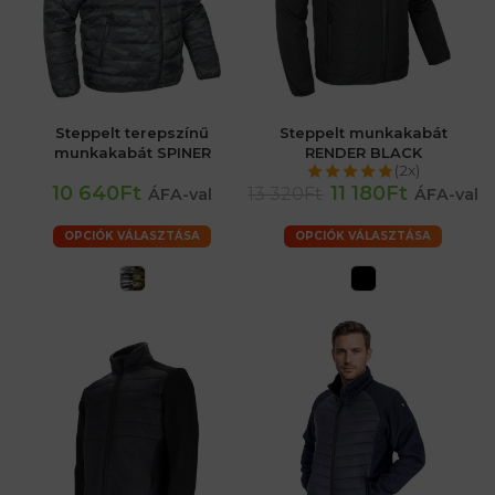
Steppelt terepszínű
Steppelt munkakabát
munkakabát SPINER
RENDER BLACK
(2x)
10 640Ft
11 180Ft
13 320Ft
ÁFA-val
ÁFA-val
OPCIÓK VÁLASZTÁSA
OPCIÓK VÁLASZTÁSA