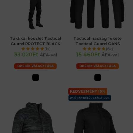
Taktikai készlet Tactical
Tactical nadrág fekete
Guard PROTECT BLACK
Tactical Guard GANS
(1x)
(6x)
33 020Ft
15 460Ft
ÁFA-val
ÁFA-val
OPCIÓK VÁLASZTÁSA
OPCIÓK VÁLASZTÁSA
KEDVEZMÉNY 16%
24 ÓRÁN BELÜL SZÁLLÍTJUK