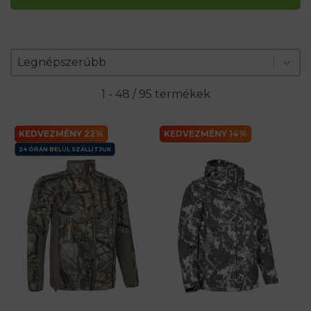
Zoradenie produktov
Sort content
Sort content
Legnépszerűbb
1 - 48 / 95 termékek
KEDVEZMÉNY 22%
KEDVEZMÉNY 14%
24 ÓRÁN BELÜL SZÁLLÍTJUK