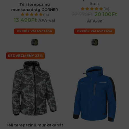
BULL
Téli terepszínű
(1x)
munkanadrág CORNER
20 100Ft
22 770Ft
(1x)
13 490Ft
ÁFA-val
ÁFA-val
OPCIÓK VÁLASZTÁSA
OPCIÓK VÁLASZTÁSA
KEDVEZMÉNY 23%
Téli terepszínű munkakabát