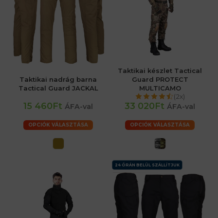
Taktikai készlet Tactical
Taktikai nadrág barna
Guard PROTECT
Tactical Guard JACKAL
MULTICAMO
(2x)
15 460Ft
33 020Ft
ÁFA-val
ÁFA-val
OPCIÓK VÁLASZTÁSA
OPCIÓK VÁLASZTÁSA
24 ÓRÁN BELÜL SZÁLLÍTJUK