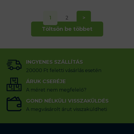
1
2
>
Töltsön be többet
INGYENES SZÁLLÍTÁS
20000 Ft feletti vásárlás esetén
ÁRUK CSERÉJE
A méret nem megfelelő?
GOND NÉLKÜLI VISSZAKÜLDÉS
A megvásárolt árut visszaküldheti