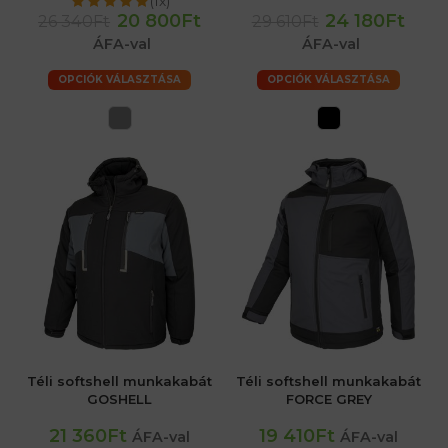
(1x)
20 800Ft
24 180Ft
26 340Ft
29 610Ft
ÁFA-val
ÁFA-val
OPCIÓK VÁLASZTÁSA
OPCIÓK VÁLASZTÁSA
Téli softshell munkakabát
Téli softshell munkakabát
GOSHELL
FORCE GREY
21 360Ft
19 410Ft
ÁFA-val
ÁFA-val