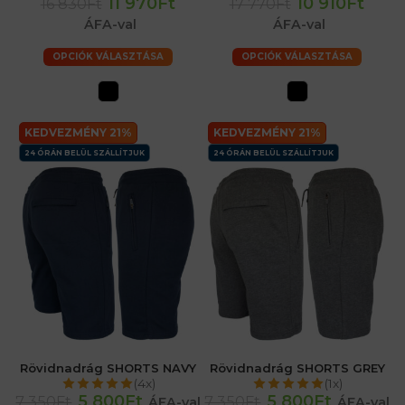
11 970Ft
10 910Ft
16 830Ft
17 770Ft
ÁFA-val
ÁFA-val
OPCIÓK VÁLASZTÁSA
OPCIÓK VÁLASZTÁSA
KEDVEZMÉNY 21%
KEDVEZMÉNY 21%
24 ÓRÁN BELÜL SZÁLLÍTJUK
24 ÓRÁN BELÜL SZÁLLÍTJUK
Rövidnadrág SHORTS NAVY
Rövidnadrág SHORTS GREY
(4x)
(1x)
5 800Ft
5 800Ft
7 350Ft
7 350Ft
ÁFA-val
ÁFA-val