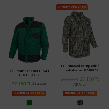
KEDVEZMÉNY 12%
Téli hosszú terepszínű
munkakabát BARIBAL
Téli munkakabát PROFI
COOL KELLY
20 100Ft
22 950Ft
30 130Ft
ÁFA-val
ÁFA-val
OPCIÓK VÁLASZTÁSA
OPCIÓK VÁLASZTÁSA