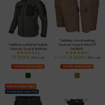
Taktikai rövidnadrág
Taktikai softshell kabát
Tactical Guard MAGOT
Tactical Guard BORON
DESERT
(1x)
(1x)
17 170Ft
8 220Ft
11 170Ft
ÁFA-val
ÁFA-val
OPCIÓK VÁLASZTÁSA
OPCIÓK VÁLASZTÁSA
KEDVEZMÉNY 26%
24 ÓRÁN BELÜL SZÁLLÍTJUK