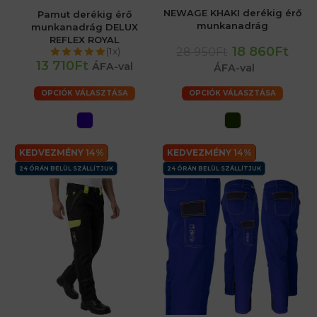
NEWAGE KHAKI derékig érő
Pamut derékig érő
munkanadrág
munkanadrág DELUX
REFLEX ROYAL
18 860Ft
28 950Ft
(1x)
13 710Ft
ÁFA-val
ÁFA-val
OPCIÓK VÁLASZTÁSA
OPCIÓK VÁLASZTÁSA
KEDVEZMÉNY 14%
KEDVEZMÉNY 14%
24 ÓRÁN BELÜL SZÁLLÍTJUK
24 ÓRÁN BELÜL SZÁLLÍTJUK