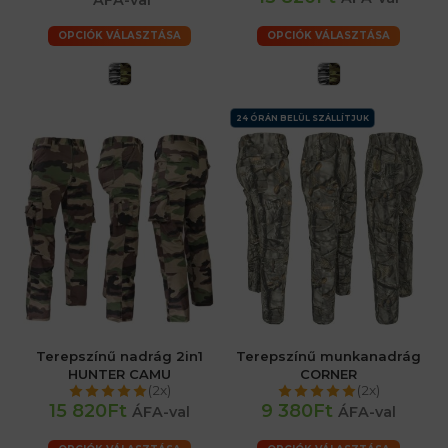
OPCIÓK VÁLASZTÁSA
OPCIÓK VÁLASZTÁSA
24 ÓRÁN BELÜL SZÁLLÍTJUK
Terepszínű nadrág 2in1
Terepszínű munkanadrág
HUNTER CAMU
CORNER
(2x)
(2x)
15 820Ft
9 380Ft
ÁFA-val
ÁFA-val