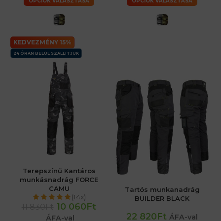
OPCIÓK VÁLASZTÁSA
OPCIÓK VÁLASZTÁSA
KEDVEZMÉNY 15%
24 ÓRÁN BELÜL SZÁLLÍTJUK
Terepszínű Kantáros
munkásnadrág FORCE
CAMU
Tartós munkanadrág
(14x)
BUILDER BLACK
10 060Ft
11 830Ft
22 820Ft
ÁFA-val
ÁFA-val