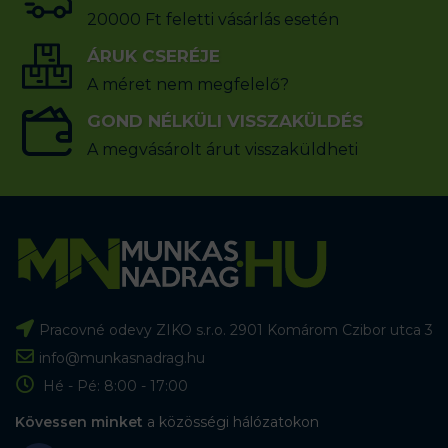
20000 Ft feletti vásárlás esetén
ÁRUK CSERÉJE
A méret nem megfelelő?
GOND NÉLKÜLI VISSZAKÜLDÉS
A megvásárolt árut visszaküldheti
Pracovné odevy ZIKO s.r.o. 2901 Komárom Czibor utca 3
info@munkasnadrag.hu
Hé - Pé: 8:00 - 17:00
Kövessen minket
a közösségi hálózatokon