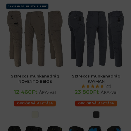
24 ÓRÁN BELÜL SZÁLLÍTJUK
Sztreccs munkanadrág
Sztreccs munkanadrág
NOVENTO BEIGE
KAYMAN
(2x)
12 460Ft
23 800Ft
ÁFA-val
ÁFA-val
OPCIÓK VÁLASZTÁSA
OPCIÓK VÁLASZTÁSA