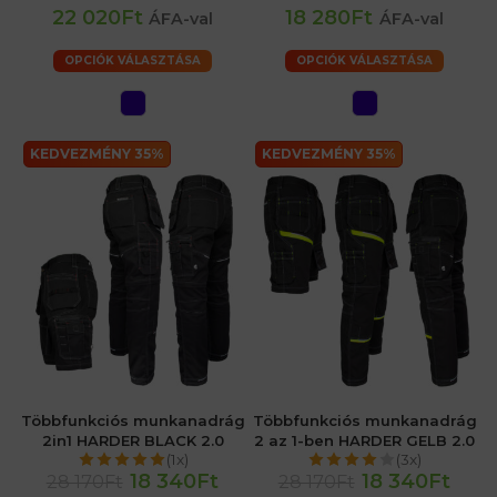
22 020Ft
18 280Ft
ÁFA-val
ÁFA-val
OPCIÓK VÁLASZTÁSA
OPCIÓK VÁLASZTÁSA
KEDVEZMÉNY 35%
KEDVEZMÉNY 35%
Többfunkciós munkanadrág
Többfunkciós munkanadrág
2in1 HARDER BLACK 2.0
2 az 1-ben HARDER GELB 2.0
(1x)
(3x)
18 340Ft
18 340Ft
28 170Ft
28 170Ft