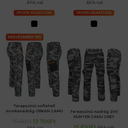
ÁFA-val
ÁFA-val
OPCIÓK VÁLASZTÁSA
OPCIÓK VÁLASZTÁSA
KEDVEZMÉNY 19%
Terepszínű softshell
munkanadrág ORKAN CAMU
Terepszínű nadrág 2in1
HUNTER CAMU GREY
12 700Ft
15 660Ft
15 820Ft
ÁFA-val
ÁFA-val