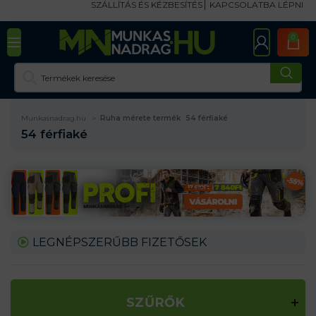
SZÁLLÍTÁS ÉS KÉZBESÍTÉS
KAPCSOLATBA LÉPNI
0
Munkasnadrag.hu
Ruha mérete termék
54 férfiaké
54 férfiaké
LEGNÉPSZERŰBB FIZETŐSEK
SZŰRŐK