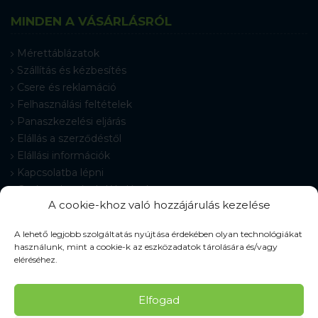
MINDEN A VÁSÁRLÁSRÓL
Mérettáblázatok
Szállítás és kézbesítés
Csere és reklamáció
Felhasználási feltételek
Panaszkezelési eljárás
Elállás a szerződéstől
Elállási információk
Kapcsolatba lépni
Gyakran Ismételt Kérdések
A cookie-khoz való hozzájárulás kezelése
Cookie-beállítások
A lehető legjobb szolgáltatás nyújtása érdekében olyan technológiákat
használunk, mint a cookie-k az eszközadatok tárolására és/vagy
eléréséhez.
© 2026 Pracovné odevy ZIKO s. r. o., minden jog fenntartva.
Elfogad