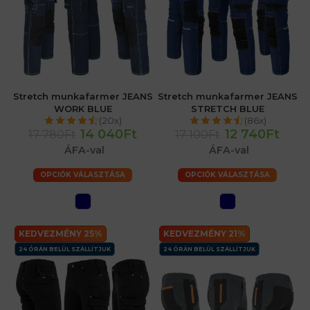
Stretch munkafarmer JEANS
Stretch munkafarmer JEANS
WORK BLUE
STRETCH BLUE
(20x)
(86x)
14 040Ft
12 740Ft
17 780Ft
17 100Ft
ÁFA-val
ÁFA-val
OPCIÓK VÁLASZTÁSA
OPCIÓK VÁLASZTÁSA
KEDVEZMÉNY 25%
KEDVEZMÉNY 21%
24 ÓRÁN BELÜL SZÁLLÍTJUK
24 ÓRÁN BELÜL SZÁLLÍTJUK