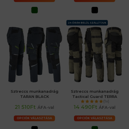
24 ÓRÁN BELÜL SZÁLLÍTJUK
Sztreccs munkanadrág
Sztreccs munkanadrág
TARAN BLACK
Tactical Guard TERRA
(1x)
21 510Ft
14 490Ft
ÁFA-val
ÁFA-val
OPCIÓK VÁLASZTÁSA
OPCIÓK VÁLASZTÁSA