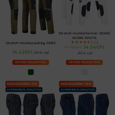
Stretch munkafarmer JEANS
WORK WHITE
(12x)
Stretch Munkanadrág GREX
14 040Ft
17 780Ft
16 420Ft
ÁFA-val
ÁFA-val
OPCIÓK VÁLASZTÁSA
OPCIÓK VÁLASZTÁSA
KEDVEZMÉNY 21%
KEDVEZMÉNY 25%
24 ÓRÁN BELÜL SZÁLLÍTJUK
24 ÓRÁN BELÜL SZÁLLÍTJUK