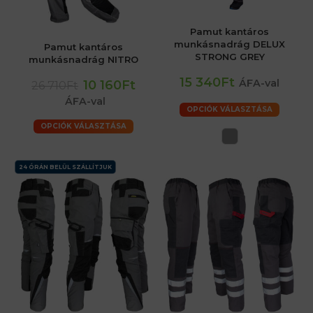
Pamut kantáros
munkásnadrág DELUX
Pamut kantáros
STRONG GREY
munkásnadrág NITRO
15 340Ft
ÁFA-val
10 160Ft
26 710Ft
ÁFA-val
OPCIÓK VÁLASZTÁSA
OPCIÓK VÁLASZTÁSA
24 ÓRÁN BELÜL SZÁLLÍTJUK