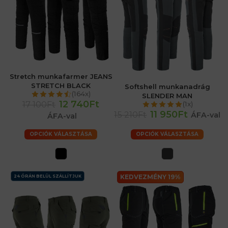
Stretch munkafarmer JEANS
STRETCH BLACK
Softshell munkanadrág
(164x)
SLENDER MAN
12 740Ft
17 100Ft
(1x)
11 950Ft
15 210Ft
ÁFA-val
ÁFA-val
OPCIÓK VÁLASZTÁSA
OPCIÓK VÁLASZTÁSA
KEDVEZMÉNY 19%
24 ÓRÁN BELÜL SZÁLLÍTJUK