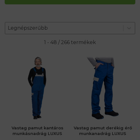
Zoradenie produktov
Sort content
Sort content
Legnépszerűbb
1 - 48 / 266 termékek
Vastag pamut kantáros
Vastag pamut derékig érő
munkásnadrág LUXUS
munkanadrág LUXUS