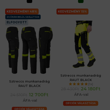
KEDVEZMÉNY 48%
KEDVEZMÉNY 15%
24 ÓRÁN BELÜL SZÁLLÍTJUK
ELFOGYOTT
Sztreccs munkanadrág
RAUT BLACK
Sztreccs munkanadrág
(1x)
RAUT BLACK
24 180Ft
28 430Ft
12 700Ft
24 510Ft
ÁFA-val
ÁFA-val
OPCIÓK VÁLASZTÁSA
OPCIÓK VÁLASZTÁSA