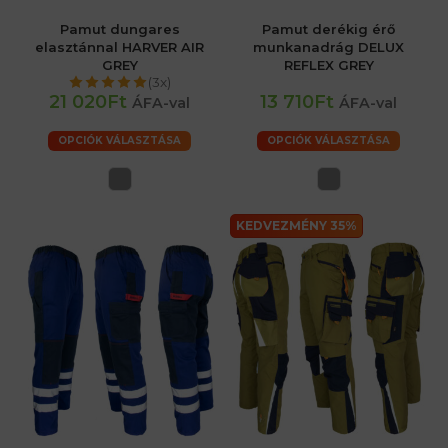
Pamut dungares
Pamut derékig érő
elasztánnal HARVER AIR
munkanadrág DELUX
GREY
REFLEX GREY
(3x)
21 020Ft
13 710Ft
ÁFA-val
ÁFA-val
OPCIÓK VÁLASZTÁSA
OPCIÓK VÁLASZTÁSA
KEDVEZMÉNY 35%