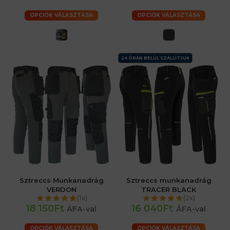
OPCIÓK VÁLASZTÁSA
OPCIÓK VÁLASZTÁSA
24 ÓRÁN BELÜL SZÁLLÍTJUK
Sztreccs Munkanadrág
Sztreccs munkanadrág
VERDON
TRACER BLACK
(1x)
(2x)
18 150Ft
16 040Ft
ÁFA-val
ÁFA-val
OPCIÓK VÁLASZTÁSA
OPCIÓK VÁLASZTÁSA