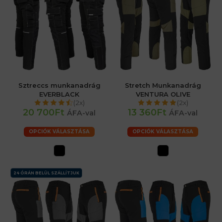
Sztreccs munkanadrág
Stretch Munkanadrág
EVERBLACK
VENTURA OLIVE
(2x)
(2x)
20 700Ft
13 360Ft
ÁFA-val
ÁFA-val
OPCIÓK VÁLASZTÁSA
OPCIÓK VÁLASZTÁSA
24 ÓRÁN BELÜL SZÁLLÍTJUK