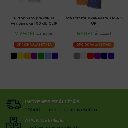
Eldobható praktikus
Átázott munkakesztyű REPO
védősapka 100 db CLIP
UP
2 290Ft
680Ft
ÁFA-val
ÁFA-val
OPCIÓK VÁLASZTÁSA
OPCIÓK VÁLASZTÁSA
INGYENES SZÁLLÍTÁS
20000 Ft feletti vásárlás esetén
ÁRUK CSERÉJE