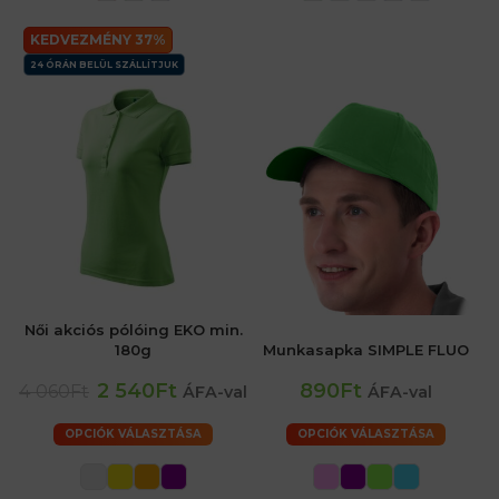
KEDVEZMÉNY 37%
24 ÓRÁN BELÜL SZÁLLÍTJUK
Női akciós pólóing EKO min.
180g
Munkasapka SIMPLE FLUO
2 540Ft
890Ft
4 060Ft
ÁFA-val
ÁFA-val
OPCIÓK VÁLASZTÁSA
OPCIÓK VÁLASZTÁSA