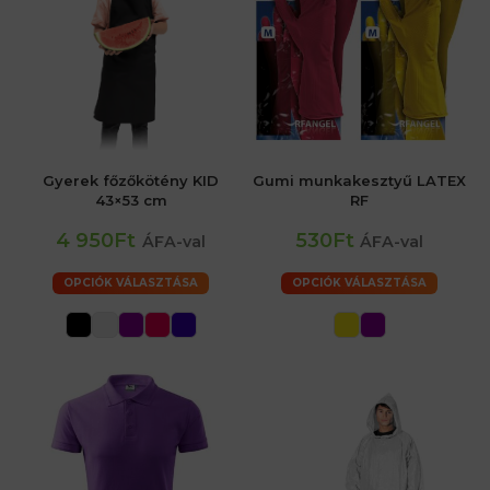
Gyerek főzőkötény KID
Gumi munkakesztyű LATEX
43×53 cm
RF
4 950Ft
530Ft
ÁFA-val
ÁFA-val
OPCIÓK VÁLASZTÁSA
OPCIÓK VÁLASZTÁSA