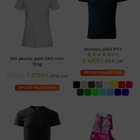
Munkás póló P73
(6x)
Női akciós póló EKO min.
2 410Ft
ÁFA-val
150g
OPCIÓK VÁLASZTÁSA
1 270Ft
1 770Ft
ÁFA-val
OPCIÓK VÁLASZTÁSA