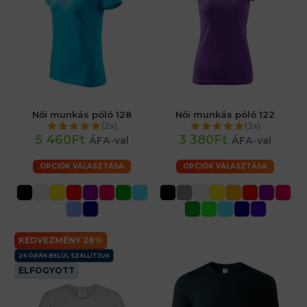
Női munkás póló 128
Női munkás póló 122
(2x)
(3x)
5 460Ft
3 380Ft
ÁFA-val
ÁFA-val
OPCIÓK VÁLASZTÁSA
OPCIÓK VÁLASZTÁSA
KEDVEZMÉNY 28%
24 ÓRÁN BELÜL SZÁLLÍTJUK
ELFOGYOTT