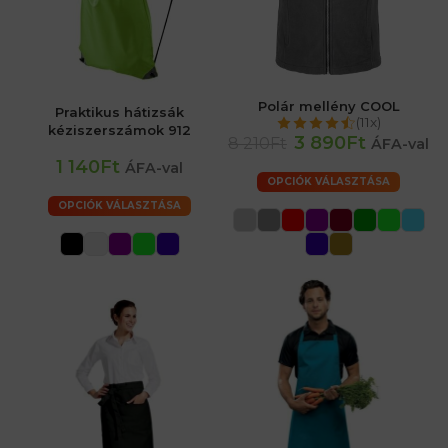
Polár mellény COOL
Praktikus hátizsák
(11x)
kéziszerszámok 912
3 890Ft
8 210Ft
ÁFA-val
1 140Ft
ÁFA-val
OPCIÓK VÁLASZTÁSA
OPCIÓK VÁLASZTÁSA