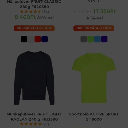
STYLE
Női pulóver FRUIT CLASSIC
280g F620380
17 350Ft
19 750Ft
(3x)
8 460Ft
ÁFA-val
ÁFA-val
OPCIÓK VÁLASZTÁSA
OPCIÓK VÁLASZTÁSA
Munkapulóver FRUIT LIGHT
Sportpóló ACTIVE SPORT
RAGLAN 240 g F621380
ST8000
(2x)