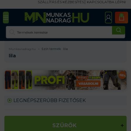
SZÁLLÍTÁS ÉS KÉZBESÍTÉS
KAPCSOLATBA LÉPNI
0
Munkasnadrag.hu
Szín termék
lila
lila
LEGNÉPSZERŰBB FIZETŐSEK
SZŰRŐK