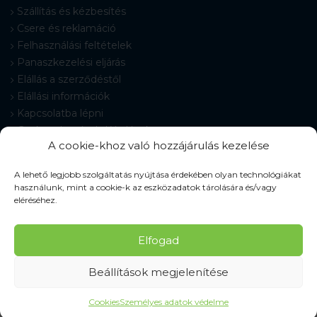
Szállítás és kézbesítés
Csere és reklamáció
Felhasználási feltételek
Panaszkezelési eljárás
Elállás a szerződéstől
Elállási információk
Kapcsolatba lépni
Gyakran Ismételt Kérdések
A cookie-khoz való hozzájárulás kezelése
Cookie-beállítások
A lehető legjobb szolgáltatás nyújtása érdekében olyan technológiákat
használunk, mint a cookie-k az eszközadatok tárolására és/vagy
eléréséhez.
© 2026 Pracovné odevy ZIKO s. r. o., minden jog fenntartva.
Elfogad
Beállítások megjelenítése
Cookies
Személyes adatok védelme