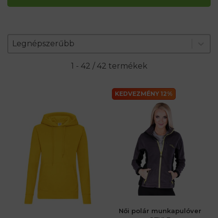
Zoradenie produktov
Sort content
Sort content
Legnépszerűbb
1 - 42 / 42 termékek
KEDVEZMÉNY 12%
Női polár munkapulóver