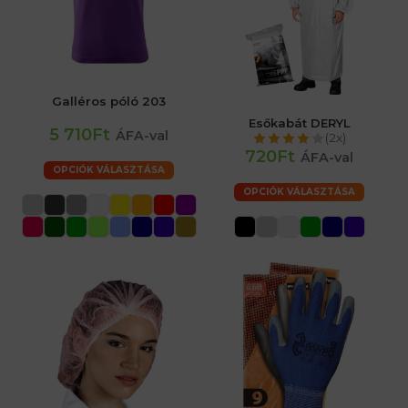
Galléros póló 203
Esőkabát DERYL
5 710Ft
ÁFA-val
(2x)
720Ft
ÁFA-val
OPCIÓK VÁLASZTÁSA
OPCIÓK VÁLASZTÁSA