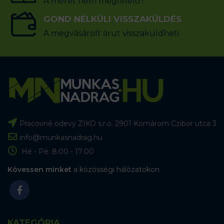
A méret nem megfelelő?
GOND NÉLKÜLI VISSZAKÜLDÉS
A megvásárolt árut visszaküldheti
Pracovné odevy ZIKO s.r.o. 2901 Komárom Czibor utca 3
info@munkasnadrag.hu
Hé - Pé: 8:00 - 17:00
Kövessen minket
a közösségi hálózatokon
KATEGÓRIA