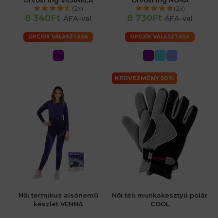
Orvosi ing VILANELA
Orvosi ing NONA
(2x)
(2x)
8 340Ft
8 730Ft
ÁFA-val
ÁFA-val
OPCIÓK VÁLASZTÁSA
OPCIÓK VÁLASZTÁSA
KEDVEZMÉNY 50%
Női termikus alsónemű
Női téli munkakesztyű polár
készlet VENNA
COOL