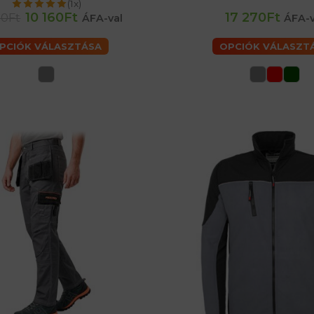
(1x)
60 (2XL) férfiaké
62 (3XL) f
10 160Ft
17 270Ft
20Ft
ÁFA-val
ÁFA-v
PCIÓK VÁLASZTÁSA
OPCIÓK VÁLASZT