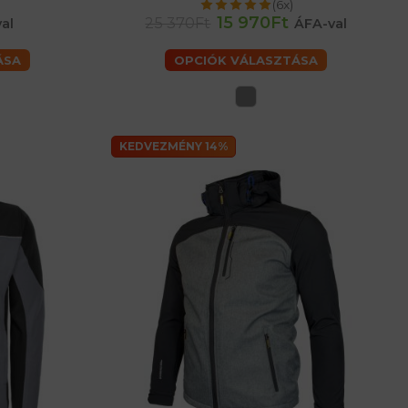
(6x)
érfiaké
15 970Ft
25 370Ft
al
ÁFA-val
ÁSA
OPCIÓK VÁLASZTÁSA
KEDVEZMÉNY 14%