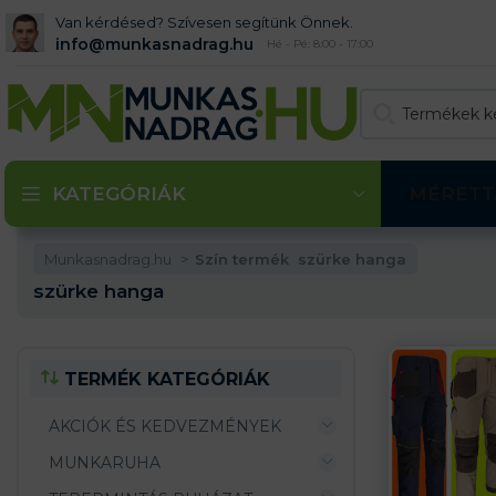
Van kérdésed? Szívesen segítünk Önnek.
info@munkasnadrag.hu
Hé - Pé: 8:00 - 17:00
KATEGÓRIÁK
MÉRETT
Munkasnadrag.hu
Szín termék
szürke hanga
szürke hanga
TERMÉK KATEGÓRIÁK
AKCIÓK ÉS KEDVEZMÉNYEK
MUNKARUHA