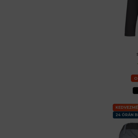
48 (M) férfi
60 (
O
KEDVEZMÉ
24 ÓRÁN B