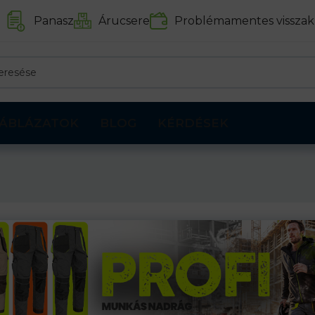
Panasz
Árucsere
Problémamentes visszak
ÁBLÁZATOK
BLOG
KÉRDÉSEK