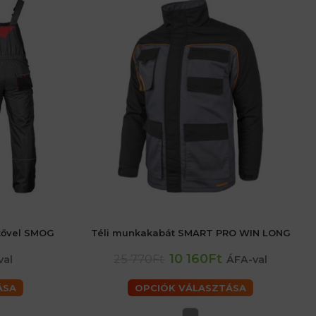
tővel SMOG
Téli munkakabát SMART PRO WIN LONG
6 (XL) férfiaké
48 (M) férfiaké
érfiaké
10 160Ft
25 770Ft
val
ÁFA-val
ÁSA
OPCIÓK VÁLASZTÁSA