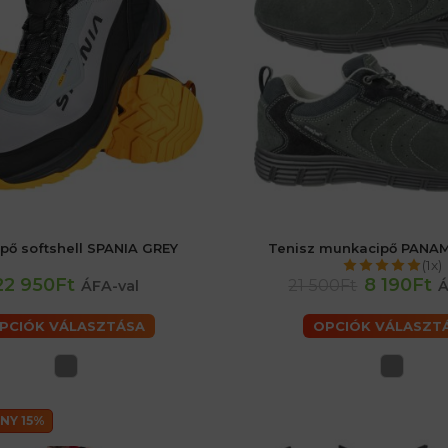
pő softshell SPANIA GREY
Tenisz munkacipő PANA
41
42
43
44
45
40
(1x)
22 950Ft
8 190Ft
21 500Ft
ÁFA-val
Á
PCIÓK VÁLASZTÁSA
OPCIÓK VÁLASZT
NY 15%