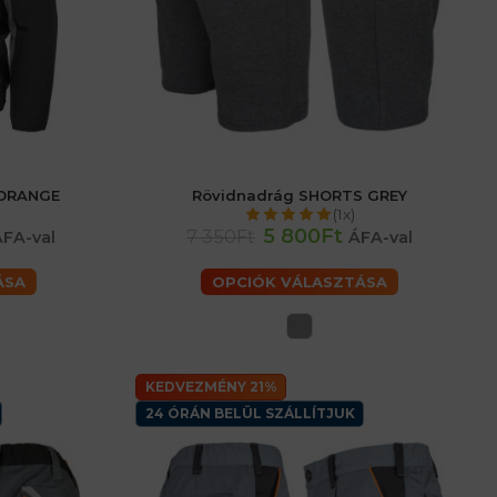
 ORANGE
Rövidnadrág SHORTS GREY
6 (XL) férfiaké
férfiaké - S
férfiaké - M
férfiaké - L
(1x)
érfiaké
férfiaké - 2XL
5 800Ft
7 350Ft
ÁFA-val
ÁFA-val
ÁSA
OPCIÓK VÁLASZTÁSA
KEDVEZMÉNY 21%
24 ÓRÁN BELÜL SZÁLLÍTJUK