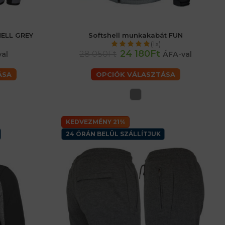
HELL GREY
Softshell munkakabát FUN
6 (XL) férfiaké
48 (M) férfiaké
52 (L) férfiaké
56 (XL) férfiaké
(1x)
érfiaké
60 (2XL) férfiaké
62 (3XL) férfiaké
24 180Ft
28 050Ft
al
ÁFA-val
ÁSA
OPCIÓK VÁLASZTÁSA
KEDVEZMÉNY 21%
24 ÓRÁN BELÜL SZÁLLÍTJUK