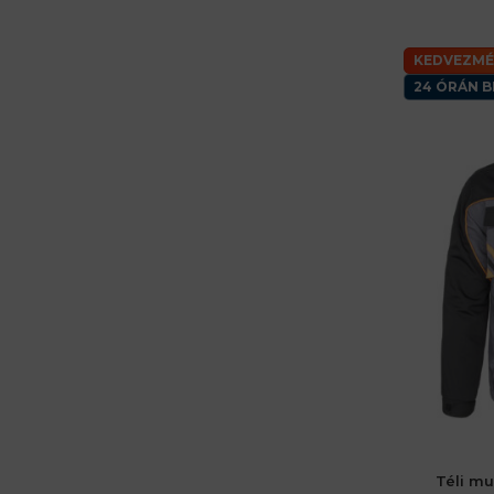
KEDVEZMÉ
24 ÓRÁN B
Téli m
48 (M) férfiak