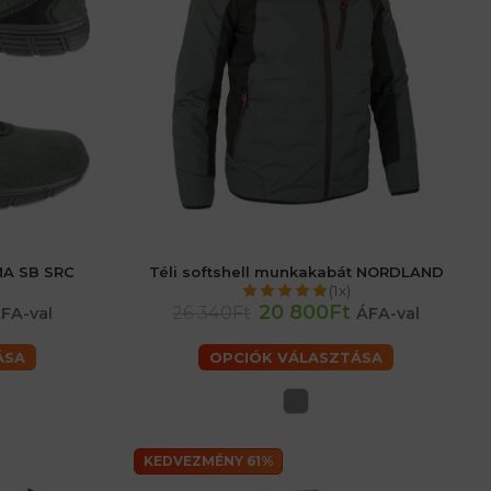
MA SB SRC
Téli softshell munkakabát NORDLAND
férfiaké - M
férfiaké - L
férfiaké - XL
(1x)
férfiaké - 2XL
férfiaké - 3XL
20 800Ft
26 340Ft
FA-val
ÁFA-val
ÁSA
OPCIÓK VÁLASZTÁSA
KEDVEZMÉNY 61%