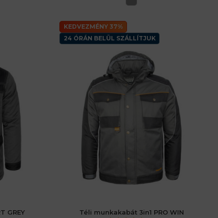
KEDVEZMÉNY 37%
24 ÓRÁN BELÜL SZÁLLÍTJUK
RT GREY
Téli munkakabát 3in1 PRO WIN
6 (XL) férfiaké
48 (M) férfiaké
60 (2XL) férfiaké
62 (3XL) férfiaké