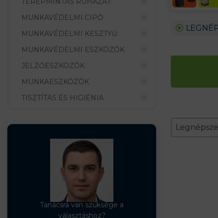
TEREPMINTÁS RUHÁZAT
MUNKAVÉDELMI CIPŐ
LEGNÉP
MUNKAVÉDELMI KESZTYŰ
MUNKAVÉDELMI ESZKÖZÖK
JELZŐESZKÖZÖK
MUNKAESZKÖZÖK
TISZTÍTÁS ÉS HIGIÉNIA
Zoradeni
Sort conten
Sort conte
Legnépsz
Tanácsra van szüksége a
választáshoz?