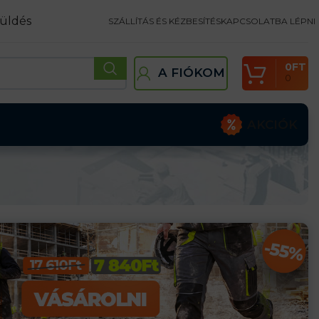
üldés
SZÁLLÍTÁS ÉS KÉZBESÍTÉS
KAPCSOLATBA LÉPNI
0
FT
A FIÓKOM
0
AKCIÓK